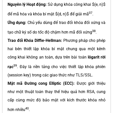
Nguyên lý Hoạt động:
Sử dụng khóa công khai $(e, n)$
37
để mã hóa và khóa bí mật $(d, n)$ để giải mã
.
Ứng dụng:
Chủ yếu dùng để trao đổi khóa đối xứng và
38
tạo chữ ký số do tốc độ chậm hơn mã đối xứng
.
Trao đổi Khóa Diffie-Hellman:
Phương pháp cho phép
hai bên thiết lập khóa bí mật chung qua một kênh
công khai không an toàn, dựa trên bài toán
lôgarit rời
39
rạc
. Đây là nền tảng cho việc thiết lập khóa phiên
(session key) trong các giao thức như TLS/SSL.
Mật mã Đường cong Elliptic (ECC):
Được giới thiệu
như một thuật toán thay thế hiệu quả hơn RSA, cung
cấp cùng mức độ bảo mật với kích thước khóa nhỏ
40
hơn nhiều
.