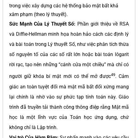
trong việc xây dựng các hệ thống bảo mật bất khả
xâm phạm (theo lý thuyết).
Sức Mạnh Của Lý Thuyết Số:
Phần giới thiệu về RSA
và Diffie-Hellman minh họa hoàn hảo cách các định lý
và bài toán trong Lý thuyết Số, như việc phân tích thừa
số nguyên tố của các số rất lớn hoặc bài toán lôgarit
rời rạc, tạo nên những “cánh cửa một chiều” mà chỉ có
49
người giữ khóa bí mật mới có thể mở được
. Cảm
giác an toàn tuyệt đối mà mật mã bất đối xứng mang
lại chính là nhờ vào sự phức tạp tính toán này. Giáo
trình đã truyền tải thành công thông điệp rằng Mật mã
học là một lĩnh vực của Toán học ứng dụng, chứ
không chỉ là Lập trình.
Vai trò Của Hàm Băm:
Sự nhấn mạnh vào các yêu cầu