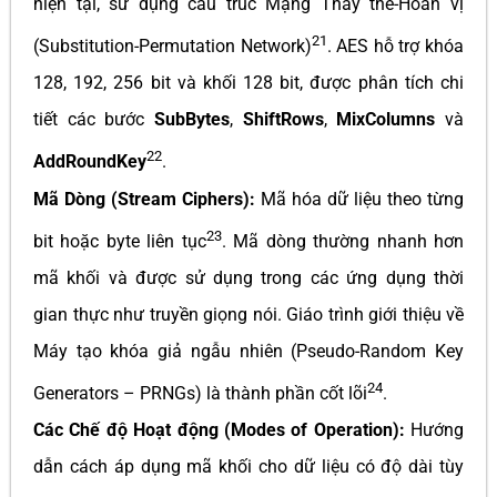
hiện tại, sử dụng cấu trúc Mạng Thay thế-Hoán vị
21
(Substitution-Permutation Network)
. AES hỗ trợ khóa
128, 192, 256 bit và khối 128 bit, được phân tích chi
tiết các bước
SubBytes
,
ShiftRows
,
MixColumns
và
22
AddRoundKey
.
Mã Dòng (Stream Ciphers):
Mã hóa dữ liệu theo từng
23
bit hoặc byte liên tục
. Mã dòng thường nhanh hơn
mã khối và được sử dụng trong các ứng dụng thời
gian thực như truyền giọng nói. Giáo trình giới thiệu về
Máy tạo khóa giả ngẫu nhiên (Pseudo-Random Key
24
Generators – PRNGs) là thành phần cốt lõi
.
Các Chế độ Hoạt động (Modes of Operation):
Hướng
dẫn cách áp dụng mã khối cho dữ liệu có độ dài tùy