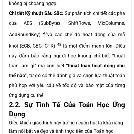
không bị choáng ngợp.
Chi tiết Kỹ thuật Sâu Sắc:
Sự phân tích chi tiết các pha
của AES (SubBytes, ShiftRows, MixColumns,
47
AddRoundKey)
và các chế độ hoạt động của mã
48
khối (ECB, CBC, CTR)
là một điểm mạnh lớn. Điều
này đảm bảo rằng người học không chỉ biết “thuật
toán làm gì” mà còn biết
“thuật toán hoạt động như
thế nào”
, từ đó có thể đánh giá và chọn lựa thuật toán
phù hợp với yêu cầu về tốc độ và bảo mật của từng
ứng dụng cụ thể.
2.2. Sự Tinh Tế Của Toán Học Ứng
Dụng
Điều khiến giáo trình này trở nên cuốn hút là khả năng
làm nổi bật vẻ đẹp và tính thực tiễn của Toán học