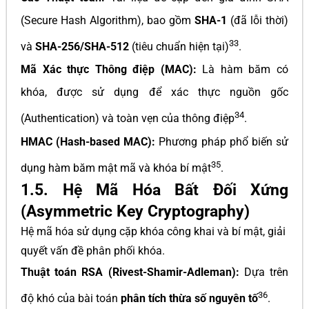
(Secure Hash Algorithm), bao gồm
SHA-1
(đã lỗi thời)
33
và
SHA-256/SHA-512
(tiêu chuẩn hiện tại)
.
Mã Xác thực Thông điệp (MAC):
Là hàm băm có
khóa, được sử dụng để xác thực nguồn gốc
34
(Authentication) và toàn vẹn của thông điệp
.
HMAC (Hash-based MAC):
Phương pháp phổ biến sử
35
dụng hàm băm mật mã và khóa bí mật
.
1.5. Hệ Mã Hóa Bất Đối Xứng
(Asymmetric Key Cryptography)
Hệ mã hóa sử dụng cặp khóa công khai và bí mật, giải
quyết vấn đề phân phối khóa.
Thuật toán RSA (Rivest-Shamir-Adleman):
Dựa trên
36
độ khó của bài toán
phân tích thừa số nguyên tố
.