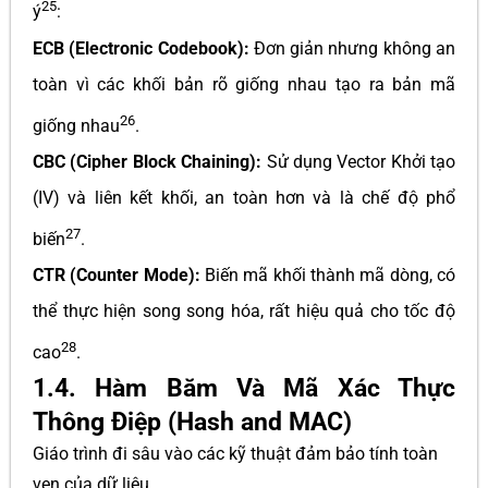
25
ý
:
ECB (Electronic Codebook):
Đơn giản nhưng không an
toàn vì các khối bản rõ giống nhau tạo ra bản mã
26
giống nhau
.
CBC (Cipher Block Chaining):
Sử dụng Vector Khởi tạo
(IV) và liên kết khối, an toàn hơn và là chế độ phổ
27
biến
.
CTR (Counter Mode):
Biến mã khối thành mã dòng, có
thể thực hiện song song hóa, rất hiệu quả cho tốc độ
28
cao
.
1.4. Hàm Băm Và Mã Xác Thực
Thông Điệp (Hash and MAC)
Giáo trình đi sâu vào các kỹ thuật đảm bảo tính toàn
vẹn của dữ liệu.