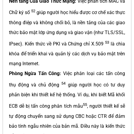
Nền tảng Của Giao Thức Mạng:
Việc phân tích MAC và
52
Chữ ký số
giúp người học hiểu được cơ chế xác thực
thông điệp và không chối bỏ, là nền tảng của các giao
thức bảo mật lớp ứng dụng và giao vận (như TLS/SSL,
53
IPsec). Kiến thức về PKI và Chứng chỉ X.509
là chìa
khóa để triển khai và quản lý các dịch vụ bảo mật trên
mạng Internet.
Phòng Ngừa Tấn Công:
Việc phân loại các tấn công
54
thụ động và chủ động
giúp người học có tư duy
phản biện khi thiết kế hệ thống. Ví dụ, khi biết Mã khối
55
ECB dễ bị tấn công phân tích mẫu
, người thiết kế sẽ
tự động chuyển sang sử dụng CBC hoặc CTR để đảm
bảo tính ngẫu nhiên của bản mã. Điều này là kiến thức