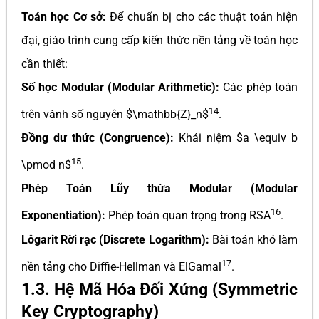
Toán học Cơ sở:
Để chuẩn bị cho các thuật toán hiện
đại, giáo trình cung cấp kiến thức nền tảng về toán học
cần thiết:
Số học Modular (Modular Arithmetic):
Các phép toán
14
trên vành số nguyên $\mathbb{Z}_n$
.
Đồng dư thức (Congruence):
Khái niệm $a \equiv b
15
\pmod n$
.
Phép Toán Lũy thừa Modular (Modular
16
Exponentiation):
Phép toán quan trọng trong RSA
.
Lôgarit Rời rạc (Discrete Logarithm):
Bài toán khó làm
17
nền tảng cho Diffie-Hellman và ElGamal
.
1.3. Hệ Mã Hóa Đối Xứng (Symmetric
Key Cryptography)