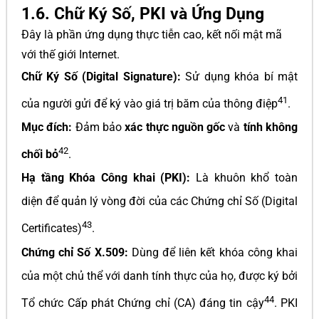
1.6. Chữ Ký Số, PKI và Ứng Dụng
Đây là phần ứng dụng thực tiễn cao, kết nối mật mã
với thế giới Internet.
Chữ Ký Số (Digital Signature):
Sử dụng khóa bí mật
41
của người gửi để ký vào giá trị băm của thông điệp
.
Mục đích:
Đảm bảo
xác thực nguồn gốc
và
tính không
42
chối bỏ
.
Hạ tầng Khóa Công khai (PKI):
Là khuôn khổ toàn
diện để quản lý vòng đời của các Chứng chỉ Số (Digital
43
Certificates)
.
Chứng chỉ Số X.509:
Dùng để liên kết khóa công khai
của một chủ thể với danh tính thực của họ, được ký bởi
44
Tổ chức Cấp phát Chứng chỉ (CA) đáng tin cậy
. PKI