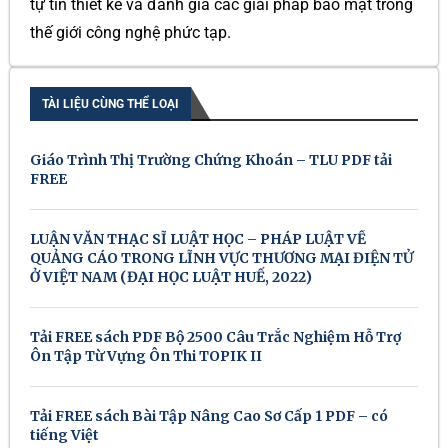
tự tin thiết kế và đánh giá các giải pháp bảo mật trong
thế giới công nghệ phức tạp.
TÀI LIỆU CÙNG THỂ LOẠI
Giáo Trình Thị Trường Chứng Khoán – TLU PDF tải
FREE
LUẬN VĂN THẠC SĨ LUẬT HỌC – PHÁP LUẬT VỀ
QUẢNG CÁO TRONG LĨNH VỰC THƯƠNG MẠI ĐIỆN TỬ
Ở VIỆT NAM (ĐẠI HỌC LUẬT HUẾ, 2022)
Tải FREE sách PDF Bộ 2500 Câu Trắc Nghiệm Hỗ Trợ
Ôn Tập Từ Vựng Ôn Thi TOPIK II
Tải FREE sách Bài Tập Nâng Cao Sơ Cấp 1 PDF – có
tiếng Việt