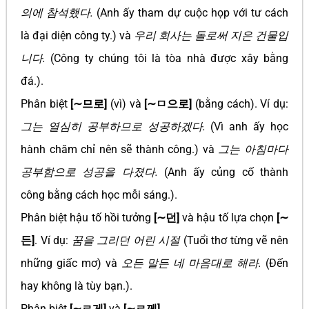
의에 참석했다.
(Anh ấy tham dự cuộc họp với tư cách
là đại diện công ty.) và
우리 회사는 돌로써 지은 건물입
니다.
(Công ty chúng tôi là tòa nhà được xây bằng
đá.).
Phân biệt
[∼므로]
(vì) và
[∼ㅁ으로]
(bằng cách). Ví dụ:
그는 열심히 공부하므로 성공하겠다.
(Vì anh ấy học
hành chăm chỉ nên sẽ thành công.) và
그는 아침마다
공부함으로 성공을 다졌다.
(Anh ấy củng cố thành
công bằng cách học mỗi sáng.).
Phân biệt hậu tố hồi tưởng
[∼던]
và hậu tố lựa chọn
[∼
든]
. Ví dụ:
꿈을 그리던 어린 시절
(Tuổi thơ từng vẽ nên
những giấc mơ) và
오든 말든 네 마음대로 해라.
(Đến
hay không là tùy bạn.).
Phân biệt
[∼ㄹ게]
và
[∼ㄹ께]
.