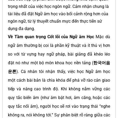
trọng nhất của việc học ngôn ngữ. Cảm nhận chung là
tài liệu đã đặt Ngữ âm học vào bối cảnh rộng hơn của
ngôn ngữ, từ lý thuyết chuẩn mực đến thực tiễn sử
dụng đa dạng.
Về Tầm quan trọng Cốt lõi của Ngữ âm Học
Mặc dù
ngữ âm thường bị coi là phần kỹ thuật và ít thú vị hơn
so với từ vựng hay ngữ pháp, bài giảng đã khéo léo
đặt nó như một bộ môn khoa học nền tảng (
한국어음
운론
). Cá nhân tôi nhận thấy, việc học Ngữ âm học
một cách bài bản là chìa khóa để phá vỡ rào cản giao
tiếp và nâng cao trình độ. Khi không nắm vững các
quy tắc biến âm (như âm bật hơi, âm căng, hoặc các
quy tắc nối âm), người học sẽ rơi vào trạng thái “nghe
không ra, nói không tới.” Sự phân biệt rõ ràng giữa các