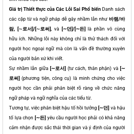
Giá trị Thiết thực của Các Lỗi Sai Phổ biến
Danh sách
các cặp từ và ngữ pháp dễ gây nhầm lẫn như
바램/바
람, [∼로서]/[∼로써]
, và
[∼던]/[∼든]
là phần vô cùng
hữu ích. Những lỗi này không chỉ là thử thách đối với
người học ngoại ngữ mà còn là vấn đề thường xuyên
của người bản xứ khi viết.
Sự nhầm lẫn giữa
[∼로서]
(tư cách, thân phận) và
[∼
로써]
(phương tiện, công cụ) là minh chứng cho việc
người học cần phải phân biệt rõ ràng về chức năng
ngữ pháp và ngữ nghĩa của các tiểu từ.
Tương tự, việc phân biệt hậu tố hồi tưởng
[∼던]
và hậu
tố lựa chọn
[∼든]
yêu cầu người học phải có khả năng
cảm nhận được sắc thái thời gian và ý định của người