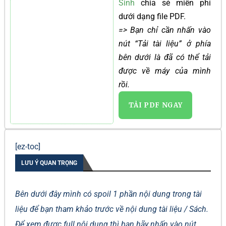
Sinh
chia sẻ miễn phí
dưới dạng file PDF.
=> Bạn chỉ cần nhấn vào
nút “Tải tài liệu” ở phía
bên dưới là đã có thể tải
được về máy của mình
rồi.
TẢI PDF NGAY
[ez-toc]
LƯU Ý QUAN TRỌNG
Bên dưới đây mình có spoil 1 phần nội dung trong tài
liệu để bạn tham khảo trước về nội dung tài liệu / Sách.
Để xem được full nội dung thì bạn hãy nhấn vào nút