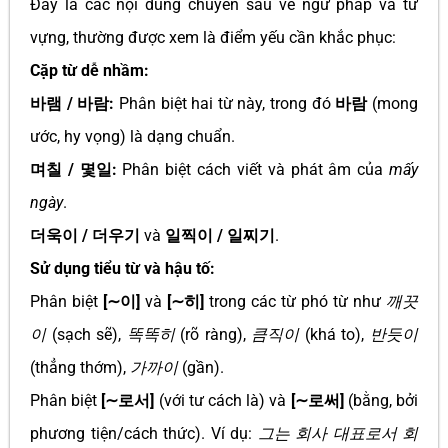
Đây là các nội dung chuyên sâu về ngữ pháp và từ
vựng, thường được xem là điểm yếu cần khắc phục:
Cặp từ dễ nhầm:
바램 / 바람:
Phân biệt hai từ này, trong đó
바람
(mong
ước, hy vọng) là dạng chuẩn.
며칠 / 몇일:
Phân biệt cách viết và phát âm của
mấy
ngày
.
더욱이 / 더우기
và
일찍이 / 일찌기
.
Sử dụng tiểu từ và hậu tố:
Phân biệt
[∼이]
và
[∼히]
trong các từ phó từ như
깨끗
이
(sạch sẽ),
똑똑히
(rõ ràng),
큼직이
(khá to),
반듯이
(thẳng thớm),
가까이
(gần).
Phân biệt
[∼로서]
(với tư cách là) và
[∼로써]
(bằng, bởi
phương tiện/cách thức). Ví dụ:
그는 회사 대표로서 회