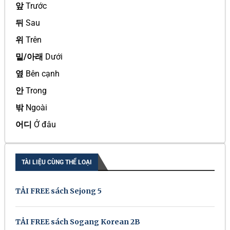
앞
Trước
뒤
Sau
위
Trên
밑/아래
Dưới
옆
Bên cạnh
안
Trong
밖
Ngoài
어디
Ở đâu
TÀI LIỆU CÙNG THỂ LOẠI
TẢI FREE sách Sejong 5
TẢI FREE sách Sogang Korean 2B