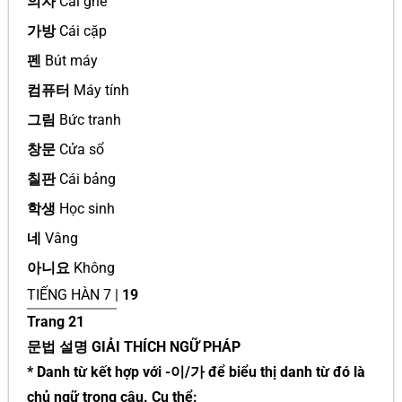
의자
Cái ghế
가방
Cái cặp
펜
Bút máy
컴퓨터
Máy tính
그림
Bức tranh
창문
Cửa sổ
칠판
Cái bảng
학생
Học sinh
네
Vâng
아니요
Không
TIẾNG HÀN 7 |
19
Trang 21
문법 설명 GIẢI THÍCH NGỮ PHÁP
* Danh từ kết hợp với -이/가 để biểu thị danh từ đó là
chủ ngữ trong câu. Cụ thể: