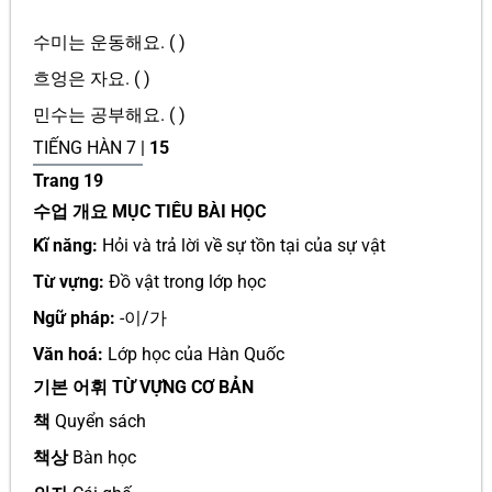
수미는 운동해요. ( )
흐엉은 자요. ( )
민수는 공부해요. ( )
TIẾNG HÀN 7 |
15
Trang 19
수업 개요 MỤC TIÊU BÀI HỌC
Kĩ năng:
Hỏi và trả lời về sự tồn tại của sự vật
Từ vựng:
Đồ vật trong lớp học
Ngữ pháp:
-이/가
Văn hoá:
Lớp học của Hàn Quốc
기본 어휘 TỪ VỰNG CƠ BẢN
책
Quyển sách
책상
Bàn học