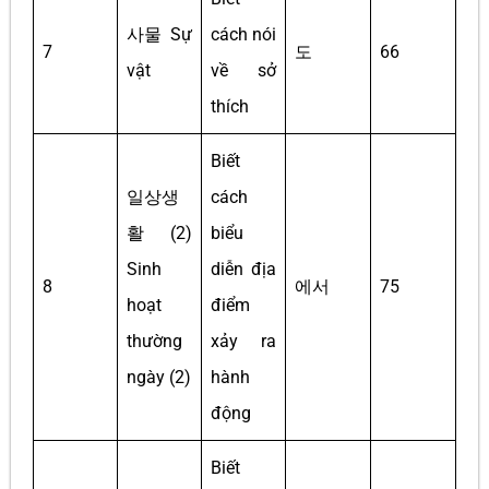
사물 Sự
cách nói
7
도
66
vật
về sở
thích
Biết
일상생
cách
활 (2)
biểu
Sinh
diễn địa
8
에서
75
hoạt
điểm
thường
xảy ra
ngày (2)
hành
động
Biết