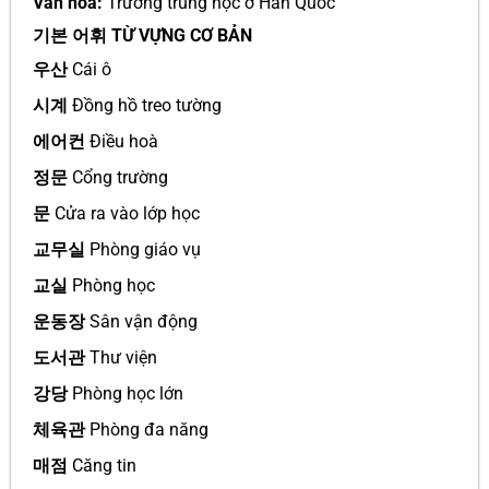
Văn hoá:
Trường trung học ở Hàn Quốc
기본 어휘 TỪ VỰNG CƠ BẢN
우산
Cái ô
시계
Đồng hồ treo tường
에어컨
Điều hoà
정문
Cổng trường
문
Cửa ra vào lớp học
교무실
Phòng giáo vụ
교실
Phòng học
운동장
Sân vận động
도서관
Thư viện
강당
Phòng học lớn
체육관
Phòng đa năng
매점
Căng tin