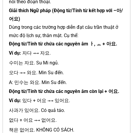
nói theo đoạn thoại.
Giải thích Ngữ pháp (Động từ/Tính từ kết hợp với –아/
어요)
Dùng trong các trường hợp diễn đạt câu trần thuật ở
mức độ lịch sự, thân mật. Cụ thể:
Động từ/Tính từ chứa các nguyên âm ㅏ, ㅗ + 아요.
Ví dụ:
자다
→→
자요.
수미는 자요. Su Mi ngủ.
오다
→→
와요. Min Su đến.
A: 민수는 와요. Min Su đến.
Động từ/Tính từ chứa các nguyên âm còn lại + 어요.
Ví dụ:
있다 + 어요
→→
있어요.
사과가 있어요. Có quả táo.
없다 + 어요
→→
없어요.
책은 없어요. KHÔNG CÓ SÁCH.