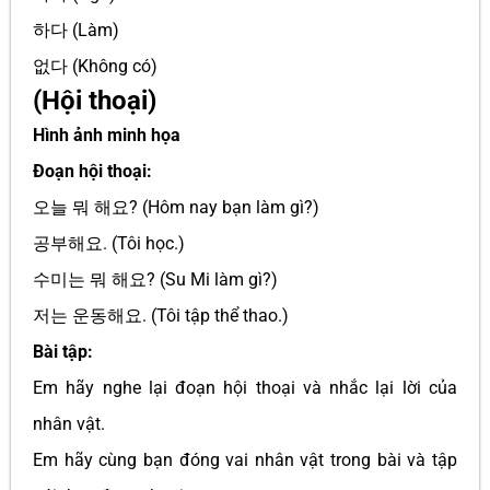
하다 (Làm)
없다 (Không có)
(Hội thoại)
Hình ảnh minh họa
Đoạn hội thoại:
오늘 뭐 해요? (Hôm nay bạn làm gì?)
공부해요. (Tôi học.)
수미는 뭐 해요? (Su Mi làm gì?)
저는 운동해요. (Tôi tập thể thao.)
Bài tập:
Em hãy nghe lại đoạn hội thoại và nhắc lại lời của
nhân vật.
Em hãy cùng bạn đóng vai nhân vật trong bài và tập