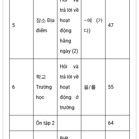
trả lời về
장소 Địa
hoạt
–에 (가
5
47
điểm
động
다)
hằng
ngày (2)
Hỏi và
학교
trả lời về
6
Trường
hoạt
을/를
55
học
động ở
trường
Ôn tập 2
64
Biết