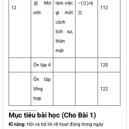
꿈 Mơ
làm việc
–(으)세
12
112
ước
gì một
요
cách
lịch sự,
thân
mật
Ôn tập 4
120
Ôn tập
tổng
122
hợp
Mục tiêu bài học (Cho Bài 1)
Kĩ năng:
Hỏi và trả lời về hoạt động trong ngày