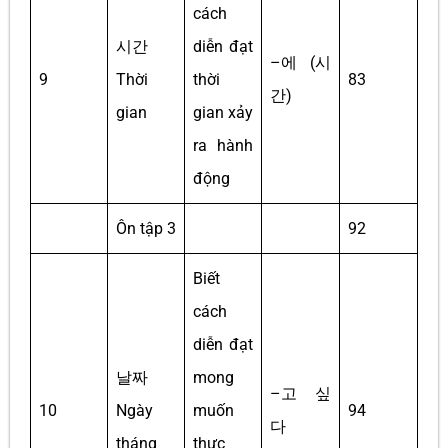
cách
시간
diễn đạt
–에 (시
9
Thời
thời
83
간)
gian
gian xảy
ra hành
động
Ôn tập 3
92
Biết
cách
diễn đạt
날짜
mong
–고 싶
10
Ngày
muốn
94
다
tháng
thực