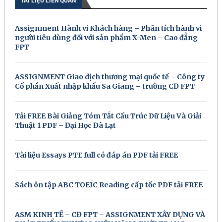
TÀI LIỆU LIÊN QUAN
Assignment Hành vi Khách hàng – Phân tích hành vi
người tiêu dùng đối với sản phẩm X-Men – Cao đẳng
FPT
ASSIGNMENT Giao dịch thương mại quốc tế – Công ty
Cổ phần Xuất nhập khẩu Sa Giang – trường CĐ FPT
Tải FREE Bài Giảng Tóm Tắt Cấu Trúc Dữ Liệu Và Giải
Thuật 1 PDF – Đại Học Đà Lạt
Tài liệu Essays PTE full có đáp án PDF tải FREE
Sách ôn tập ABC TOEIC Reading cấp tốc PDF tải FREE
ASM KINH TẾ – CĐ FPT – ASSIGNMENT XÂY DỰNG VÀ