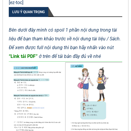
[ez-toc]
LƯU Ý QUAN TRỌNG
Bên dưới đây mình có spoil 1 phần nội dung trong tài
liệu để bạn tham khảo trước về nội dung tài liệu / Sách.
Để xem được full nội dung thì bạn hãy nhấn vào nút
“Link tải PDF”
ở trên để tải bản đầy đủ về nhé