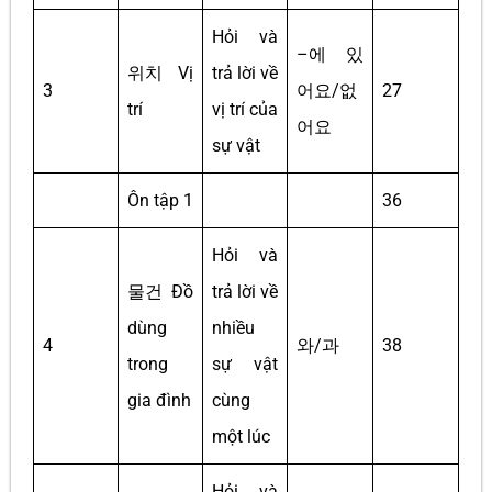
Hỏi và
–에 있
위치 Vị
trả lời về
3
어요/없
27
trí
vị trí của
어요
sự vật
Ôn tập 1
36
Hỏi và
물건 Đồ
trả lời về
dùng
nhiều
4
와/과
38
trong
sự vật
gia đình
cùng
một lúc
Hỏi và