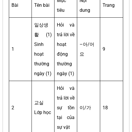
Mục
Nội
Bài
Tên bài
Trang
tiêu
dung
일상생
Hỏi và
활 (1)
trả lời về
Sinh
hoạt
–아/어
1
9
hoạt
động
요
thường
thường
ngày (1)
ngày (1)
Hỏi và
trả lời về
교실
2
sự tồn
이/가
18
Lớp học
tại của
sự vật