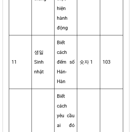
hiện
hành
động
Biết
생일
cách
11
Sinh
đếm số
숫자 1
103
nhật
Hán-
Hàn
Biết
cách
yêu cầu
ai đó