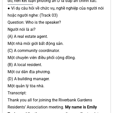
đó, nên kết luận phương án D là đáp án chính xác.
● Ví dụ câu hỏi về chức vụ, nghề nghiệp của người nói
hoặc người nghe: (Track 03)
Question: Who is the speaker?
Người nói là ai?
(A) A real estate agent.
Một nhà môi giới bất động sản.
(C) A community coordinator.
Một chuyên viên điều phối cộng đồng.
(B) A local resident.
Một cư dân địa phương.
(D) A building manager.
Một quản lý tòa nhà.
Transcript:
Thank you all for joining the Riverbank Gardens
Residents’ Association meeting.
My name is Emily