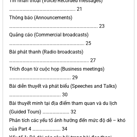
Tin nhắn thoại (Voice/Recorded messages)
………………………………………………….. 21
Thông báo (Announcements)
……………………………………………………………………. 23
Quảng cáo (Commercial broadcasts)
…………………………………………………………. 25
Bài phát thanh (Radio broadcasts)
…………………………………………………………….. 27
Trích đoạn từ cuộc họp (Business meetings)
………………………………………………. 29
Bài diễn thuyết và phát biểu (Speeches and Talks)
………………………………………. 30
Bài thuyết minh tại địa điểm tham quan và du lịch
(Guided Tours) …………………… 32
Phân tích các yếu tố ảnh hưởng đến mức độ dễ – khó
của Part 4 ……………………. 34