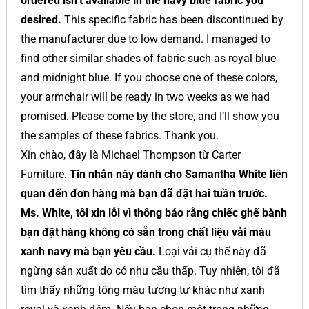
ordered isn’t available in the navy blue fabric you
desired.
This specific fabric has been discontinued by
the manufacturer due to low demand. I managed to
find other similar shades of fabric such as royal blue
and midnight blue. If you choose one of these colors,
your armchair will be ready in two weeks as we had
promised. Please come by the store, and I’ll show you
the samples of these fabrics. Thank you.
Xin chào, đây là Michael Thompson từ Carter
Furniture.
Tin nhắn này dành cho Samantha White liên
quan đến đơn hàng mà bạn đã đặt hai tuần trước.
Ms. White, tôi xin lỗi vì thông báo rằng chiếc ghế bành
bạn đặt hàng không có sẵn trong chất liệu vải màu
xanh navy mà bạn yêu cầu.
Loại vải cụ thể này đã
ngừng sản xuất do có nhu cầu thấp. Tuy nhiên, tôi đã
tìm thấy những tông màu tương tự khác như xanh