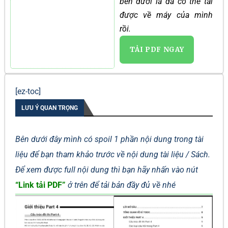
bên dưới là đã có thể tải
được về máy của mình
rồi.
TẢI PDF NGAY
[ez-toc]
LƯU Ý QUAN TRỌNG
Bên dưới đây mình có spoil 1 phần nội dung trong tài
liệu để bạn tham khảo trước về nội dung tài liệu / Sách.
Để xem được full nội dung thì bạn hãy nhấn vào nút
“Link tải PDF”
ở trên để tải bản đầy đủ về nhé