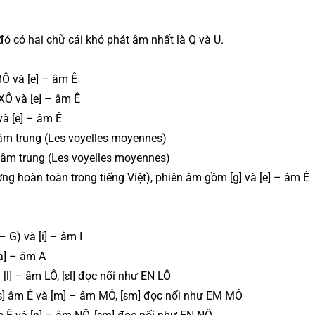
ó có hai chữ cái khó phát âm nhất là Q và U.
BÔ và [e] – âm Ê
XÔ và [e] – âm Ê
và [e] – âm Ê
n âm trung (Les voyelles moyennes)
ễn âm trung (Les voyelles moyennes)
ng hoàn toàn trong tiếng Việt), phiên âm gồm [g] và [e] – âm Ê
 – G) và [i] – âm I
[a] – âm A
 [l] – âm LÔ, [ɛl] đọc nối như EN LÔ
ɛ] âm Ê và [m] – âm MÔ, [ɛm] đọc nối như EM MÔ