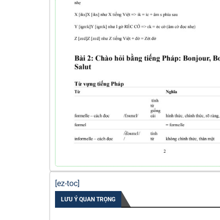
[ez-toc]
LƯU Ý QUAN TRỌNG