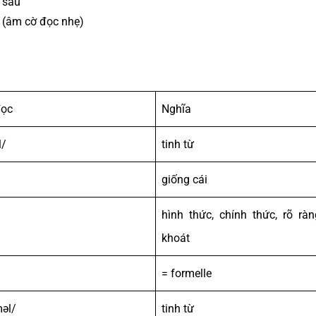
a sau
cờ (âm cờ đọc nhẹ)
đọc
Nghĩa
l/
tinh từ
giống cái
hình thức, chính thức, rõ ràn
khoát
= formelle
məl/
tinh từ