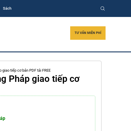
Sách
TƯ VẤN MIỄN PHÍ
p giao tiếp cơ bản PDF tải FREE
ng Pháp giao tiếp cơ
háp