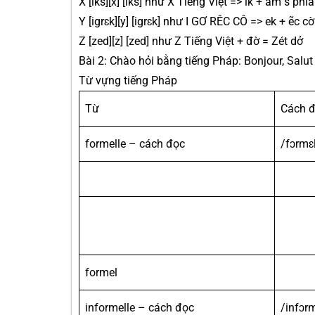
X [iks][x] [iks] như X Tiếng Việt => ik + âm s phí
Y [igrɛk][y] [igrɛk] như I GƠ RÊC CÔ => ek + ẽc 
Z [zed][z] [zed] như Z Tiếng Việt + đờ = Zét dở
Bài 2: Chào hỏi bằng tiếng Pháp: Bonjour, Salut
Từ vựng tiếng Pháp
Từ
Cách 
formelle – cách đọc
/fɔrmɛ
formel
informelle – cách đọc
/infɔr