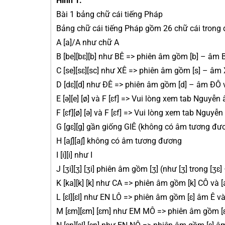
Hình 1:
Bài 1 bảng chữ cái tiếng Pháp
Bảng chữ cái tiếng Pháp gồm 26 chữ cái trong đ
A [a]/A như chữ A
B [be][bɛ][b] như BÊ => phiên âm gồm [b] – âm 
C [se][sɛ][sc] như XÊ => phiên âm gồm [s] – âm 
D [dɛ][d] như ĐÊ => phiên âm gồm [d] – âm ĐÔ 
E [ə][e] [ø] và F [ɛf] => Vui lòng xem tab Nguyễ
F [ɛf][ø] [ə] và F [ɛf] => Vui lòng xem tab Nguy
G [gɛ][g] gần giống GIÊ (không có âm tương đươ
H [a∫][a∫] không có âm tương đương
I [i][i] như I
J [ʒi][ʒ] [ʒi] phiên âm gồm [ʒ] (như [ʒ] trong [ʒɛ]
K [ka][k] [k] như CA => phiên âm gồm [k] CÔ và 
L [ɛl][ɛl] như EN LÔ => phiên âm gồm [ɛ] âm Ê và
M [ɛm][ɛm] [ɛm] như EM MÔ => phiên âm gồm [