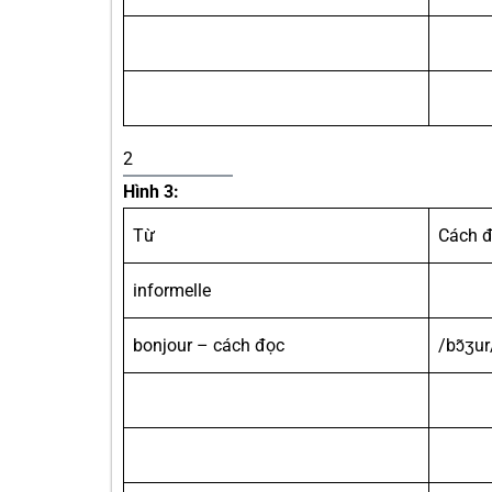
2
Hình 3:
Từ
Cách 
informelle
bonjour – cách đọc
/bɔ̃ʒur