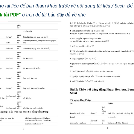
g tài liệu để bạn tham khảo trước về nội dung tài liệu / Sách. Đ
k tải PDF”
ở trên để tải bản đầy đủ về nhé