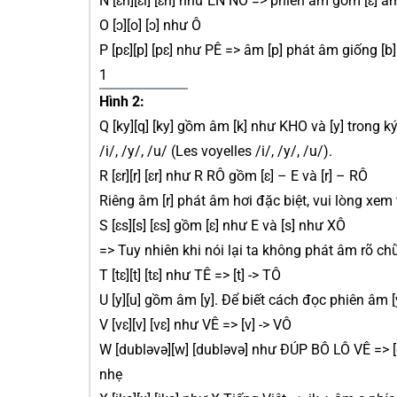
N [ɛn][ɛl] [ɛn] như EN NÔ => phiên âm gồm [ɛ] 
O [ɔ][o] [ɔ] như Ô
P [pɛ][p] [pɛ] như PÊ => âm [p] phát âm giống 
1
Hình 2:
Q [ky][q] [ky] gồm âm [k] như KHO và [y] trong k
/i/, /y/, /u/ (Les voyelles /i/, /y/, /u/).
R [ɛr][r] [ɛr] như R RÔ gồm [ɛ] – E và [r] – RÔ
Riêng âm [r] phát âm hơi đặc biệt, vui lòng xe
S [ɛs][s] [ɛs] gồm [ɛ] như E và [s] như XÔ
=> Tuy nhiên khi nói lại ta không phát âm rõ c
T [tɛ][t] [tɛ] như TÊ => [t] -> TÔ
U [y][u] gồm âm [y]. Để biết cách đọc phiên âm [y
V [vɛ][v] [vɛ] như VÊ => [v] -> VÔ
W [dubləvə][w] [dubləvə] như ĐÚP BÔ LÔ VÊ => [d] 
nhẹ