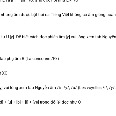
âm Ê và [n] – âm NÔ, [ɛm] đọc nối như EN NÔ
[b] nhưng âm được bật hơi ra. Tiếng Việt không có âm giống hoàn
ý tự U [y]. Để biết cách đọc phiên âm [y] vui lòng xem tab Nguyễ
m tab phụ âm R (La consonne /R/)
hữ XÔ
] vui lòng xem tab Nguyễn âm /i/, /y/, /u/ (Les voyelles /i/, /y/,
+ [u] + [b] + [l] + [ve] trong đó [ə] đọc như O