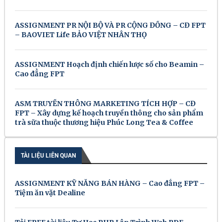
ASSIGNMENT PR NỘI BỘ VÀ PR CỘNG ĐỒNG – CĐ FPT
– BAOVIET Life BẢO VIỆT NHÂN THỌ
ASSIGNMENT Hoạch định chiến lược số cho Beamin –
Cao đẳng FPT
ASM TRUYỀN THÔNG MARKETING TÍCH HỢP – CĐ
FPT – Xây dựng kế hoạch truyền thông cho sản phẩm
trà sữa thuộc thương hiệu Phúc Long Tea & Coffee
TÀI LIỆU LIÊN QUAN
ASSIGNMENT KỸ NĂNG BÁN HÀNG – Cao đẳng FPT –
Tiệm ăn vặt Dealine