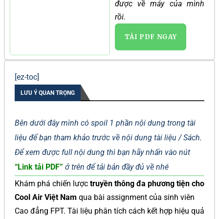
được về máy của mình
rồi.
TẢI PDF NGAY
[ez-toc]
LƯU Ý QUAN TRỌNG
Bên dưới đây mình có spoil 1 phần nội dung trong tài
liệu để bạn tham khảo trước về nội dung tài liệu / Sách.
Để xem được full nội dung thì bạn hãy nhấn vào nút
“Link tải PDF”
ở trên để tải bản đầy đủ về nhé
Khám phá chiến lược
truyền thông đa phương tiện cho
Cool Air Việt Nam
qua bài assignment của sinh viên
Cao đẳng FPT. Tài liệu phân tích cách kết hợp hiệu quả