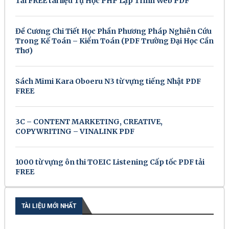
Tải FREE tài liệu Tự Học PHP Lập Trình Web PDF
Đề Cương Chi Tiết Học Phần Phương Pháp Nghiên Cứu
Trong Kế Toán – Kiểm Toán (PDF Trường Đại Học Cần
Thơ)
Sách Mimi Kara Oboeru N3 từ vựng tiếng Nhật PDF
FREE
3C – CONTENT MARKETING, CREATIVE,
COPYWRITING – VINALINK PDF
1000 từ vựng ôn thi TOEIC Listening Cấp tốc PDF tải
FREE
TÀI LIỆU MỚI NHẤT