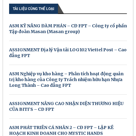
TÀI LIỆU CÙNG THỂ LOẠI
ASM KỸ NĂNG ĐÀM PHÁN – CĐ FPT – Công ty cổ phần
Tập đoàn Masan (Masan group)
ASSIGNMENT Địa lý Vận tải LOG102 Viettel Post – Cao
đẳng FPT
ASM Nghiệp vụ kho hàng – Phân tích hoạt động quản
trị kho hàng của Công ty Trách nhiệm hữu hạn Nhựa
Long Thành – Cao đẳng FPT
ASSIGNMENT NÂNG CAO NHẬN DIỆN THƯƠNG HIỆU
CỦA BITI’S – CD FPT
ASM PHÁT TRIỂN CÁ NHÂN 2 – CĐ FPT – LẬP KẾ
HOẠCH KINH DOANH CHO MYSTIC HANDS