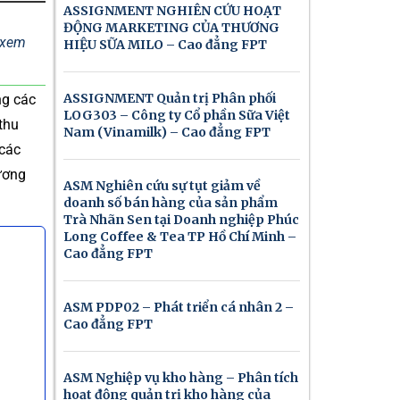
ASSIGNMENT NGHIÊN CỨU HOẠT
ĐỘNG MARKETING CỦA THƯƠNG
ể xem
HIỆU SỮA MILO – Cao đẳng FPT
ASSIGNMENT Quản trị Phân phối
ng các
LOG303 – Công ty Cổ phần Sữa Việt
thu
Nam (Vinamilk) – Cao đẳng FPT
 các
ương
ASM Nghiên cứu sự tụt giảm về
doanh số bán hàng của sản phẩm
Trà Nhãn Sen tại Doanh nghiệp Phúc
Long Coffee & Tea TP Hồ Chí Minh –
Cao đẳng FPT
ASM PDP02 – Phát triển cá nhân 2 –
Cao đẳng FPT
ASM Nghiệp vụ kho hàng – Phân tích
hoạt động quản trị kho hàng của