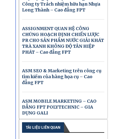
Công ty Trách nhiệm hữu hạn Nhựa
Long Thành – Cao đẳng FPT
ASSIGNMENT QUAN HỆ CÔNG
CHÚNG HOẠCH ĐỊNH CHIẾN LƯỢC
PR CHO SẢN PHẨM NƯỚC GIẢI KHÁT
TRÀ XANH KHÔNG ĐỘ TÂN HIỆP
PHÁT – Cao đẳng FPT
ASM SEO & Marketing trên công cụ
tìm kiếm của hàng họa cụ – Cao
đẳng FPT
ASM MOBILE MARKETING – CAO
ĐẲNG FPT POLYTECHNIC – GIA
DỤNG GALI
TÀI LIỆU LIÊN QUAN