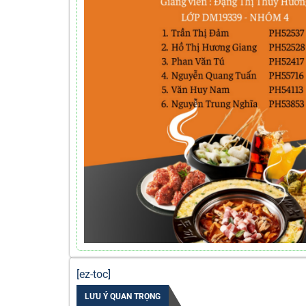
[ez-toc]
LƯU Ý QUAN TRỌNG