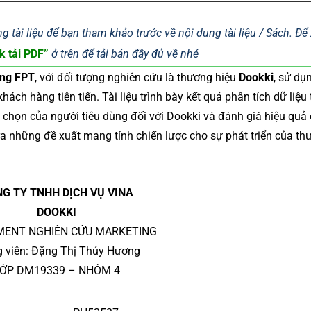
g tài liệu để bạn tham khảo trước về nội dung tài liệu / Sách. Đ
k tải PDF”
ở trên để tải bản đầy đủ về nhé
ẳng FPT
, với đối tượng nghiên cứu là thương hiệu
Dookki
, sử dụ
ch hàng tiên tiến. Tài liệu trình bày kết quả phân tích dữ liệu 
 chọn của người tiêu dùng đối với Dookki và đánh giá hiệu quả
ra những đề xuất mang tính chiến lược cho sự phát triển của th
G TY TNHH DỊCH VỤ VINA
DOOKKI
MENT NGHIÊN CỨU MARKETING
g viên: Đặng Thị Thúy Hương
ỚP DM19339 – NHÓM 4