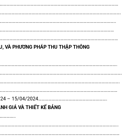
…………………………………………………………………………………………………………
………………………………………………………………………………………………………….
p phải…………………………………………………………………………………………..
ên cứu……………………………………………………………………………………………
……………………………………………………………………………………………………………
ỆU, VÀ PHƯƠNG PHÁP THU THẬP THÔNG
…………………………………………………………………………………………………………….
………………………………………………………………………………………………………….
……………………………………………………………………………………………………….
……………………………………………………………………………………………………………
/03/2024 – 15/04/2024…………………………………………………….
NH GIÁ VÀ THIẾT KẾ BẢNG
………..
iá………………………………………………………………………………………………………..
…………………………………………………………………………………………………………