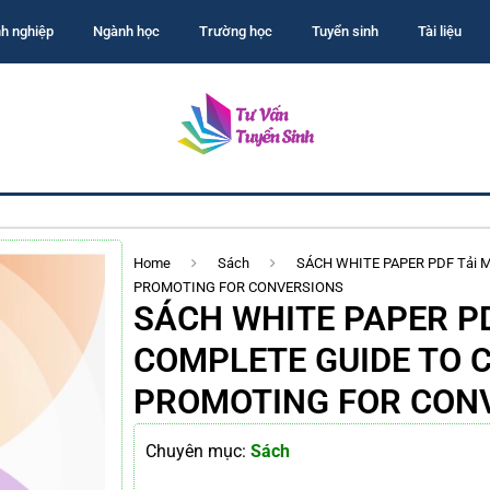
h nghiệp
Ngành học
Trường học
Tuyển sinh
Tài liệu
Home
Sách
SÁCH WHITE PAPER PDF Tải M
PROMOTING FOR CONVERSIONS
SÁCH WHITE PAPER PDF
COMPLETE GUIDE TO 
PROMOTING FOR CON
Chuyên mục:
Sách