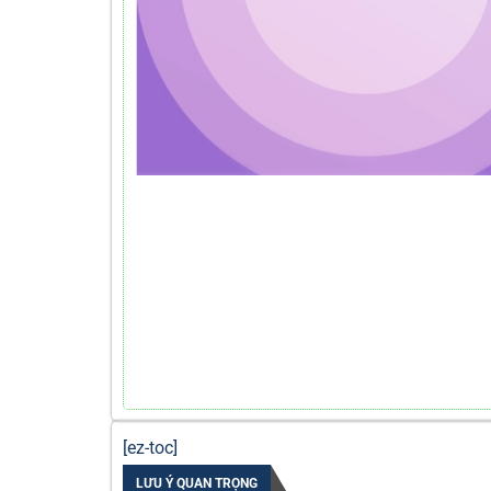
[ez-toc]
LƯU Ý QUAN TRỌNG