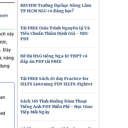
REVIEW Trường Đại học Nông Lâm
TP HCM NLU có đáng học?
ể xem
Tải FREE Giáo Trình Nguyên Lý Và
Tiêu Chuẩn Thẩm Định Giá – NEU
ách xây
PDF
ược,
ả. Đây
Đề thi HSG tiếng Nga 10 THPT có
ự, nâng
đáp án PDF tải FREE
 dụng
Tải FREE Sách 20 day Practice for
IELTS Listening PDF IELTS-Fighter
can
Sách 365 Tình Huống Đàm Thoại
Tiếng Anh PDF Miễn Phí – Học Giao
Tiếp Mỗi Ngày
ned