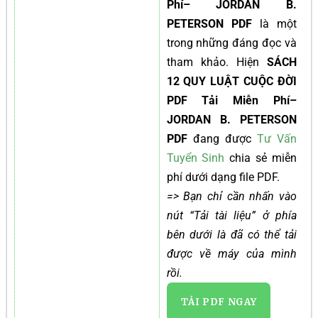
Phí– JORDAN B.
PETERSON PDF
là một
trong những đáng đọc và
tham khảo. Hiện
SÁCH
12 QUY LUẬT CUỘC ĐỜI
PDF Tải Miễn Phí–
JORDAN B. PETERSON
PDF
đang được
Tư Vấn
Tuyển Sinh
chia sẻ miễn
phí dưới dạng file PDF.
=> Bạn chỉ cần nhấn vào
nút “Tải tài liệu” ở phía
bên dưới là đã có thể tải
được về máy của mình
rồi.
TẢI PDF NGAY