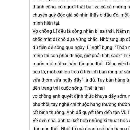
thành công, có người thất bại, và có cả những 
chuyện quý độc giả sẽ nhìn thấy ở đâu đó, một 
mình hiện tại.
Vợ chồng Lí đều là công nhân bị sa thải. Năm ngo
chốc mất đi chỗ dựa vững chắc. Nhờ sự giúp đ
đủ tiền để sống qua ngày. Lí nghĩ bụng: “Thân
mình thì còn phải đi học, giờ phải tính sao?” L
muốn mở một xe bán đậu phụ thối. Công việc bán
bếp lò, một cái loa treo ở trên, đi bán rong từ 
vừa thơm vừa ngậy đây” là đủ. Tuy bán hàng tro
tiền trang trải cuộc sống. Thế là hai
vợ chồng anh quyết định thức khuya dậy sớm, m
phụ thối, tay nghề chỉ thuộc hạng thường thườ
rất bình thường. Anh đã quyết tâm đến tận Vũ Há
Về đến nhà, anh lại kết hợp những kĩ thuật học
đậu phụ thối. Nhờ đó mà doanh số bán hàng cũn