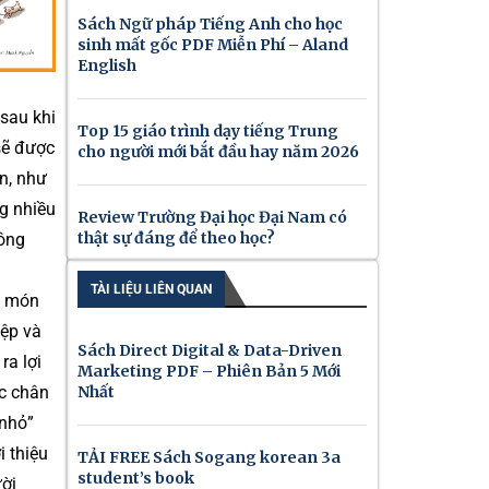
Sách Ngữ pháp Tiếng Anh cho học
sinh mất gốc PDF Miễn Phí – Aland
English
sau khi
Top 15 giáo trình dạy tiếng Trung
 sẽ được
cho người mới bắt đầu hay năm 2026
n, như
g nhiều
Review Trường Đại học Đại Nam có
thật sự đáng để theo học?
hông
TÀI LIỆU LIÊN QUAN
m món
iệp và
Sách Direct Digital & Data-Driven
ra lợi
Marketing PDF – Phiên Bản 5 Mới
Nhất
ớc chân
 nhỏ”
i thiệu
TẢI FREE Sách Sogang korean 3a
student’s book
ười