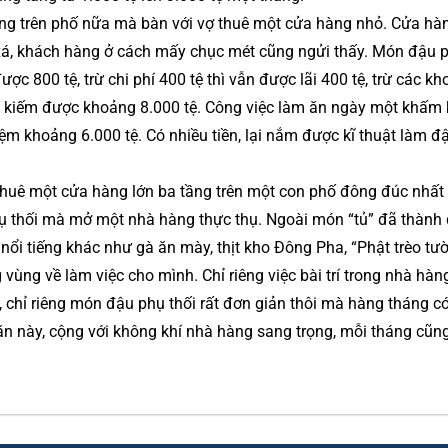
ong trên phố nữa mà bàn với vợ thuê một cửa hàng nhỏ. Cửa hà
xá, khách hàng ở cách mấy chục mét cũng ngửi thấy. Món đậu p
ợc 800 tệ, trừ chi phí 400 tệ thì vẫn được lãi 400 tệ, trừ các k
 kiếm được khoảng 8.000 tệ. Công việc làm ăn ngày một khấm k
iệm khoảng 6.000 tệ. Có nhiều tiền, lại nắm được kĩ thuật làm đ
 thuê một cửa hàng lớn ba tầng trên một con phố đông đúc nhất
hụ thối mà mở một nhà hàng thực thụ. Ngoài món “tủ” đã thành
i tiếng khác như gà ăn mày, thịt kho Đông Pha, “Phật trèo tườ
 vùng về làm việc cho mình. Chỉ riêng việc bài trí trong nhà hà
, chỉ riêng món đậu phụ thối rất đơn giản thôi mà hàng tháng có
ăn này, cộng với không khí nhà hàng sang trọng, mỗi tháng cũn