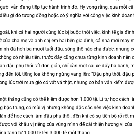
người vẫn đang tiếp tục hành trình đó. Hy vọng rằng, qua mỗi câ
điều gì đó tương đồng hoặc có ý nghĩa với công việc kinh doan
ái, khi cả hai người cùng lúc bị buộc thôi việc, kinh tế gia đìn
ỡ của cha mẹ và anh chị em hai bên gia đình, cả nhà mới may 
 mình đã hơn ba mươi tuổi đầu, sống thế nào chả được, nhưng c
í không có nhiều tiền, trước đây cũng chưa từng kinh doanh nên c
 đậu phụ thối rất đơn giản, chỉ cần một cái xe đẩy ba bánh, m
sáng đến tối, tiếng loa không ngừng vang lên: “Đậu phụ thối, đậu 
ng lúc trời mưa gió có vất vả thật, nhưng cơ bản vẫn kiếm đượ
ột tháng cũng có thể kiếm được hơn 1.000 tệ. Lí tự học cách 
ng bậc trung, có mùi vị nhưng không đặc sắc nên việc kinh doa
n để học cách làm đậu phụ thối, đến khi có sự tiến bộ rõ rệt m
 được với khẩu vị riêng của vùng mình để cải thiện hương vị củ
g tăng từ 1.000 tệ lên 3.000 tệ một tháng.