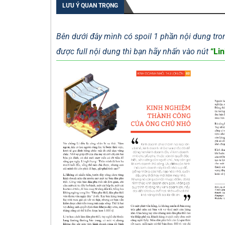
LƯU Ý QUAN TRỌNG
Bên dưới đây mình có spoil 1 phần nội dung tron
được full nội dung thì bạn hãy nhấn vào nút
“Lin