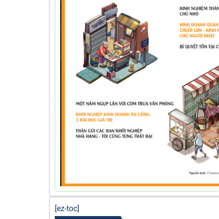
[ez-toc]