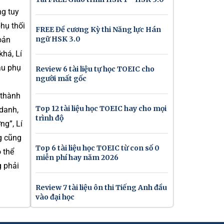
ng tuy
hụ thối
FREE Đề cương Kỳ thi Năng lực Hán
ngữ HSK 3.0
hoản
há, Lí
ậu phụ
Review 6 tài liệu tự học TOEIC cho
người mất gốc
 thành
Top 12 tài liệu học TOEIC hay cho mọi
 danh,
trình độ
ng”, Lí
ng cũng
Top 6 tài liệu học TOEIC từ con số 0
 thể
miễn phí hay năm 2026
g phải
Review 7 tài liệu ôn thi Tiếng Anh đầu
vào đại học