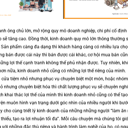
nh ông chủ lớn, mở rộng quy mô doanh nghiệp, chi phí cố định 
gộp sẽ tăng cao. Đồng thời, kinh doanh quy mô lớn thông thường
. Sản phẩm càng đa dạng thì khách hàng càng có nhiều lựa chọ
ng bán được cái này thì bán được cái khác, cơ hội mua bán cũn
hững lợi thế cạnh tranh không thể phủ nhận được. Tuy nhiên, k
 hơn nữa, kinh doanh nhỏ cũng có những lợi thế riêng của mình.
g cửa tiệm nhỏ nhưng phục vụ chuyên biệt một món, hoặc nhó
ỏ nhưng chuyên biệt hóa thì chất lượng phục vụ sẽ chuyên ngh
h khai thác lợi thế của mình thì kinh doanh nhỏ cũng có thể tạo 
yện muôn hình vạn trạng dưới góc nhìn của nhiều người khi bư
uy cho cùng triết lý kinh doanh của những những người “làm ăn
thiểu, tạo ra lợi nhuận tối đa”. Mỗi câu chuyện mà chúng tôi giớ
g với những đặc thù riêng và hành trình làm nghề của họ, có ng