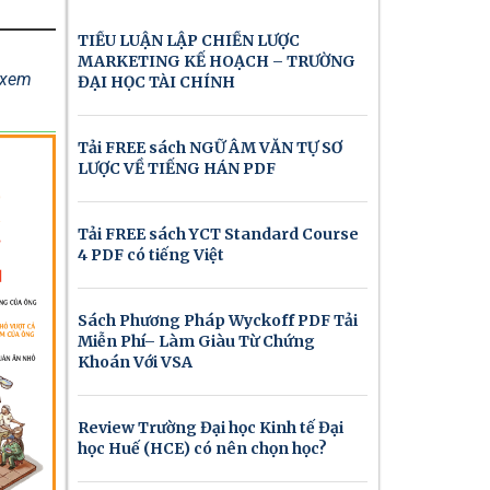
TIỂU LUẬN LẬP CHIẾN LƯỢC
MARKETING KẾ HOẠCH – TRƯỜNG
ể xem
ĐẠI HỌC TÀI CHÍNH
Tải FREE sách NGỮ ÂM VĂN TỰ SƠ
LƯỢC VỀ TIẾNG HÁN PDF
Tải FREE sách YCT Standard Course
4 PDF có tiếng Việt
Sách Phương Pháp Wyckoff PDF Tải
Miễn Phí– Làm Giàu Từ Chứng
Khoán Với VSA
Review Trường Đại học Kinh tế Đại
học Huế (HCE) có nên chọn học?