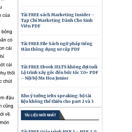
u
Tải FREE sách Marketing Insider –
h của
Tạp Chí Marketing Dành Cho Sinh
Viên PDF
h bỗng
mắn có
Tải FREE File Sách ngữ pháp tiếng
on cái
Hàn thông dụng sơ cấp PDF
hỉ
ột cái
Tải FREE Ebook IELTS không đợi tuổi
Lộ trình xây gốc đến bức tốc 7.0+ PDF
phụ thối
– Nội bộ Ms Hoa Junior
c chút
Kho ý tưởng ielts speaking: bộ tài
làm đậu
liệu không thể thiếu cho part 2 và 3
nh cũng
ới về.
TÀI LIỆU MỚI NHẤT
a món
Tải FREE Giáo trình HSK 1 – HSK 3.0