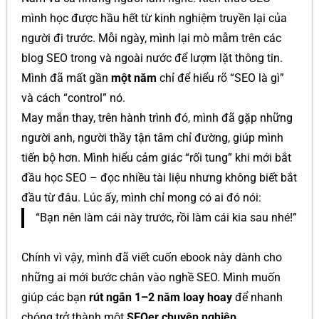
mình học được hầu hết từ kinh nghiệm truyền lại của
người đi trước. Mỗi ngày, mình lại mò mẫm trên các
blog SEO trong và ngoài nước để lượm lặt thông tin.
Mình đã mất gần
một năm
chỉ để hiểu rõ “SEO là gì”
và cách “control” nó.
May mắn thay, trên hành trình đó, mình đã gặp những
người anh, người thầy tận tâm chỉ đường, giúp mình
tiến bộ hơn. Mình hiểu cảm giác “rối tung” khi mới bắt
đầu học SEO – đọc nhiều tài liệu nhưng không biết bắt
đầu từ đâu. Lúc ấy, mình chỉ mong có ai đó nói:
“Bạn nên làm cái này trước, rồi làm cái kia sau nhé!”
Chính vì vậy, mình đã viết cuốn ebook này dành cho
những ai mới bước chân vào nghề SEO. Mình muốn
giúp các bạn
rút ngắn 1–2 năm loay hoay
để nhanh
chóng trở thành một
SEOer chuyên nghiệp
.