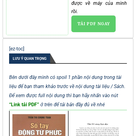
được về máy của mình
rồi.
TẢI PDF NGAY
[ez-toc]
LƯU Ý QUAN TRỌNG
Bên dưới đây mình có spoil 1 phần nội dung trong tài
liệu để bạn tham khảo trước về nội dung tài liệu / Sách.
Để xem được full nội dung thì bạn hãy nhấn vào nút
“Link tải PDF”
ở trên để tải bản đầy đủ về nhé