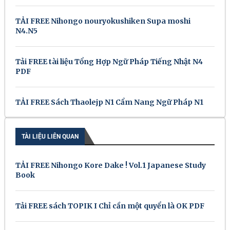
TẢI FREE Nihongo nouryokushiken Supa moshi
N4.N5
Tải FREE tài liệu Tổng Hợp Ngữ Pháp Tiếng Nhật N4
PDF
TẢI FREE Sách Thaolejp N1 Cẩm Nang Ngữ Pháp N1
TÀI LIỆU LIÊN QUAN
TẢI FREE Nihongo Kore Dake ! Vol.1 Japanese Study
Book
Tải FREE sách TOPIK I Chỉ cần một quyển là OK PDF