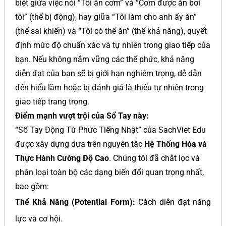
biệt giữa việc nói “Tôi ăn cơm” và “Cơm được ăn bởi
tôi” (thể bị động), hay giữa “Tôi làm cho anh ấy ăn”
(thể sai khiến) và “Tôi có thể ăn” (thể khả năng), quyết
định mức độ chuẩn xác và tự nhiên trong giao tiếp của
bạn. Nếu không nắm vững các thể phức, khả năng
diễn đạt của bạn sẽ bị giới hạn nghiêm trọng, dễ dẫn
đến hiểu lầm hoặc bị đánh giá là thiếu tự nhiên trong
giao tiếp trang trọng.
Điểm mạnh vượt trội của Sổ Tay này:
“Sổ Tay Động Từ Phức Tiếng Nhật” của SachViet Edu
được xây dựng dựa trên nguyên tắc
Hệ Thống Hóa và
Thực Hành Cường Độ Cao
. Chúng tôi đã chắt lọc và
phân loại toàn bộ các dạng biến đổi quan trọng nhất,
bao gồm:
Thể Khả Năng (Potential Form):
Cách diễn đạt năng
lực và cơ hội.