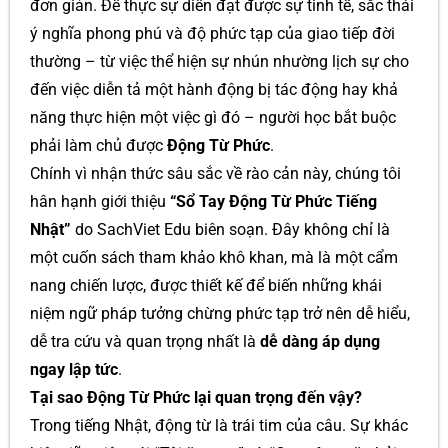
đơn giản. Để thực sự diễn đạt được sự tinh tế, sắc thái
ý nghĩa phong phú và độ phức tạp của giao tiếp đời
thường – từ việc thể hiện sự nhún nhường lịch sự cho
đến việc diễn tả một hành động bị tác động hay khả
năng thực hiện một việc gì đó – người học bắt buộc
phải làm chủ được
Động Từ Phức
.
Chính vì nhận thức sâu sắc về rào cản này, chúng tôi
hân hạnh giới thiệu
“Sổ Tay Động Từ Phức Tiếng
Nhật”
do SachViet Edu biên soạn. Đây không chỉ là
một cuốn sách tham khảo khô khan, mà là một cẩm
nang chiến lược, được thiết kế để biến những khái
niệm ngữ pháp tưởng chừng phức tạp trở nên dễ hiểu,
dễ tra cứu và quan trọng nhất là
dễ dàng áp dụng
ngay lập tức
.
Tại sao Động Từ Phức lại quan trọng đến vậy?
Trong tiếng Nhật, động từ là trái tim của câu. Sự khác