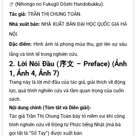
ク (Nihongo no Fukugō Dōshi Handobukku).
Tác giả:
TRẦN THỊ CHUNG TOÀN.
Nhà xuất bản:
NHÀ XUẤT BẢN ĐẠI HỌC QUỐC GIA HÀ
NỘI.
Đặc điểm:
Hình ảnh lá phong mùa thu, gợi lên sự sâu
lắng và tinh tế trong nghiên cứu.
2. Lời Nói Đầu (序文 – Preface) (Ảnh
1, Ảnh 4, Ảnh 7)
Trang này là lời mở đầu của tác giả, giải thích về động
lực, quá trình nghiên cứu và tầm quan trọng của cuốn
sách.
Nội dung chính (Tóm tắt và Diễn giải):
Tác giả Trần Thị Chung Toàn bày tỏ niềm vui khi công
trình nghiên cứu về Động từ Phức tiếng Nhật (mà bà
gọi tắt là “Sổ Tay”) được xuất bản.