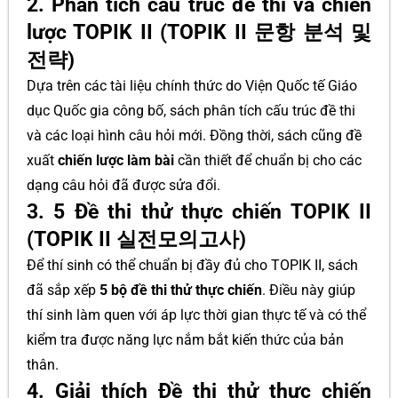
2. Phân tích cấu trúc đề thi và chiến
lược TOPIK II (TOPIK II 문항 분석 및
전략)
Dựa trên các tài liệu chính thức do Viện Quốc tế Giáo
dục Quốc gia công bố, sách phân tích cấu trúc đề thi
và các loại hình câu hỏi mới. Đồng thời, sách cũng đề
xuất
chiến lược làm bài
cần thiết để chuẩn bị cho các
dạng câu hỏi đã được sửa đổi.
3. 5 Đề thi thử thực chiến TOPIK II
(TOPIK II 실전모의고사)
Để thí sinh có thể chuẩn bị đầy đủ cho TOPIK II, sách
đã sắp xếp
5 bộ đề thi thử thực chiến
. Điều này giúp
thí sinh làm quen với áp lực thời gian thực tế và có thể
kiểm tra được năng lực nắm bắt kiến thức của bản
thân.
4. Giải thích Đề thi thử thực chiến