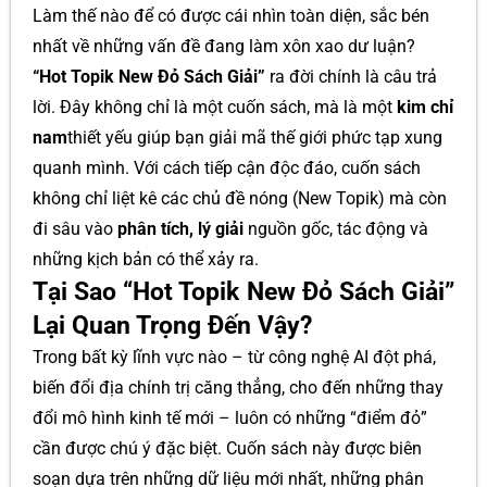
Làm thế nào để có được cái nhìn toàn diện, sắc bén
nhất về những vấn đề đang làm xôn xao dư luận?
“Hot Topik New Đỏ Sách Giải”
ra đời chính là câu trả
lời. Đây không chỉ là một cuốn sách, mà là một
kim chỉ
nam
thiết yếu giúp bạn giải mã thế giới phức tạp xung
quanh mình. Với cách tiếp cận độc đáo, cuốn sách
không chỉ liệt kê các chủ đề nóng (New Topik) mà còn
đi sâu vào
phân tích, lý giải
nguồn gốc, tác động và
những kịch bản có thể xảy ra.
Tại Sao “Hot Topik New Đỏ Sách Giải”
Lại Quan Trọng Đến Vậy?
Trong bất kỳ lĩnh vực nào – từ công nghệ AI đột phá,
biến đổi địa chính trị căng thẳng, cho đến những thay
đổi mô hình kinh tế mới – luôn có những “điểm đỏ”
cần được chú ý đặc biệt. Cuốn sách này được biên
soạn dựa trên những dữ liệu mới nhất, những phân