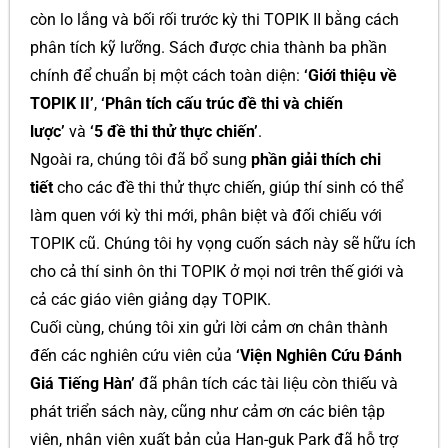
còn lo lắng và bối rối trước kỳ thi TOPIK II bằng cách
phân tích kỹ lưỡng. Sách được chia thành ba phần
chính để chuẩn bị một cách toàn diện:
‘Giới thiệu về
TOPIK II’
,
‘Phân tích cấu trúc đề thi và chiến
lược’
và
‘5 đề thi thử thực chiến’
.
Ngoài ra, chúng tôi đã bổ sung
phần giải thích chi
tiết
cho các đề thi thử thực chiến, giúp thí sinh có thể
làm quen với kỳ thi mới, phân biệt và đối chiếu với
TOPIK cũ. Chúng tôi hy vọng cuốn sách này sẽ hữu ích
cho cả thí sinh ôn thi TOPIK ở mọi nơi trên thế giới và
cả các giáo viên giảng dạy TOPIK.
Cuối cùng, chúng tôi xin gửi lời cảm ơn chân thành
đến các nghiên cứu viên của
‘Viện Nghiên Cứu Đánh
Giá Tiếng Hàn’
đã phân tích các tài liệu còn thiếu và
phát triển sách này, cũng như cảm ơn các biên tập
viên, nhân viên xuất bản của Han-guk Park đã hỗ trợ