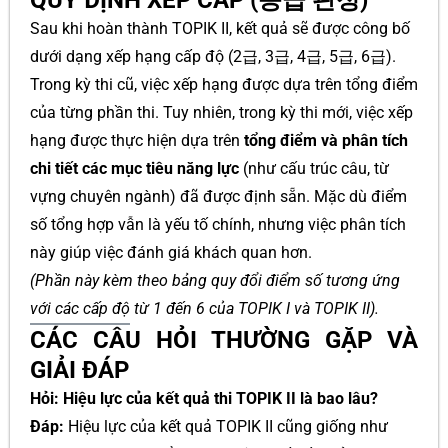
QUY ĐỊNH XẾP CẤP (등급 판정)
Sau khi hoàn thành TOPIK II, kết quả sẽ được công bố
dưới dạng xếp hạng cấp độ (2급, 3급, 4급, 5급, 6급).
Trong kỳ thi cũ, việc xếp hạng được dựa trên tổng điểm
của từng phần thi. Tuy nhiên, trong kỳ thi mới, việc xếp
hạng được thực hiện dựa trên
tổng điểm và phân tích
chi tiết các mục tiêu năng lực
(như cấu trúc câu, từ
vựng chuyên ngành) đã được định sẵn. Mặc dù điểm
số tổng hợp vẫn là yếu tố chính, nhưng việc phân tích
này giúp việc đánh giá khách quan hơn.
(Phần này kèm theo bảng quy đổi điểm số tương ứng
với các cấp độ từ 1 đến 6 của TOPIK I và TOPIK II).
CÁC CÂU HỎI THƯỜNG GẶP VÀ
GIẢI ĐÁP
Hỏi: Hiệu lực của kết quả thi TOPIK II là bao lâu?
Đáp:
Hiệu lực của kết quả TOPIK II cũng giống như