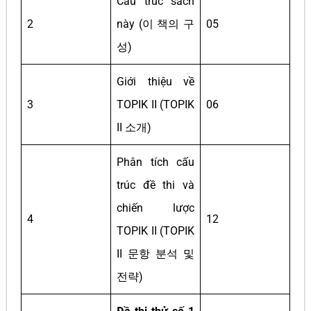
Cấu trúc sách
2
này (이 책의 구
05
성)
Giới thiệu về
3
TOPIK II (TOPIK
06
II 소개)
Phân tích cấu
trúc đề thi và
chiến lược
4
12
TOPIK II (TOPIK
II 문항 분석 및
전략)