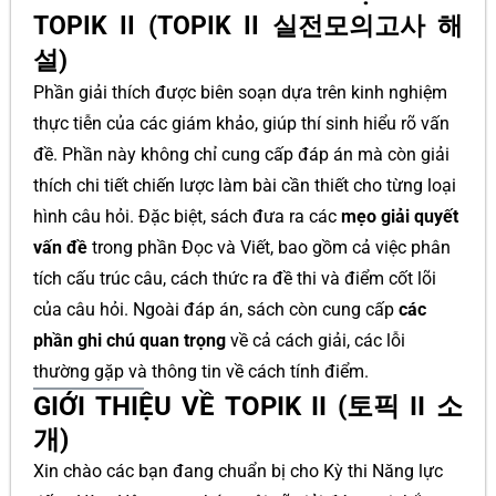
TOPIK II (TOPIK II 실전모의고사 해
설)
Phần giải thích được biên soạn dựa trên kinh nghiệm
thực tiễn của các giám khảo, giúp thí sinh hiểu rõ vấn
đề. Phần này không chỉ cung cấp đáp án mà còn giải
thích chi tiết chiến lược làm bài cần thiết cho từng loại
hình câu hỏi. Đặc biệt, sách đưa ra các
mẹo giải quyết
vấn đề
trong phần Đọc và Viết, bao gồm cả việc phân
tích cấu trúc câu, cách thức ra đề thi và điểm cốt lõi
của câu hỏi. Ngoài đáp án, sách còn cung cấp
các
phần ghi chú quan trọng
về cả cách giải, các lỗi
thường gặp và thông tin về cách tính điểm.
GIỚI THIỆU VỀ TOPIK II (토픽 II 소
개)
Xin chào các bạn đang chuẩn bị cho Kỳ thi Năng lực