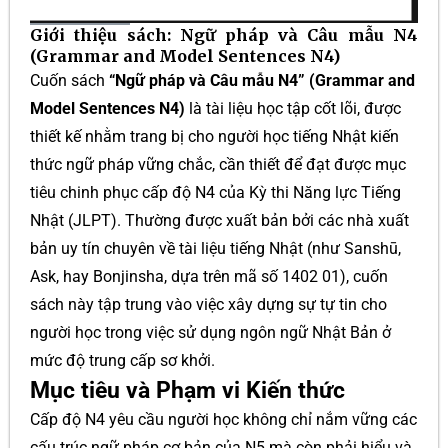
Giới thiệu sách: Ngữ pháp và Câu mẫu N4
(Grammar and Model Sentences N4)
Cuốn sách
“Ngữ pháp và Câu mẫu N4” (Grammar and
Model Sentences N4)
là tài liệu học tập cốt lõi, được
thiết kế nhằm trang bị cho người học tiếng Nhật kiến
thức ngữ pháp vững chắc, cần thiết để đạt được mục
tiêu chinh phục cấp độ N4 của Kỳ thi Năng lực Tiếng
Nhật (JLPT). Thường được xuất bản bởi các nhà xuất
bản uy tín chuyên về tài liệu tiếng Nhật (như Sanshū,
Ask, hay Bonjinsha, dựa trên mã số 1402 01), cuốn
sách này tập trung vào việc xây dựng sự tự tin cho
người học trong việc sử dụng ngôn ngữ Nhật Bản ở
mức độ trung cấp sơ khởi.
Mục tiêu và Phạm vi Kiến thức
Cấp độ N4 yêu cầu người học không chỉ nắm vững các
cấu trúc ngữ pháp cơ bản của N5 mà còn phải hiểu và