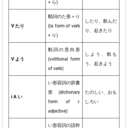
+ ら)
動詞のた形＋り
したり、飲んだ
V たり
(ta form of verb
り、起きたり
+ り)
動詞の意向形
しよう、飲も
V よう
(volitional form
う、起きよう
of verb)
い形容詞の辞書
形 (dictionary
たのしい、おも
i A い
form of i-
しろい
adjective)
い形容詞の語幹