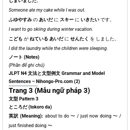
しまいました
。
Someone ate my cake while I was out.
ふゆやすみ
の
あいだ
に
スキー
に
いきたい
です。
I want to go skiing during winter vacation.
こども
が
ねている あいだ
に
せんたく
を しました。
I did the laundry while the children were sleeping.
ノート (Notes)
(Phần để ghi chú)
JLPT N4 文法と文型例文 Grammar and Model
Sentences – Nihongo-Pro.com (2)
Trang 3 (Mẫu ngữ pháp 3)
文型 Pattern 3
ところだ (tokoro da)
英訳 (Meaning):
about to do 〜 / just now doing 〜 /
just finished doing 〜