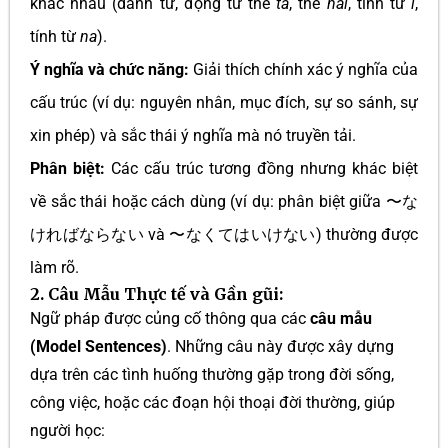
khác nhau (danh từ, động từ thể
ta
, thể
nai
, tính từ
i
,
tính từ
na
).
Ý nghĩa và chức năng:
Giải thích chính xác ý nghĩa của
cấu trúc (ví dụ: nguyên nhân, mục đích, sự so sánh, sự
xin phép) và sắc thái ý nghĩa mà nó truyền tải.
Phân biệt:
Các cấu trúc tương đồng nhưng khác biệt
về sắc thái hoặc cách dùng (ví dụ: phân biệt giữa 〜な
ければならない và 〜なくてはいけない) thường được
làm rõ.
2. Câu Mẫu Thực tế và Gần gũi:
Ngữ pháp được củng cố thông qua các
câu mẫu
(Model Sentences)
. Những câu này được xây dựng
dựa trên các tình huống thường gặp trong đời sống,
công việc, hoặc các đoạn hội thoại đời thường, giúp
người học: