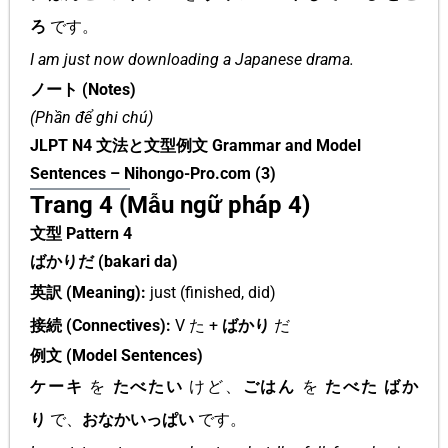
ろ
です。
I am just now downloading a Japanese drama.
ノート (Notes)
(Phần để ghi chú)
JLPT N4 文法と文型例文 Grammar and Model
Sentences – Nihongo-Pro.com (3)
Trang 4 (Mẫu ngữ pháp 4)
文型 Pattern 4
ばかりだ (bakari da)
英訳 (Meaning):
just (finished, did)
接続 (Connectives):
V た +
ばかり
だ
例文 (Model Sentences)
ケーキ
を
たべたい
けど、
ごはん
を
たべた ばか
り
で、
おなかいっぱい
です。