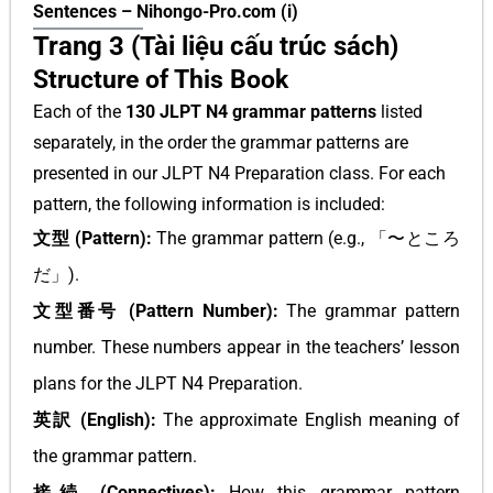
Sentences – Nihongo-Pro.com (i)
Trang 3 (Tài liệu cấu trúc sách)
Structure of This Book
Each of the
130 JLPT N4 grammar patterns
listed
separately, in the order the grammar patterns are
presented in our JLPT N4 Preparation class. For each
pattern, the following information is included:
文型 (Pattern):
The grammar pattern (e.g., 「〜ところ
だ」).
文型番号 (Pattern Number):
The grammar pattern
number. These numbers appear in the teachers’ lesson
plans for the JLPT N4 Preparation.
英訳 (English):
The approximate English meaning of
the grammar pattern.
接続 (Connectives):
How this grammar pattern