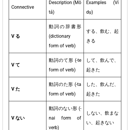
Description (Mô
Examples (Ví
Connective
tả)
dụ)
動詞の辞書形
する、飲む、起
V る
(dictionary
きる
form of verb)
動詞のて形 (-te
して、飲んで、
V て
form of verb)
起きた
動詞のた形 (-ta
した、飲んだ、
V た
form of verb)
起きた
動詞のない形 (-
しない、飲まな
V ない
nai form of
い、起きない
verb)