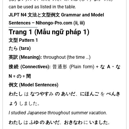
can be used as listed in the table.
JLPT N4 文法と文型例文 Grammar and Model
Sentences – Nihongo-Pro.com (ii, iii)
Trang 1 (Mẫu ngữ pháp 1)
文型 Pattern 1
たら (tara)
英訳 (Meaning):
throughout (the time …)
接続 (Connectives):
普通形 (Plain form) +
な A・な
N
+
の
+
間
例文 (Model Sentences)
わたし
は
なつやす
み
の あいだ
、
にほんご
を
べんき
ょう
しました。
I studied Japanese throughout summer vacation.
わたし
は
ふゆ の あいだ
、
おきなわ
に
いました
。