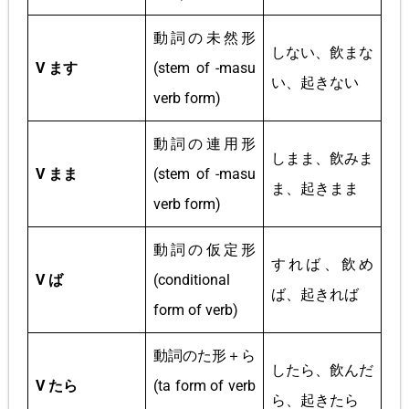
動詞の未然形
しない、飲まな
V ます
(stem of -masu
い、起きない
verb form)
動詞の連用形
しまま、飲みま
V まま
(stem of -masu
ま、起きまま
verb form)
動詞の仮定形
すれば、飲め
V ば
(conditional
ば、起きれば
form of verb)
動詞のた形＋ら
したら、飲んだ
V たら
(ta form of verb
ら、起きたら