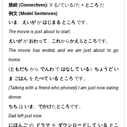
接続 (Connectives):
V る/ている/た +
ところ
だ
例文 (Model Sentences)
いま
、
えいが
が
はじまる
ところ
です。
The movie is just about to start.
えいが
が
おわって
、
これ
から
かえ
る
ところ
です。
The movie has ended, and we are just about to go
home.
(
ともだち
から
でんわ
で
はなして いる
）
ちょうど い
ま
ごはん
を
たべて いる
ところ
です。
(Talking with a friend who phoned) I am just now eating
dinner.
ちち
は
いま
、
でかけ
た
ところ
です。
Dad left just now.
にほんご
の
ドラマ
を
ダウンロードして いる
とこ