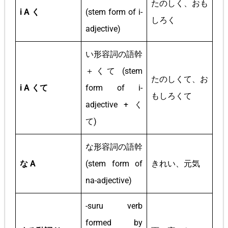
たのしく、おも
i A く
(stem form of i-
しろく
adjective)
い形容詞の語幹
＋くて (stem
たのしくて、お
i A くて
form of i-
もしろくて
adjective + く
て)
な形容詞の語幹
な A
(stem form of
きれい、元気
na-adjective)
-suru verb
formed by