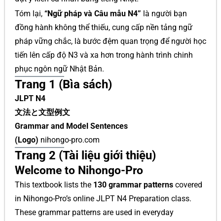
Tóm lại,
“Ngữ pháp và Câu mẫu N4”
là người bạn
đồng hành không thể thiếu, cung cấp nền tảng ngữ
pháp vững chắc, là bước đệm quan trọng để người học
tiến lên cấp độ N3 và xa hơn trong hành trình chinh
phục ngôn ngữ Nhật Bản.
Trang 1 (Bìa sách)
JLPT N4
文法と文型例文
Grammar and Model Sentences
(Logo)
nihongo-pro.com
Trang 2 (Tài liệu giới thiệu)
Welcome to Nihongo-Pro
This textbook lists the
130 grammar patterns
covered
in Nihongo-Pro’s online JLPT N4 Preparation class.
These grammar patterns are used in everyday