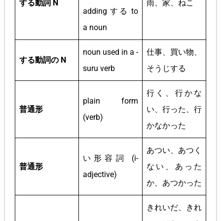
する動詞 N
雨、家、ねこ
adding する to
a noun
noun used in a -
仕事、買い物、
する動詞の N
suru verb
そうじする
行く、行かな
plain form
普通形
い、行った、行
(verb)
かなかった
あつい、あつく
い形容詞 (i-
普通形
ない、あった
adjective)
か、あつかった
きれいだ、きれ