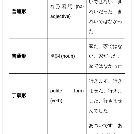
いではない、き
な形容詞 (na-
普通形
れいだった、き
adjective)
れいではなかっ
た
家だ、家ではな
普通形
名詞 (noun)
い、家だった、
家ではなかった
行きます、行き
polite form
ません、行きま
丁寧形
(verb)
した、行きませ
んでした
あついです、あ