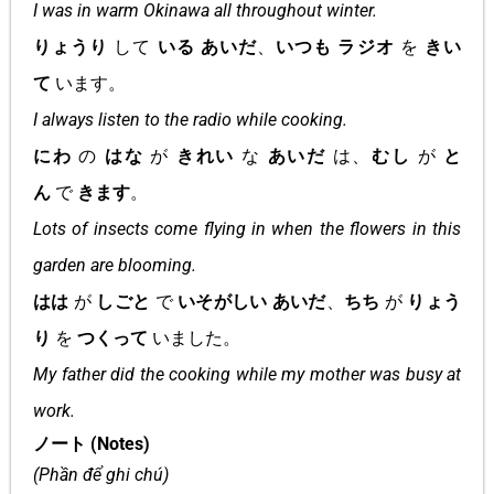
I was in warm Okinawa all throughout winter.
りょうり
して
いる あいだ
、
いつも
ラジオ
を
きい
て
います。
I always listen to the radio while cooking.
にわ
の
はな
が
きれい
な
あいだ
は、
むし
が
と
ん
で
きます
。
Lots of insects come flying in when the flowers in this
garden are blooming.
はは
が
しごと
で
いそがしい あいだ
、
ちち
が
りょう
り
を
つくって
いました。
My father did the cooking while my mother was busy at
work.
ノート (Notes)
(Phần để ghi chú)