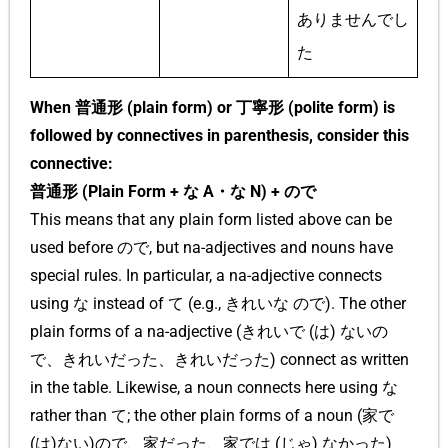
ありませんでし
た
When 普通形 (plain form) or 丁寧形 (polite form) is
followed by connectives in parenthesis, consider this
connective:
普通形 (Plain Form + な A・な N) + ので
This means that any plain form listed above can be
used before ので, but na-adjectives and nouns have
special rules. In particular, a na-adjective connects
using な instead of て (e.g., きれいな ので). The other
plain forms of a na-adjective (きれいで (は) ないの
で、きれいだった、きれいだった) connect as written
in the table. Likewise, a noun connects here using な
rather than て; the other plain forms of a noun (家で
(は)ない)ので、家だった、家では (じゃ) なかった)