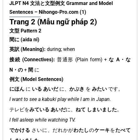
JLPT N4 文法と文型例文 Grammar and Model
Sentences – Nihongo-Pro.com (1)
Trang 2 (Mẫu ngữ pháp 2)
文型 Pattern 2
間に (aida ni)
英訳 (Meaning):
during; when
接続 (Connectives):
普通形 (Plain form) +
な A・な
N・の
+
間
に
例文 (Model Sentences)
にほん
に
いる あいだ
に、
かぶき
を
みたい
です。
I want to see a kabuki play while I am in Japan.
テレビを
みている あいだ
に、
ねて しまいました
。
I fell asleep while watching TV.
でかける
さいに、だれかが
わたし
の
ケーキ
を
たべて