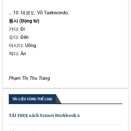
… 10. 태권도: Võ Taekwondo.
동사 (Động từ)
가다: Đi
오다: Đến
마시다: Uống
먹다: Ăn
Phạm Thị Thu Trang
TÀI LIỆU CÙNG THỂ LOẠI
TẢI FREE sách Yonsei Workbook 4