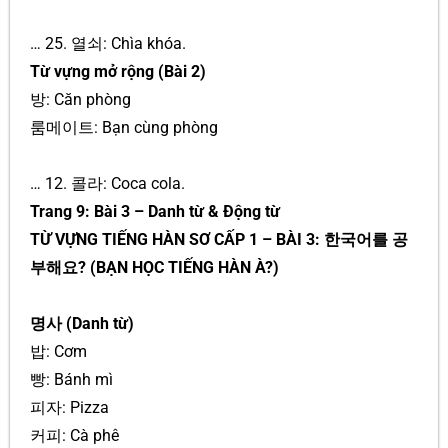
… 25. 열쇠: Chìa khóa.
Từ vựng mở rộng (Bài 2)
방: Căn phòng
룸메이트: Bạn cùng phòng
… 12. 콜라: Coca cola.
Trang 9: Bài 3 – Danh từ & Động từ
TỪ VỰNG TIẾNG HÀN SƠ CẤP 1 – BÀI 3: 한국어를 공
부해요? (BẠN HỌC TIẾNG HÀN À?)
명사 (Danh từ)
밥: Cơm
빵: Bánh mì
피자: Pizza
커피: Cà phê