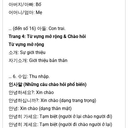
아버지/아빠: Bố
어머니/엄마: Mẹ
… (đến số 16) 아들: Con trai.
Trang 4: Từ vựng mở rộng & Chào hỏi
Từ vựng mở rộng
소개: Sự giới thiệu
자기소개: Giới thiệu bản thân
… 6. 수입: Thu nhập.
인사말 (Những câu chào hỏi phổ biến)
안녕하세요?: Xin chào
안녕하십니까?: Xin chào (dạng trang trọng)
안녕: Xin chào (dạng thân mật)
안녕히 가세요: Tạm biệt (người ở lại chào người đi)
안녕히 계세요: Tạm biệt (người đi chào người ở lại)