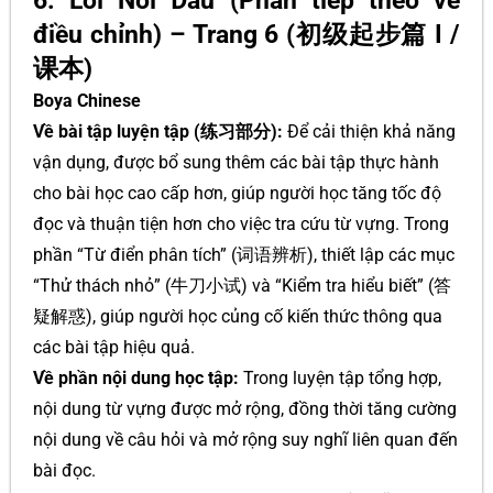
6. Lời Nói Đầu (Phần tiếp theo về
điều chỉnh) – Trang 6 (初级起步篇 I /
课本)
Boya Chinese
Về bài tập luyện tập (练习部分):
Để cải thiện khả năng
vận dụng, được bổ sung thêm các bài tập thực hành
cho bài học cao cấp hơn, giúp người học tăng tốc độ
đọc và thuận tiện hơn cho việc tra cứu từ vựng. Trong
phần “Từ điển phân tích” (词语辨析), thiết lập các mục
“Thử thách nhỏ” (牛刀小试) và “Kiểm tra hiểu biết” (答
疑解惑), giúp người học củng cố kiến thức thông qua
các bài tập hiệu quả.
Về phần nội dung học tập:
Trong luyện tập tổng hợp,
nội dung từ vựng được mở rộng, đồng thời tăng cường
nội dung về câu hỏi và mở rộng suy nghĩ liên quan đến
bài đọc.