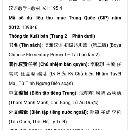
汉语教学—教材 IV. H195.4
Mã số dữ liệu thư mục Trung Quốc (CIP) năm
2012:
139846
Thông tin Xuất bản (Trang 2 – Phần dưới)
书名 (Tên sách):
博雅汉语·初级起步篇 I (第二版) (Boya
Chinese Elementary Primer I – Tái bản lần 2)
著作权责任者 (Chủ nhiệm bản quyền):
李晓琪 主编 任
雪梅 徐晶凝 编著 (Lý Hiểu Kỳ Chủ biên, Nhậm Tuyết
Mai, Từ Tinh Ngưng Biên soạn)
中文编辑 (Biên tập tiếng Trung):
沈萌萌 周鹏 吕幼药
(Thẩm Manh Manh, Chu Bằng, Lữ Ấu Dược)
外文编辑 (Biên tập tiếng nước ngoài):
孙颖 崔虎 李哲
(Tôn Oánh, Thôi Hổ, Lý Triết)