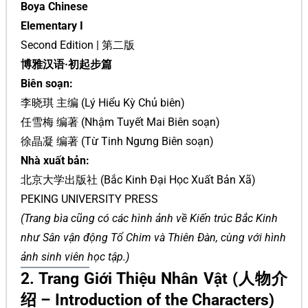
Boya Chinese
Elementary I
Second Edition | 第二版
博雅汉语·初起步篇
Biên soạn:
李晓琪 主编 (Lý Hiểu Kỳ Chủ biên)
任雪梅 编著 (Nhậm Tuyết Mai Biên soạn)
徐晶凝 编著 (Từ Tinh Ngưng Biên soạn)
Nhà xuất bản:
北京大学出版社 (Bắc Kinh Đại Học Xuất Bản Xã)
PEKING UNIVERSITY PRESS
(Trang bìa cũng có các hình ảnh về Kiến trúc Bắc Kinh
như Sân vận động Tổ Chim và Thiên Đàn, cùng với hình
ảnh sinh viên học tập.)
2. Trang Giới Thiệu Nhân Vật (人物介
绍 – Introduction of the Characters)