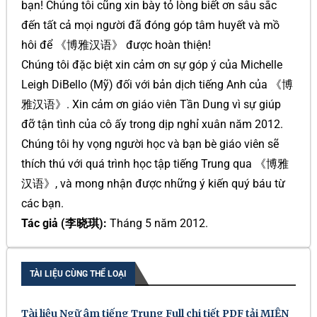
bạn! Chúng tôi cũng xin bày tỏ lòng biết ơn sâu sắc
đến tất cả mọi người đã đóng góp tâm huyết và mồ
hôi để 《博雅汉语》 được hoàn thiện!
Chúng tôi đặc biệt xin cảm ơn sự góp ý của Michelle
Leigh DiBello (Mỹ) đối với bản dịch tiếng Anh của 《博
雅汉语》. Xin cảm ơn giáo viên Tần Dung vì sự giúp
đỡ tận tình của cô ấy trong dịp nghỉ xuân năm 2012.
Chúng tôi hy vọng người học và bạn bè giáo viên sẽ
thích thú với quá trình học tập tiếng Trung qua 《博雅
汉语》, và mong nhận được những ý kiến quý báu từ
các bạn.
Tác giả (李晓琪):
Tháng 5 năm 2012.
TÀI LIỆU CÙNG THỂ LOẠI
Tài liệu Ngữ âm tiếng Trung Full chi tiết PDF tải MIỄN