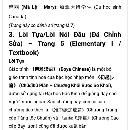
玛丽 (Mã Lệ – Mary):
加拿大留学生 (Du học sinh
Canada).
(Trang này có đánh số trang là
7
)
3. Lời Tựa/Lời Nói Đầu (Đã Chỉnh
Sửa) – Trang 5 (Elementary I /
Textbook)
Lời Tựa
Giáo trình
《博雅汉语》 (Boya Chinese)
là một bộ
giáo trình tinh hoa của bậc học nhập môn
《初起步
篇》 (Chūqǐbù Piān – Chương Khởi Bước Sơ Khai)
,
được sử dụng tại Đại học Bắc Kinh để giảng dạy cho
người nước ngoài. Sau chương này, còn có các
chương tiếp theo là 《准中级加速篇》(Chương Trung
cấp Tăng tốc Chuẩn) và 《高级飞翔篇》(Chương Cao
cấp Bay lượn) cũng đã được xuất bản.