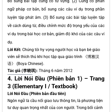
bổ sung bài tập củng cố từ vựng. (2) Củng cố phần
ngữ pháp cơ bản, bổ sung các câu ví dụ trong phần
luyện tập phát âm. (3) Bổ sung các bài tập luyện tập
về cách dùng từ, điều chỉnh mức độ trọng yếu của các
ví dụ trong bài học cơ bản, giảm độ khó của các câu ví
dụ.
Lời Kết:
Chúng tôi hy vọng người học và bạn bè giáo
viên sẽ thích thú khi học tập qua giáo trình 《博雅汉
语》 (Boya Chinese).
Tác giả (李晓琪):
Tháng 6 năm 2012
4. Lời Nói Đầu (Phiên bản 1) – Trang
3 (Elementary I / Textbook)
Lời Nói Đầu (Phiên bản đầu tiên)
Ngôn ngữ là cầu nối giao lưu thông tin, là phương tiện
tư duy quan trọng nhất của con người. Trong bối cảnh