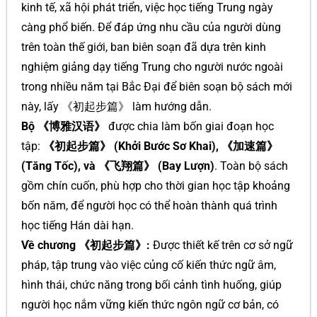
kinh tế, xã hội phát triển, việc học tiếng Trung ngày
càng phổ biến. Để đáp ứng nhu cầu của người dùng
trên toàn thế giới, ban biên soạn đã dựa trên kinh
nghiệm giảng dạy tiếng Trung cho người nước ngoài
trong nhiều năm tại Bắc Đại để biên soạn bộ sách mới
này, lấy 《初起步篇》 làm hướng dẫn.
Bộ 《博雅汉语》
được chia làm bốn giai đoạn học
tập:
《初起步篇》 (Khởi Bước Sơ Khai), 《加速篇》
(Tăng Tốc), và 《飞翔篇》 (Bay Lượn)
. Toàn bộ sách
gồm chín cuốn, phù hợp cho thời gian học tập khoảng
bốn năm, để người học có thể hoàn thành quá trình
học tiếng Hán dài hạn.
Về chương 《初起步篇》:
Được thiết kế trên cơ sở ngữ
pháp, tập trung vào việc củng cố kiến thức ngữ âm,
hình thái, chức năng trong bối cảnh tình huống, giúp
người học nắm vững kiến thức ngôn ngữ cơ bản, có