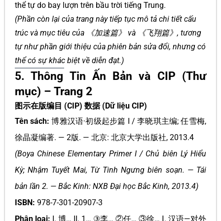
thể tự do bay lượn trên bầu trời tiếng Trung.
(Phần còn lại của trang này tiếp tục mô tả chi tiết cấu
trúc và mục tiêu của 《加速篇》 và 《飞翔篇》, tương
tự như phần giới thiệu của phiên bản sửa đổi, nhưng có
thể có sự khác biệt về diễn đạt.)
5. Thông Tin Ấn Bản và CIP (Thư
mục) – Trang 2
图示在版编目 (CIP) 数据 (Dữ liệu CIP)
Tên sách:
博雅汉语·初级起步篇 I / 李晓琪主编; 任雪梅,
徐晶凝编著. — 2版. — 北京: 北京大学出版社, 2013.4
(Boya Chinese Elementary Primer I / Chủ biên Lý Hiểu
Kỳ; Nhậm Tuyết Mai, Từ Tinh Ngưng biên soạn. — Tái
bản lần 2. — Bắc Kinh: NXB Đại học Bắc Kinh, 2013.4)
ISBN:
978-7-301-20907-3
Phân loại:
I. 博… II. 1… ③李… ②任… ③徐… Ⅰ. 汉语—对外