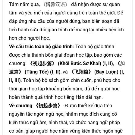
Tám năm qua, 《博雅汉语》 đã nhận được sự quan
tâm và yêu mến của người dùng trên toàn thế giới. Để
đáp ứng nhu cầu của người dùng, ban biên soạn đã
tiến hành sửa đổi giáo trình để mang lại nhiều tiện ích
hơn cho người học.
Về cấu trúc toàn bộ giáo trình:
Toàn bộ giáo trình
được chia thành bốn giai đoạn học tập, bao gồm các
chương:
《初起步篇》 (Khởi Bước Sơ Khai) (I, II)
,
《加
速篇》 (Tăng Tốc) (I, II)
, và
《飞翔篇》 (Bay Lượn) (I,
II, III)
. Toàn bộ bộ sách gồm chín cuốn, phù hợp cho
thời gian học tập khoảng bốn năm, đủ để người học
hoàn thành quá trình học tiếng Hán dài hạn.
Về chương 《初起步篇》:
Được thiết kế dựa trên
nguyên tắc ngôn ngữ học, nhằm mục đích củng cố
kiến thức ngữ âm, hình thái, và chức năng ngữ pháp
cơ bản, giúp người học nắm vững kiến thức ngôn ngữ