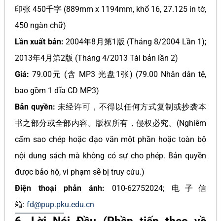
印张 450千字 (889mm x 1194mm, khổ 16, 27.125 in tờ,
450 ngàn chữ)
Lần xuất bản:
2004年8月第1版 (Tháng 8/2004 Lần 1);
2013年4月第2版 (Tháng 4/2013 Tái bản lần 2)
Giá:
79.00元 (含 MP3 光盘1张) (79.00 Nhân dân tệ,
bao gồm 1 đĩa CD MP3)
Bản quyền:
未经许可，不得以任何方式复制或抄袭本
书之部分或全部内容。版权所有，侵权必究。(Nghiêm
cấm sao chép hoặc đạo văn một phần hoặc toàn bộ
nội dung sách mà không có sự cho phép. Bản quyền
được bảo hộ, vi phạm sẽ bị truy cứu.)
Điện thoại phản ánh:
010-62752024; 电子信
箱:
fd@pup.pku.edu.cn