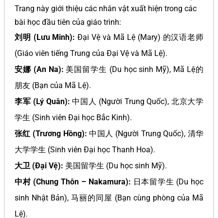
Trang này giới thiệu các nhân vật xuất hiện trong các
bài học đầu tiên của giáo trình:
刘明 (Lưu Minh):
Đại Vệ và Mã Lệ (Mary) 的汉语老师
(Giáo viên tiếng Trung của Đại Vệ và Mã Lệ).
安娜 (An Na):
美国留学生 (Du học sinh Mỹ), Mã Lệ的
朋友 (Bạn của Mã Lệ).
李军 (Lý Quân):
中国人 (Người Trung Quốc), 北京大学
学生 (Sinh viên Đại học Bắc Kinh).
张红 (Trương Hồng):
中国人 (Người Trung Quốc), 清华
大学学生 (Sinh viên Đại học Thanh Hoa).
大卫 (Đại Vệ):
美国留学生 (Du học sinh Mỹ).
中村 (Chung Thôn – Nakamura):
日本留学生 (Du học
sinh Nhật Bản), 马丽的同屋 (Bạn cùng phòng của Mã
Lệ).