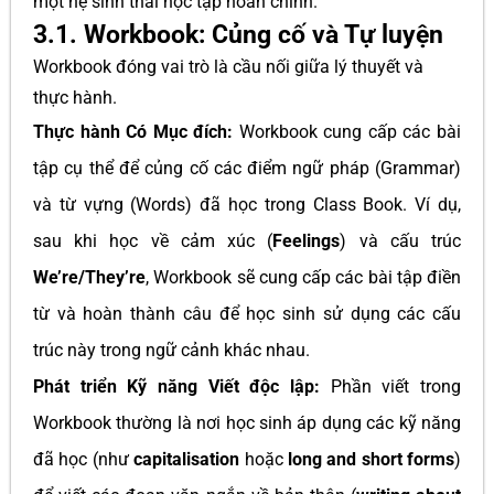
một hệ sinh thái học tập hoàn chỉnh.
3.1. Workbook: Củng cố và Tự luyện
Workbook đóng vai trò là cầu nối giữa lý thuyết và
thực hành.
Thực hành Có Mục đích:
Workbook cung cấp các bài
tập cụ thể để củng cố các điểm ngữ pháp (Grammar)
và từ vựng (Words) đã học trong Class Book. Ví dụ,
sau khi học về cảm xúc (
Feelings
) và cấu trúc
We’re/They’re
, Workbook sẽ cung cấp các bài tập điền
từ và hoàn thành câu để học sinh sử dụng các cấu
trúc này trong ngữ cảnh khác nhau.
Phát triển Kỹ năng Viết độc lập:
Phần viết trong
Workbook thường là nơi học sinh áp dụng các kỹ năng
đã học (như
capitalisation
hoặc
long and short forms
)