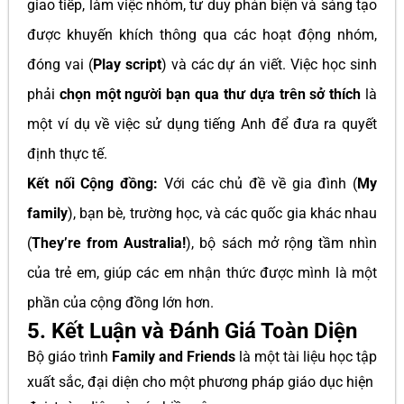
giao tiếp, làm việc nhóm, tư duy phản biện và sáng tạo
được khuyến khích thông qua các hoạt động nhóm,
đóng vai (
Play script
) và các dự án viết. Việc học sinh
phải
chọn một người bạn qua thư dựa trên sở thích
là
một ví dụ về việc sử dụng tiếng Anh để đưa ra quyết
định thực tế.
Kết nối Cộng đồng:
Với các chủ đề về gia đình (
My
family
), bạn bè, trường học, và các quốc gia khác nhau
(
They’re from Australia!
), bộ sách mở rộng tầm nhìn
của trẻ em, giúp các em nhận thức được mình là một
phần của cộng đồng lớn hơn.
5. Kết Luận và Đánh Giá Toàn Diện
Bộ giáo trình
Family and Friends
là một tài liệu học tập
xuất sắc, đại diện cho một phương pháp giáo dục hiện