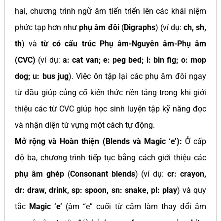
hai, chương trình ngữ âm tiến triển lên các khái niệm
phức tạp hơn như
phụ âm đôi
(
Digraphs
) (ví dụ:
ch, sh,
th
) và
từ có cấu trúc Phụ âm-Nguyên âm-Phụ âm
(CVC)
(ví dụ:
a: cat van; e: peg bed; i: bin fig; o: mop
dog; u: bus jug
). Việc ôn tập lại các phụ âm đôi ngay
từ đầu giúp củng cố kiến thức nền tảng trong khi giới
thiệu các từ CVC giúp học sinh luyện tập kỹ năng đọc
và nhận diện từ vựng một cách tự động.
Mở rộng và Hoàn thiện (Blends và Magic ‘e’):
Ở cấp
độ ba, chương trình tiếp tục bằng cách giới thiệu các
phụ âm ghép
(
Consonant blends
) (ví dụ:
cr: crayon,
dr: draw, drink, sp: spoon, sn: snake, pl: play
) và quy
tắc
Magic ‘e’
(âm “e” cuối từ câm làm thay đổi âm