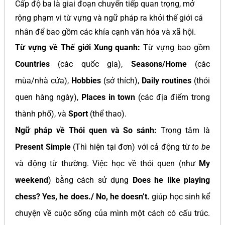
Cấp độ ba là giai đoạn chuyển tiếp quan trọng, mở
rộng phạm vi từ vựng và ngữ pháp ra khỏi thế giới cá
nhân để bao gồm các khía cạnh văn hóa và xã hội.
Từ vựng về Thế giới Xung quanh:
Từ vựng bao gồm
Countries
(các quốc gia),
Seasons/Home
(các
mùa/nhà cửa),
Hobbies
(sở thích),
Daily routines
(thói
quen hàng ngày),
Places in town
(các địa điểm trong
thành phố), và
Sport
(thể thao).
Ngữ pháp về Thói quen và So sánh:
Trọng tâm là
Present Simple
(Thì hiện tại đơn) với cả động từ
to be
và động từ thường. Việc học về thói quen (như
My
weekend
) bằng cách sử dụng
Does he like playing
chess? Yes, he does./ No, he doesn’t.
giúp học sinh kể
chuyện về cuộc sống của mình một cách có cấu trúc.