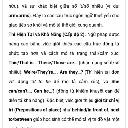
hữu), và sự khác biệt giữa số ít/số nhiều (ví dụ:
arm/arms
). Đây là các cấu trúc ngôn ngữ thiết yếu cho
giao tiếp sơ khởi và mô tả thế giới xung quanh.
Thì Hiện Tại và Khả Năng (Cấp độ 2):
Ngữ pháp được
nâng cao bằng việc giới thiệu các cấu trúc động từ
phức tạp hơn và cách mô tả trạng thái/cảm xúc:
This/That is… These/Those are…
(nhận dạng số ít/số
nhiều),
We’re/They’re…. Are they…?
(Thì hiện tại đơn
với động từ
to be
để mô tả cảm xúc), và
She
can/can’t…. Can he…?
(động từ khiếm khuyết
can
để
diễn tả khả năng). Đặc biệt, việc giới thiệu
giới từ chỉ vị
trí (Prepositions of place)
như
behind/in front of, next
to/between
giúp học sinh có thể mô tả vị trí đồ vật một