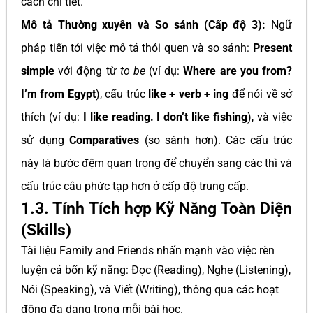
cách chi tiết.
Mô tả Thường xuyên và So sánh (Cấp độ 3):
Ngữ
pháp tiến tới việc mô tả thói quen và so sánh:
Present
simple
với động từ
to be
(ví dụ:
Where are you from?
I’m from Egypt
), cấu trúc
like + verb + ing
để nói về sở
thích (ví dụ:
I like reading. I don’t like fishing
), và việc
sử dụng
Comparatives
(so sánh hơn). Các cấu trúc
này là bước đệm quan trọng để chuyển sang các thì và
cấu trúc câu phức tạp hơn ở cấp độ trung cấp.
1.3. Tính Tích hợp Kỹ Năng Toàn Diện
(Skills)
Tài liệu Family and Friends nhấn mạnh vào việc rèn
luyện cả bốn kỹ năng: Đọc (Reading), Nghe (Listening),
Nói (Speaking), và Viết (Writing), thông qua các hoạt
động đa dạng trong mỗi bài học.