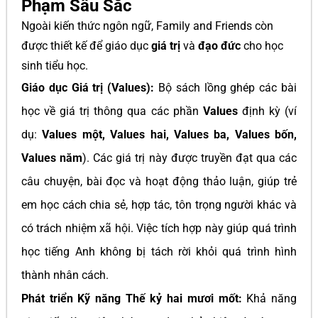
Phạm Sâu Sắc
Ngoài kiến thức ngôn ngữ, Family and Friends còn
được thiết kế để giáo dục
giá trị
và
đạo đức
cho học
sinh tiểu học.
Giáo dục Giá trị (Values):
Bộ sách lồng ghép các bài
học về giá trị thông qua các phần
Values
định kỳ (ví
dụ:
Values một, Values hai, Values ba, Values bốn,
Values năm
). Các giá trị này được truyền đạt qua các
câu chuyện, bài đọc và hoạt động thảo luận, giúp trẻ
em học cách chia sẻ, hợp tác, tôn trọng người khác và
có trách nhiệm xã hội. Việc tích hợp này giúp quá trình
học tiếng Anh không bị tách rời khỏi quá trình hình
thành nhân cách.
Phát triển Kỹ năng Thế kỷ hai mươi mốt:
Khả năng