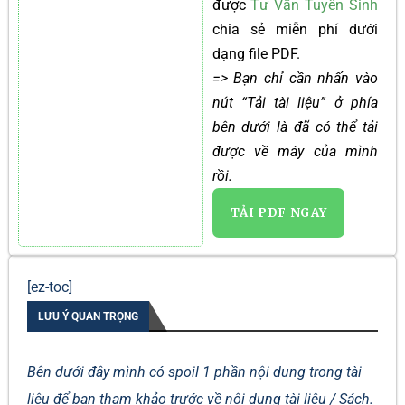
được
Tư Vấn Tuyển Sinh
chia sẻ miễn phí dưới
dạng file PDF.
=> Bạn chỉ cần nhấn vào
nút “Tải tài liệu” ở phía
bên dưới là đã có thể tải
được về máy của mình
rồi.
TẢI PDF NGAY
[ez-toc]
LƯU Ý QUAN TRỌNG
Bên dưới đây mình có spoil 1 phần nội dung trong tài
liệu để bạn tham khảo trước về nội dung tài liệu / Sách.