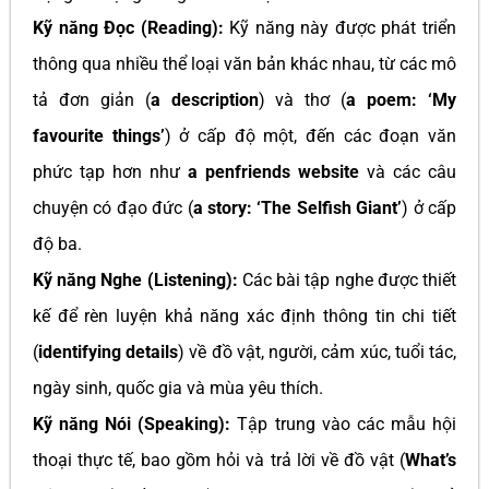
Kỹ năng Đọc (Reading):
Kỹ năng này được phát triển
thông qua nhiều thể loại văn bản khác nhau, từ các mô
tả đơn giản (
a description
) và thơ (
a poem: ‘My
favourite things’
) ở cấp độ một, đến các đoạn văn
phức tạp hơn như
a penfriends website
và các câu
chuyện có đạo đức (
a story: ‘The Selfish Giant’
) ở cấp
độ ba.
Kỹ năng Nghe (Listening):
Các bài tập nghe được thiết
kế để rèn luyện khả năng xác định thông tin chi tiết
(
identifying details
) về đồ vật, người, cảm xúc, tuổi tác,
ngày sinh, quốc gia và mùa yêu thích.
Kỹ năng Nói (Speaking):
Tập trung vào các mẫu hội
thoại thực tế, bao gồm hỏi và trả lời về đồ vật (
What’s