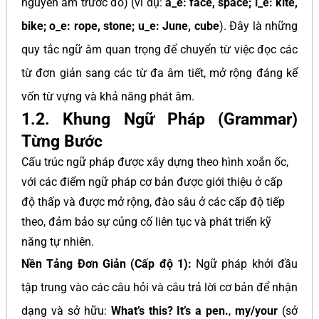
nguyên âm trước đó) (ví dụ:
a_e: face, space; i_e: kite,
bike; o_e: rope, stone; u_e: June, cube
). Đây là những
quy tắc ngữ âm quan trọng để chuyển từ việc đọc các
từ đơn giản sang các từ đa âm tiết, mở rộng đáng kể
vốn từ vựng và khả năng phát âm.
1.2. Khung Ngữ Pháp (Grammar)
Từng Bước
Cấu trúc ngữ pháp được xây dựng theo hình xoắn ốc,
với các điểm ngữ pháp cơ bản được giới thiệu ở cấp
độ thấp và được mở rộng, đào sâu ở các cấp độ tiếp
theo, đảm bảo sự củng cố liên tục và phát triển kỹ
năng tự nhiên.
Nền Tảng Đơn Giản (Cấp độ 1):
Ngữ pháp khởi đầu
tập trung vào các câu hỏi và câu trả lời cơ bản để nhận
dạng và sở hữu:
What’s this? It’s a pen.
,
my/your
(sở