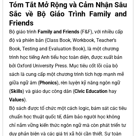
Tóm Tắt Mở Rộng và Cảm Nhận Sâu
Sắc về Bộ Giáo Trình Family and
Friends
Bộ giáo trình
Family and Friends
(F&F), với nhiều cấp
độ và phiên bản (Class Book, Workbook, Teacher’s
Book, Testing and Evaluation Book), là một chương
trình học tiếng Anh tiểu học toàn diện, được xuất bản
bởi Oxford University Press. Mục tiêu cốt lõi của bộ
sách là cung cấp một chương trình tích hợp mạnh mẽ
giữa ngữ âm (
Phonics
), rèn luyện kỹ năng ngôn ngữ
(
Skills
) và giáo dục công dân (
Civic Education
hay
Values
).
Bộ sách được tổ chức một cách logic, bám sát các tiêu
chuẩn học thuật quốc tế, đảm bảo người học không
chỉ nắm vững kiến thức ngôn ngữ mà còn phát triển tư
duy phản biện và các giá trị xã hội cần thiết. Sự toàn