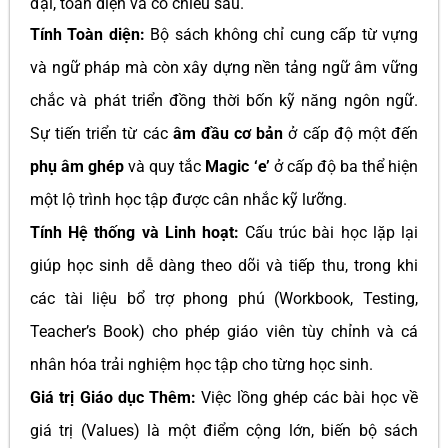
đại, toàn diện và có chiều sâu.
Tính Toàn diện:
Bộ sách không chỉ cung cấp từ vựng
và ngữ pháp mà còn xây dựng nền tảng ngữ âm vững
chắc và phát triển đồng thời bốn kỹ năng ngôn ngữ.
Sự tiến triển từ các
âm đầu cơ bản
ở cấp độ một đến
phụ âm ghép
và quy tắc
Magic ‘e’
ở cấp độ ba thể hiện
một lộ trình học tập được cân nhắc kỹ lưỡng.
Tính Hệ thống và Linh hoạt:
Cấu trúc bài học lặp lại
giúp học sinh dễ dàng theo dõi và tiếp thu, trong khi
các tài liệu bổ trợ phong phú (Workbook, Testing,
Teacher’s Book) cho phép giáo viên tùy chỉnh và cá
nhân hóa trải nghiệm học tập cho từng học sinh.
Giá trị Giáo dục Thêm:
Việc lồng ghép các bài học về
giá trị (Values) là một điểm cộng lớn, biến bộ sách