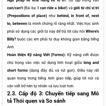
Ngữ pháp về Khả năng và Vị trí:
Sự tập trung vào
can/can’t
(Bài ba:
I can ride a bike!
) và
giới từ chỉ vị trí
(Prepositions of place)
như
behind, in front of, next
to, between
là minh chứng rõ ràng nhất. Việc học sinh
phải sử dụng các giới từ này để trả lời câu hỏi
Where’s
Billy?
buộc các em phải tư duy không gian bằng tiếng
Anh.
Hoàn thiện Kỹ năng Viết (Forms):
Kỹ năng viết được
chú trọng vào việc sử dụng linh hoạt giữa
long and
short forms
(dạng đầy đủ và rút gọn). Điều này rất
quan trọng trong tiếng Anh giao tiếp, giúp lời nói và
văn viết trở nên tự nhiên và lưu loát hơn.
2.3. Cấp độ 3: Chuyển tiếp sang Mô
tả Thói quen và So sánh