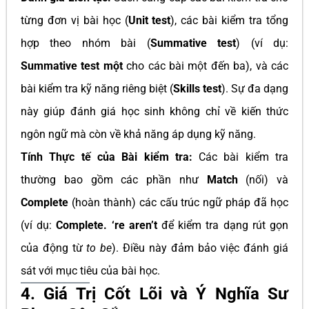
từng đơn vị bài học (
Unit test
), các bài kiểm tra tổng
hợp theo nhóm bài (
Summative test
) (ví dụ:
Summative test một
cho các bài một đến ba), và các
bài kiểm tra kỹ năng riêng biệt (
Skills test
). Sự đa dạng
này giúp đánh giá học sinh không chỉ về kiến thức
ngôn ngữ mà còn về khả năng áp dụng kỹ năng.
Tính Thực tế của Bài kiểm tra:
Các bài kiểm tra
thường bao gồm các phần như
Match
(nối) và
Complete
(hoàn thành) các cấu trúc ngữ pháp đã học
(ví dụ:
Complete. ‘re aren’t
để kiểm tra dạng rút gọn
của động từ
to be
). Điều này đảm bảo việc đánh giá
sát với mục tiêu của bài học.
4. Giá Trị Cốt Lõi và Ý Nghĩa Sư