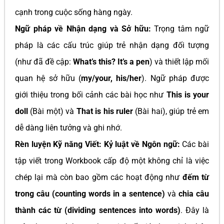
cạnh trong cuộc sống hàng ngày.
Ngữ pháp về Nhận dạng và Sở hữu:
Trọng tâm ngữ
pháp là các cấu trúc giúp trẻ nhận dạng đối tượng
(như đã đề cập:
What’s this? It’s a pen
) và thiết lập mối
quan hệ sở hữu (
my/your, his/her
). Ngữ pháp được
giới thiệu trong bối cảnh các bài học như
This is your
doll
(Bài một) và
That is his ruler
(Bài hai), giúp trẻ em
dễ dàng liên tưởng và ghi nhớ.
Rèn luyện Kỹ năng Viết: Kỷ luật về Ngôn ngữ:
Các bài
tập viết trong Workbook cấp độ một không chỉ là việc
chép lại mà còn bao gồm các hoạt động như
đếm từ
trong câu (counting words in a sentence)
và
chia câu
thành các từ (dividing sentences into words)
. Đây là