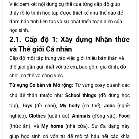
Việc xem xét nội dung cụ thể của từng cấp độ giúp
thấy rõ lộ trình học tập được thiết kế như thế nào để
đảm bảo tính liên tục và sự phát triển toàn diện của
học sinh.
2.1. Cấp độ 1: Xây dựng Nhận thức
và Thế giới Cá nhân
Cấp độ một tập trung vào việc giới thiệu bản thân và
thế giới gần gũi nhất với trẻ em, bao gồm gia đình, đồ
chơi, cơ thể và công việc.
Từ vựng Cơ bản và Mở rộng:
Từ vựng xoay quanh các
chủ đề thân thuộc như
School things
(đồ dùng học
tập),
Toys
(đồ chơi),
My body
(cơ thể),
Jobs
(nghề
nghiệp),
Clothes
(quần áo),
Animals
(động vật),
Food
(thức ăn), và
My home
(nhà cửa). Sự đa dạng này
giúp học sinh có vốn từ để mô tả hầu hết các khía