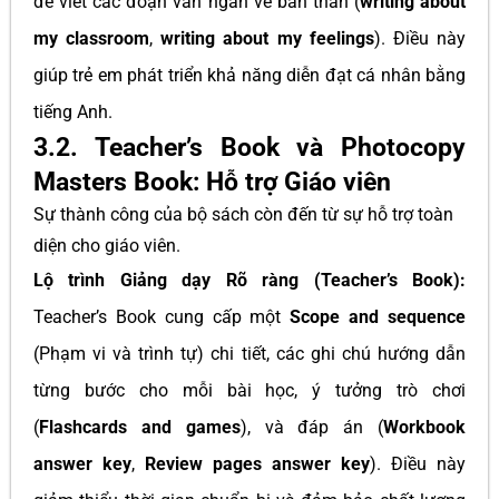
để viết các đoạn văn ngắn về bản thân (
writing about
my classroom
,
writing about my feelings
). Điều này
giúp trẻ em phát triển khả năng diễn đạt cá nhân bằng
tiếng Anh.
3.2. Teacher’s Book và Photocopy
Masters Book: Hỗ trợ Giáo viên
Sự thành công của bộ sách còn đến từ sự hỗ trợ toàn
diện cho giáo viên.
Lộ trình Giảng dạy Rõ ràng (Teacher’s Book):
Teacher’s Book cung cấp một
Scope and sequence
(Phạm vi và trình tự) chi tiết, các ghi chú hướng dẫn
từng bước cho mỗi bài học, ý tưởng trò chơi
(
Flashcards and games
), và đáp án (
Workbook
answer key
,
Review pages answer key
). Điều này