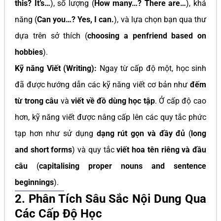
this? It’s…
), số lượng (
How many…? There are…
), khả
năng (
Can you…? Yes, I can.
), và lựa chọn bạn qua thư
dựa trên sở thích (
choosing a penfriend based on
hobbies
).
Kỹ năng Viết (Writing):
Ngay từ cấp độ một, học sinh
đã được hướng dẫn các kỹ năng viết cơ bản như
đếm
từ trong câu
và
viết về đồ dùng học tập
. Ở cấp độ cao
hơn, kỹ năng viết được nâng cấp lên các quy tắc phức
tạp hơn như sử dụng
dạng rút gọn và đầy đủ
(
long
and short forms
) và quy tắc
viết hoa tên riêng và đầu
câu
(
capitalising proper nouns and sentence
beginnings
).
2. Phân Tích Sâu Sắc Nội Dung Qua
Các Cấp Độ Học