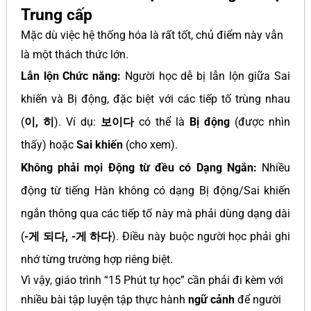
Trung cấp
Mặc dù việc hệ thống hóa là rất tốt, chủ điểm này vẫn
là một thách thức lớn.
Lẫn lộn Chức năng:
Người học dễ bị lẫn lộn giữa Sai
khiến và Bị động, đặc biệt với các tiếp tố trùng nhau
(
이, 히
). Ví dụ:
보이다
có thể là
Bị động
(được nhìn
thấy) hoặc
Sai khiến
(cho xem).
Không phải mọi Động từ đều có Dạng Ngắn:
Nhiều
động từ tiếng Hàn không có dạng Bị động/Sai khiến
ngắn thông qua các tiếp tố này mà phải dùng dạng dài
(
-게 되다, -게 하다
). Điều này buộc người học phải ghi
nhớ từng trường hợp riêng biệt.
Vì vậy, giáo trình “15 Phút tự học” cần phải đi kèm với
nhiều bài tập luyện tập thực hành
ngữ cảnh
để người