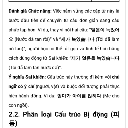
Đánh giá Chức năng:
Việc nắm vững các cặp từ này là
bước đầu tiên để chuyển từ câu đơn giản sang câu
phức tạp hơn. Ví dụ, thay vì nói hai câu: “
얼음이 녹았어
요
(Nước đá tan rồi)” và “
제가 녹였습니다
(Tôi đã làm
nó tan)”, người học có thể rút gọn và tinh tế hơn bằng
cách dùng động từ Sai khiến: “
제가 얼음을 녹였습니다
(Tôi đã làm tan nước đá)”.
Ý nghĩa Sai khiến:
Cấu trúc này thường đi kèm với
chủ
ngữ có ý chí
(người, vật) và buộc đối tượng phải thực
hiện hành động. Ví dụ:
엄마가 아이를 앉히다
(Mẹ cho
con ngồi).
2.2. Phân loại Cấu trúc Bị động (피
동)