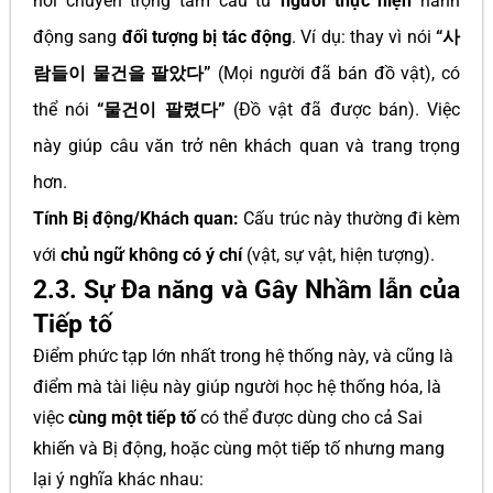
nói chuyển trọng tâm câu từ
người thực hiện
hành
động sang
đối tượng bị tác động
. Ví dụ: thay vì nói
“사
람들이 물건을 팔았다”
(Mọi người đã bán đồ vật), có
thể nói
“물건이 팔렸다”
(Đồ vật đã được bán). Việc
này giúp câu văn trở nên khách quan và trang trọng
hơn.
Tính Bị động/Khách quan:
Cấu trúc này thường đi kèm
với
chủ ngữ không có ý chí
(vật, sự vật, hiện tượng).
2.3. Sự Đa năng và Gây Nhầm lẫn của
Tiếp tố
Điểm phức tạp lớn nhất trong hệ thống này, và cũng là
điểm mà tài liệu này giúp người học hệ thống hóa, là
việc
cùng một tiếp tố
có thể được dùng cho cả Sai
khiến và Bị động, hoặc cùng một tiếp tố nhưng mang
lại ý nghĩa khác nhau: