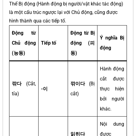
Thể Bị động (Hành động bị người/vật khác tác động)
là một cấu trúc ngược lại với Chủ động, cũng được
hình thành qua các tiếp tố.
Động từ
Động từ Bị
Ý nghĩa Bị
Chủ động
Tiếp tố
động (피
động
(능동)
동)
Hành động
cắt được
깎다
(Cắt,
깎이다
(Bị
-이
thực hiện
tỉa)
cắt)
bởi người
khác.
Nội dung
읽히다
được