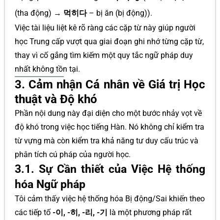
(tha động) →
먹히다
– bị ăn (bị động)).
Việc tài liệu liệt kê rõ ràng các cặp từ này giúp người
học Trung cấp vượt qua giai đoạn ghi nhớ từng cặp từ,
thay vì cố gắng tìm kiếm một quy tắc ngữ pháp duy
nhất không tồn tại.
3. Cảm nhận Cá nhân về Giá trị Học
thuật và Độ khó
Phần nội dung này đại diện cho một bước nhảy vọt về
độ khó trong việc học tiếng Hàn. Nó không chỉ kiểm tra
từ vựng mà còn kiểm tra khả năng tư duy cấu trúc và
phân tích cú pháp của người học.
3.1. Sự Cần thiết của Việc Hệ thống
hóa Ngữ pháp
Tôi cảm thấy việc hệ thống hóa Bị động/Sai khiến theo
các tiếp tố
-이, -히, -리, -기
là một phương pháp rất