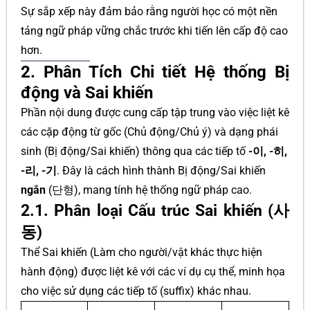
Sự sắp xếp này đảm bảo rằng người học có một nền
tảng ngữ pháp vững chắc trước khi tiến lên cấp độ cao
hơn.
2. Phân Tích Chi tiết Hệ thống Bị
động và Sai khiến
Phần nội dung được cung cấp tập trung vào việc liệt kê
các cặp động từ gốc (Chủ động/Chủ ý) và dạng phái
sinh (Bị động/Sai khiến) thông qua các tiếp tố
-이, -히,
-리, -기
. Đây là cách hình thành Bị động/Sai khiến
ngắn
(단형), mang tính hệ thống ngữ pháp cao.
2.1. Phân loại Cấu trúc Sai khiến (사
동)
Thể Sai khiến (Làm cho người/vật khác thực hiện
hành động) được liệt kê với các ví dụ cụ thể, minh họa
cho việc sử dụng các tiếp tố (suffix) khác nhau.