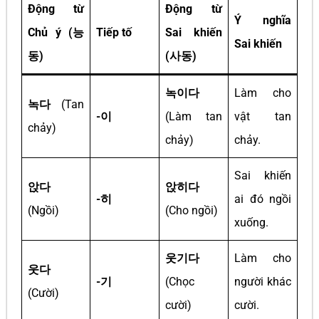
Động từ
Động từ
Ý nghĩa
Chủ ý (능
Tiếp tố
Sai khiến
Sai khiến
동)
(사동)
녹이다
Làm cho
녹다
(Tan
-이
(Làm tan
vật tan
chảy)
chảy)
chảy.
Sai khiến
앉다
앉히다
-히
ai đó ngồi
(Ngồi)
(Cho ngồi)
xuống.
웃기다
Làm cho
웃다
-기
(Chọc
người khác
(Cười)
cười)
cười.