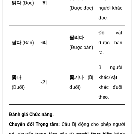
읽다
(Đọc)
-히
(Được đọc)
người khác
đọc.
Đồ vật
팔리다
팔다
(Bán)
-리
được bán
(Được bán)
ra.
Bị người
쫓다
쫓기다
(Bị
khác/vật
-기
(Đuổi)
đuổi)
khác đuổi
theo.
Đánh giá Chức năng:
Chuyển đổi Trọng tâm:
Câu Bị động cho phép người