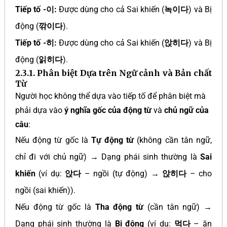
Tiếp tố -이:
Được dùng cho cả Sai khiến (
녹이다
) và Bị
động (
깎이다
).
Tiếp tố -히:
Được dùng cho cả Sai khiến (
앉히다
) và Bị
động (
읽히다
).
2.3.1. Phân biệt Dựa trên Ngữ cảnh và Bản chất
Từ
Người học không thể dựa vào tiếp tố để phân biệt mà
phải dựa vào
ý nghĩa gốc của động từ
và
chủ ngữ của
câu
:
Nếu động từ gốc là
Tự động từ
(không cần tân ngữ,
chỉ đi với chủ ngữ) → Dạng phái sinh thường là
Sai
khiến
(ví dụ:
앉다
– ngồi (tự động) →
앉히다
– cho
ngồi (sai khiến)).
Nếu động từ gốc là
Tha động từ
(cần tân ngữ) →
Dạng phái sinh thường là
Bị động
(ví dụ:
먹다
– ăn