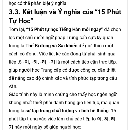
học có thể phân biệt ý nghĩa.
3.3. Kết luận và Ý nghĩa của “15 Phút
Tự Học”
Tóm lại,
“15 Phút tự học Tiếng Hàn mỗi ngày”
đã chọn
lọc một chủ điểm ngữ pháp Trung cấp cực kỳ quan
trọng là
Thể Bị động và Sai khiến
để giới thiệu một
cách cô đọng. Việc liệt kê các động từ phái sinh qua
tiếp tố
-이, -히, -리, -기
là một cách tiếp cận trực tiếp,
giúp người học Trung cấp có được công cụ cần thiết
để nâng cao độ chính xác và tính phức tạp trong câu
văn.
Giáo trình này là minh chứng cho thấy học ngôn ngữ
không nhất thiết phải dành hàng giờ liên tục, mà quan
trọng là
sự tập trung chất lượng
và
tính hệ thống
. 15
phút tập trung vào việc làm chủ các tiếp tố
이, 히, 리,
기
này mỗi ngày sẽ giúp người học: