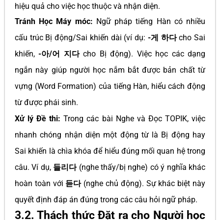
hiệu quả cho việc học thuộc và nhận diện.
Tránh Học Máy móc:
Ngữ pháp tiếng Hàn có nhiều
cấu trúc Bị động/Sai khiến dài (ví dụ:
-게 하다
cho Sai
khiến,
-아/어 지다
cho Bị động). Việc học các dạng
ngắn này giúp người học nắm bắt được bản chất từ
vựng (Word Formation) của tiếng Hàn, hiểu cách động
từ được phái sinh.
Xử lý Đề thi:
Trong các bài Nghe và Đọc TOPIK, việc
nhanh chóng nhận diện một động từ là Bị động hay
Sai khiến là chìa khóa để hiểu đúng mối quan hệ trong
câu. Ví dụ,
들리다
(nghe thấy/bị nghe) có ý nghĩa khác
hoàn toàn với
듣다
(nghe chủ động). Sự khác biệt này
quyết định đáp án đúng trong các câu hỏi ngữ pháp.
3.2. Thách thức Đặt ra cho Người học