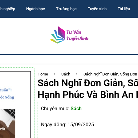
h nghiệp
Ngành học
Trường học
Tuyển sinh
Tài liệu
Home
Sách
Sách Nghĩ Đơn Giản, Sống Đơn
Sách Nghĩ Đơn Giản, S
Hạnh Phúc Và Bình An 
Chuyên mục:
Sách
Ngày đăng:
15/09/2025