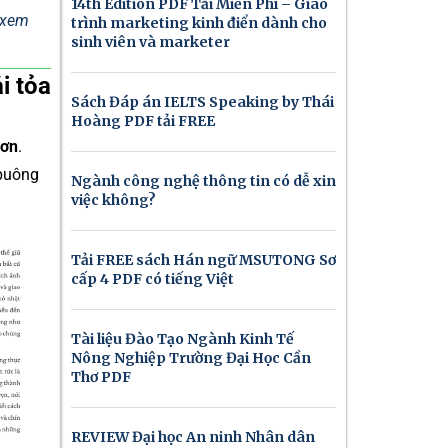
14th Edition PDF Tải Miễn Phí – Giáo
ể xem
trình marketing kinh điển dành cho
sinh viên và marketer
i tỏa
Sách Đáp án IELTS Speaking by Thái
Hoàng PDF tải FREE
đơn
.
 buông
Ngành công nghệ thông tin có dễ xin
việc không?
Tải FREE sách Hán ngữ MSUTONG Sơ
cấp 4 PDF có tiếng Việt
Tài liệu Đào Tạo Ngành Kinh Tế
Nông Nghiệp Trường Đại Học Cần
Thơ PDF
REVIEW Đại học An ninh Nhân dân