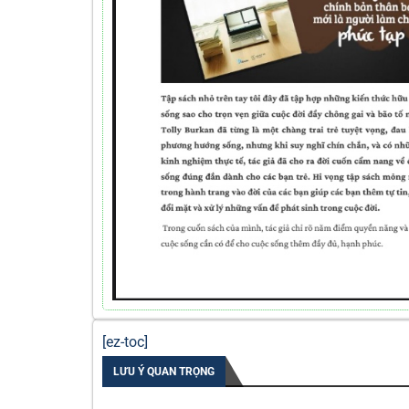
[ez-toc]
LƯU Ý QUAN TRỌNG