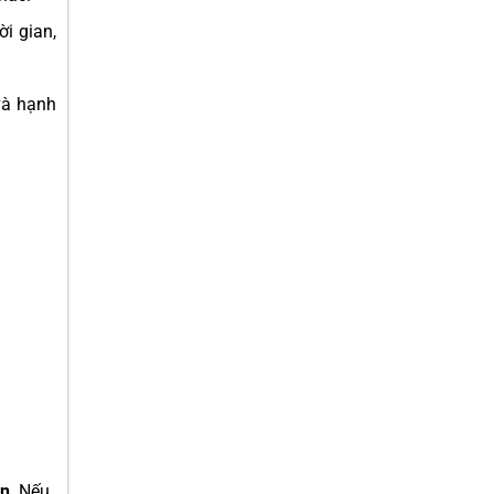
ời gian,
và hạnh
ên
. Nếu