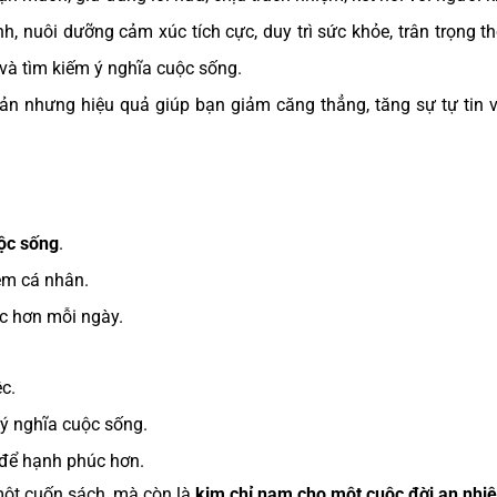
h, nuôi dưỡng cảm xúc tích cực, duy trì sức khỏe, trân trọng th
 và tìm kiếm ý nghĩa cuộc sống.
n nhưng hiệu quả giúp bạn giảm căng thẳng, tăng sự tự tin 
uộc sống
.
iệm cá nhân.
c hơn mỗi ngày.
c.
 ý nghĩa cuộc sống.
 để hạnh phúc hơn.
một cuốn sách, mà còn là
kim chỉ nam cho một cuộc đời an nhi