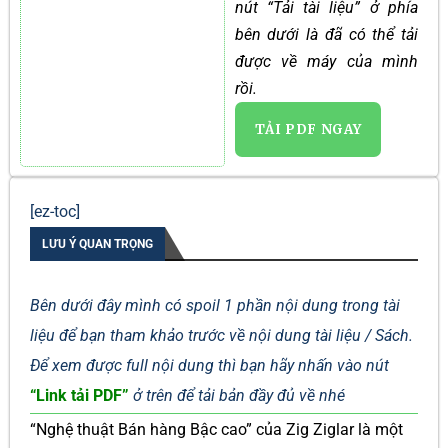
nút “Tải tài liệu” ở phía
bên dưới là đã có thể tải
được về máy của mình
rồi.
TẢI PDF NGAY
[ez-toc]
LƯU Ý QUAN TRỌNG
Bên dưới đây mình có spoil 1 phần nội dung trong tài
liệu để bạn tham khảo trước về nội dung tài liệu / Sách.
Để xem được full nội dung thì bạn hãy nhấn vào nút
“Link tải PDF”
ở trên để tải bản đầy đủ về nhé
“Nghệ thuật Bán hàng Bậc cao” của Zig Ziglar là một