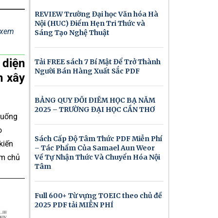
REVIEW Trường Đại học Văn hóa Hà
Nội (HUC) Điểm Hẹn Tri Thức và
ể xem
Sáng Tạo Nghệ Thuật
 diện
Tải FREE sách 7 Bí Mật Để Trở Thành
Người Bán Hàng Xuất Sắc PDF
n xây
BẢNG QUY ĐỔI ĐIỂM HỌC BẠ NĂM
2025 – TRƯỜNG ĐẠI HỌC CẦN THƠ
n uống
o
Sách Cấp Độ Tâm Thức PDF Miễn Phí
kiến
– Tác Phẩm Của Samael Aun Weor
àm chủ
Về Tự Nhận Thức Và Chuyển Hóa Nội
Tâm
Full 600+ Từ vựng TOEIC theo chủ đề
2025 PDF tải MIỄN PHÍ