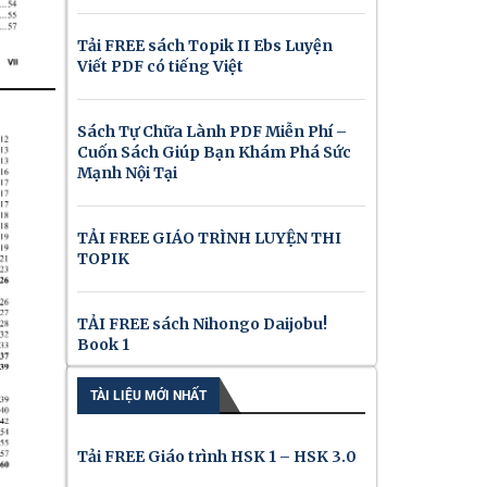
Tải FREE sách Topik II Ebs Luyện
Viết PDF có tiếng Việt
Sách Tự Chữa Lành PDF Miễn Phí –
Cuốn Sách Giúp Bạn Khám Phá Sức
Mạnh Nội Tại
TẢI FREE GIÁO TRÌNH LUYỆN THI
TOPIK
TẢI FREE sách Nihongo Daijobu!
Book 1
TÀI LIỆU MỚI NHẤT
Tải FREE Giáo trình HSK 1 – HSK 3.0