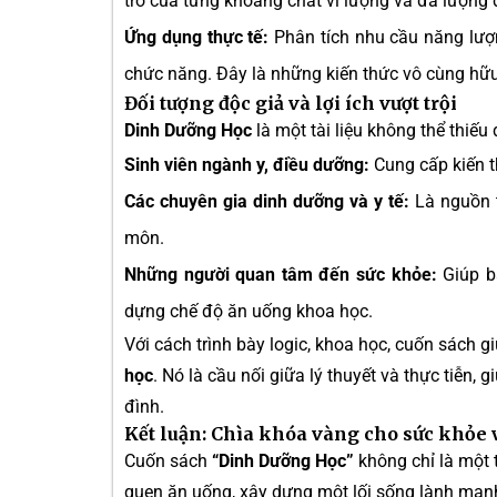
trò của từng khoáng chất vi lượng và đa lượng đ
Ứng dụng thực tế:
Phân tích nhu cầu năng lượng
chức năng. Đây là những kiến thức vô cùng hữu
Đối tượng độc giả và lợi ích vượt trội
Dinh Dưỡng Học
là một tài liệu không thể thiếu 
Sinh viên ngành y, điều dưỡng:
Cung cấp kiến t
Các chuyên gia dinh dưỡng và y tế:
Là nguồn t
môn.
Những người quan tâm đến sức khỏe:
Giúp bạ
dựng chế độ ăn uống khoa học.
Với cách trình bày logic, khoa học, cuốn sách
học
. Nó là cầu nối giữa lý thuyết và thực tiễn,
đình.
Kết luận: Chìa khóa vàng cho sức khỏe 
Cuốn sách
“Dinh Dưỡng Học”
không chỉ là một t
quen ăn uống, xây dựng một lối sống lành mạnh