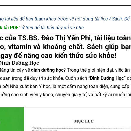
g tài liệu để bạn tham khảo trước về nội dung tài liệu / Sách. Đ
k tải PDF”
ở trên để tải bản đầy đủ về nhé
c
của TS.BS. Đào Thị Yến Phi, tài liệu toàn
o, vitamin và khoáng chất. Sách giúp bạ
ngay để nâng cao kiến thức sức khỏe!
 Dinh Dưỡng Học
đáng tin cậy về
dinh dưỡng học
? Trong thế giới hiện đại, việc ă
 quan trọng để duy trì sức khỏe. Cuốn sách
“Dinh Dưỡng Học”
d
n bởi Nhà xuất bản Y học, là một cẩm nang toàn diện, cung cấp 
tưởng cho sinh viên y khoa, chuyên gia y tế, và bất kỳ ai muốn l