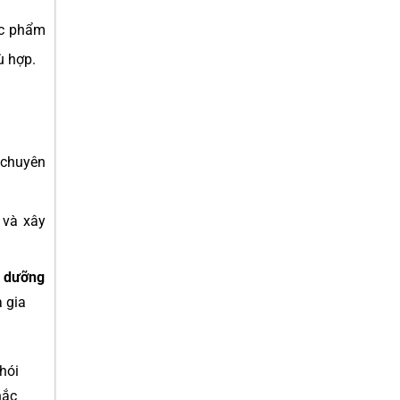
ực phẩm
ù hợp.
 chuyên
 và xây
h dưỡng
à gia
hói
hắc