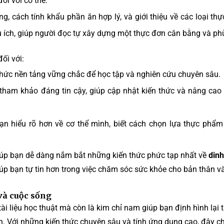
ối với cơ thể.
, cách tính khẩu phần ăn hợp lý, và giới thiệu về các loại th
 ích, giúp người đọc tự xây dựng một thực đơn cân bằng và ph
đối với:
hức nền tảng vững chắc để học tập và nghiên cứu chuyên sâu.
ham khảo đáng tin cậy, giúp cập nhật kiến thức và nâng cao
n hiểu rõ hơn về cơ thể mình, biết cách chọn lựa thực phẩm
 giúp bạn dễ dàng nắm bắt những kiến thức phức tạp nhất về
din
 giúp bạn tự tin hơn trong việc chăm sóc sức khỏe cho bản thân v
và cuộc sống
ài liệu học thuật mà còn là kim chỉ nam giúp bạn định hình lại t
. Với những kiến thức chuyên sâu và tính ứng dụng cao, đây c