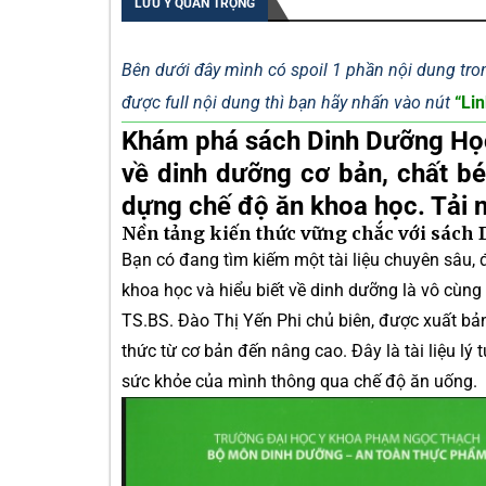
LƯU Ý QUAN TRỌNG
Bên dưới đây mình có spoil 1 phần nội dung tron
được full nội dung thì bạn hãy nhấn vào nút
“Lin
Khám phá sách
Dinh Dưỡng Họ
về dinh dưỡng cơ bản, chất bé
dựng chế độ ăn khoa học. Tải 
Nền tảng kiến thức vững chắc với sách
Bạn có đang tìm kiếm một tài liệu chuyên sâu, 
khoa học và hiểu biết về dinh dưỡng là vô cùng
TS.BS. Đào Thị Yến Phi chủ biên, được xuất bả
thức từ cơ bản đến nâng cao. Đây là tài liệu lý 
sức khỏe của mình thông qua chế độ ăn uống.