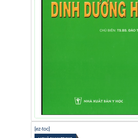
[ez-toc]