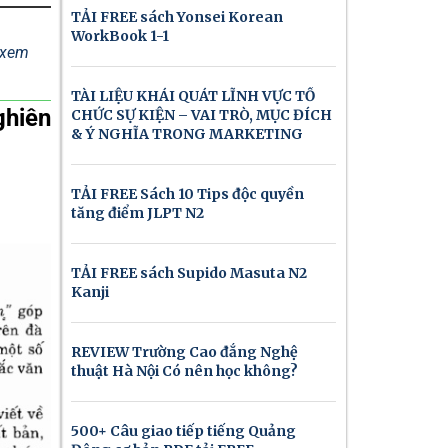
TẢI FREE sách Yonsei Korean
WorkBook 1-1
ể xem
TÀI LIỆU KHÁI QUÁT LĨNH VỰC TỔ
ghiên
CHỨC SỰ KIỆN – VAI TRÒ, MỤC ĐÍCH
& Ý NGHĨA TRONG MARKETING
TẢI FREE Sách 10 Tips độc quyền
tăng điểm JLPT N2
TẢI FREE sách Supido Masuta N2
Kanji
REVIEW Trường Cao đẳng Nghệ
thuật Hà Nội Có nên học không?
500+ Câu giao tiếp tiếng Quảng