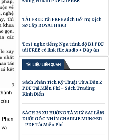
Đông cơ bản PDF tải FREE
TẢI FREE Tải FREE sách Bổ Trợ Dịch
Sơ Cấp BOYA1 HSK3
Test nghe tiếng Nga trình độ B1 PDF
tải FREE có link file Audio + Đáp án
TÀI LIỆU LIÊN QUAN
Sách Phân Tích Kỹ Thuật Từ A Đến Z
PDF Tải Miễn Phí – Sách Trading
 thành
Kinh Điển
 cứu
SÁCH 25 XU HƯỚNG TÂM LÝ SAI LẦM
ủa Phan
DƯỚI GÓC NHÌN CHARLIE MUNGER
–PDF Tải Miễn Phí
u và