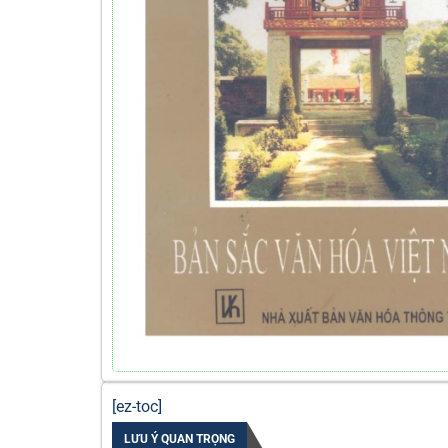
[ez-toc]
LƯU Ý QUAN TRỌNG