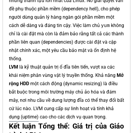
những thành tựu lớn nhất của Linux. Nó giải quyết vấn
đề phụ thuộc phần mềm (dependency hell), cho phép
người dùng quản lý hàng ngàn gói phần mềm một
cách dễ dàng và đáng tin cậy. Việc làm chủ
yum
không
chỉ là cài đặt mà còn là đảm bảo rằng tất cả các thành
phần liên quan (dependencies) được cài đặt và cập
nhật chính xác, một yêu cầu bảo mật và ổn định hệ
thống.
LVM
là kỹ thuật quản trị ổ đĩa tiên tiến, vượt xa các
khái niệm phân vùng vật lý truyền thống. Khả năng
Mở
rộng HDD
một cách động (dynamic resizing) là điều
bắt buộc trong môi trường máy chủ ảo hóa và đám
mây, nơi nhu cầu về dung lượng đĩa có thể thay đổi bất
cứ lúc nào. LVM cung cấp sự linh hoạt và tính khả
dụng (uptime) cao cho các dịch vụ quan trọng.
Kết luận Tổng thể: Giá trị của Giáo