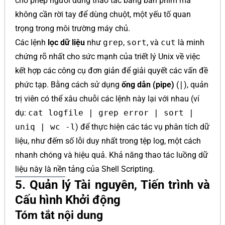
cho phép người dùng thao tác bằng bàn phím mà
không cần rời tay để dùng chuột, một yếu tố quan
trọng trong môi trường máy chủ.
Các lệnh
lọc dữ liệu
như
grep
,
sort
, và
cut
là minh
chứng rõ nhất cho sức mạnh của triết lý Unix về việc
kết hợp các công cụ đơn giản để giải quyết các vấn đề
phức tạp. Bằng cách sử dụng
ống dẫn (pipe)
(
|
), quản
trị viên có thể xâu chuỗi các lệnh này lại với nhau (ví
dụ:
cat logfile | grep error | sort |
uniq | wc -l
) để thực hiện các tác vụ phân tích dữ
liệu, như đếm số lỗi duy nhất trong tệp log, một cách
nhanh chóng và hiệu quả. Khả năng thao tác luồng dữ
liệu này là nền tảng của Shell Scripting.
5. Quản lý Tài nguyên, Tiến trình và
Cấu hình Khởi động
Tóm tắt nội dung