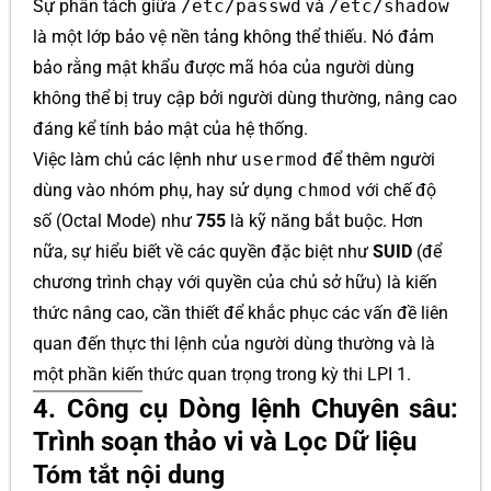
Sự phân tách giữa
/etc/passwd
và
/etc/shadow
là một lớp bảo vệ nền tảng không thể thiếu. Nó đảm
bảo rằng mật khẩu được mã hóa của người dùng
không thể bị truy cập bởi người dùng thường, nâng cao
đáng kể tính bảo mật của hệ thống.
Việc làm chủ các lệnh như
usermod
để thêm người
dùng vào nhóm phụ, hay sử dụng
chmod
với chế độ
số (Octal Mode) như
755
là kỹ năng bắt buộc. Hơn
nữa, sự hiểu biết về các quyền đặc biệt như
SUID
(để
chương trình chạy với quyền của chủ sở hữu) là kiến
thức nâng cao, cần thiết để khắc phục các vấn đề liên
quan đến thực thi lệnh của người dùng thường và là
một phần kiến thức quan trọng trong kỳ thi LPI 1.
4. Công cụ Dòng lệnh Chuyên sâu:
Trình soạn thảo vi và Lọc Dữ liệu
Tóm tắt nội dung