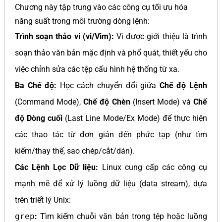
Chương này tập trung vào các công cụ tối ưu hóa
năng suất trong môi trường dòng lệnh:
Trình soạn thảo vi (vi/Vim):
Vi được giới thiệu là trình
soạn thảo văn bản mặc định và phổ quát, thiết yếu cho
việc chỉnh sửa các tệp cấu hình hệ thống từ xa.
Ba Chế độ:
Học cách chuyển đổi giữa
Chế độ Lệnh
(Command Mode),
Chế độ Chèn
(Insert Mode) và
Chế
độ Dòng cuối
(Last Line Mode/Ex Mode) để thực hiện
các thao tác từ đơn giản đến phức tạp (như tìm
kiếm/thay thế, sao chép/cắt/dán).
Các Lệnh Lọc Dữ liệu:
Linux cung cấp các công cụ
mạnh mẽ để xử lý luồng dữ liệu (data stream), dựa
trên triết lý Unix:
grep
:
Tìm kiếm chuỗi văn bản trong tệp hoặc luồng