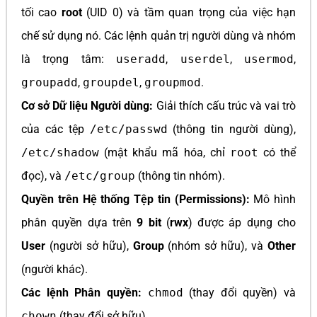
tối cao
root
(UID 0) và tầm quan trọng của việc hạn
chế sử dụng nó. Các lệnh quản trị người dùng và nhóm
là trọng tâm:
useradd
,
userdel
,
usermod
,
groupadd
,
groupdel
,
groupmod
.
Cơ sở Dữ liệu Người dùng:
Giải thích cấu trúc và vai trò
của các tệp
/etc/passwd
(thông tin người dùng),
/etc/shadow
(mật khẩu mã hóa, chỉ
root
có thể
đọc), và
/etc/group
(thông tin nhóm).
Quyền trên Hệ thống Tệp tin (Permissions):
Mô hình
phân quyền dựa trên
9 bit
(
rwx
) được áp dụng cho
User
(người sở hữu),
Group
(nhóm sở hữu), và
Other
(người khác).
Các lệnh Phân quyền:
chmod
(thay đổi quyền) và
chown
(thay đổi sở hữu).