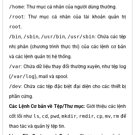
/home
: Thư mục cá nhân của người dùng thường.
/root
: Thư mục cá nhân của tài khoản quản trị
root
.
/bin
,
/sbin
,
/usr/bin
,
/usr/sbin
: Chứa các tệp
nhị phân (chương trình thực thi) của các lệnh cơ bản
và các lệnh quản trị hệ thống.
/var
: Chứa dữ liệu thay đổi thường xuyên, như tệp log
(
/var/log
), mail và spool.
/dev
: Chứa các tệp đặc biệt đại diện cho các thiết bị
phần cứng.
Các Lệnh Cơ bản về Tệp/Thư mục:
Giới thiệu các lệnh
cốt lõi như
ls
,
cd
,
pwd
,
mkdir
,
rmdir
,
cp
,
mv
,
rm
để
thao tác và quản lý tệp tin.