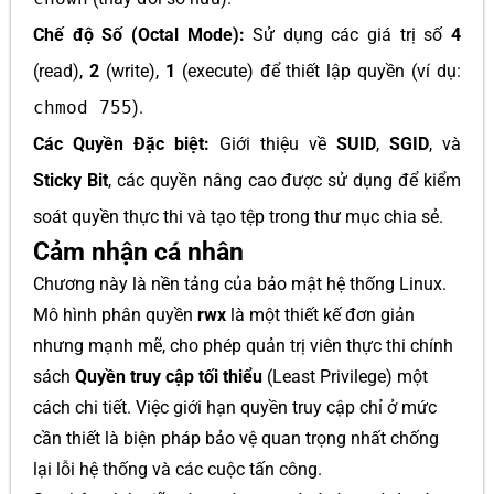
Chế độ Số (Octal Mode):
Sử dụng các giá trị số
4
(read),
2
(write),
1
(execute) để thiết lập quyền (ví dụ:
chmod 755
).
Các Quyền Đặc biệt:
Giới thiệu về
SUID
,
SGID
, và
Sticky Bit
, các quyền nâng cao được sử dụng để kiểm
soát quyền thực thi và tạo tệp trong thư mục chia sẻ.
Cảm nhận cá nhân
Chương này là nền tảng của bảo mật hệ thống Linux.
Mô hình phân quyền
rwx
là một thiết kế đơn giản
nhưng mạnh mẽ, cho phép quản trị viên thực thi chính
sách
Quyền truy cập tối thiểu
(Least Privilege) một
cách chi tiết. Việc giới hạn quyền truy cập chỉ ở mức
cần thiết là biện pháp bảo vệ quan trọng nhất chống
lại lỗi hệ thống và các cuộc tấn công.