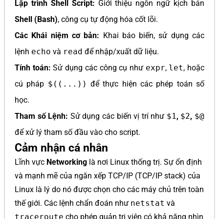
Lập trình Shell Script:
Giới thiệu ngôn ngữ kịch bản
Shell (Bash)
, công cụ tự động hóa cốt lõi.
Các Khái niệm cơ bản:
Khai báo biến, sử dụng các
lệnh
echo
và
read
để nhập/xuất dữ liệu.
Tính toán:
Sử dụng các công cụ như
expr
,
let
, hoặc
cú pháp
$((...))
để thực hiện các phép toán số
học.
Tham số Lệnh:
Sử dụng các biến vị trí như
$1
,
$2
,
$@
để xử lý tham số đầu vào cho script.
Cảm nhận cá nhân
Lĩnh vực
Networking
là nơi Linux thống trị. Sự ổn định
và mạnh mẽ của ngăn xếp TCP/IP (TCP/IP stack) của
Linux là lý do nó được chọn cho các máy chủ trên toàn
thế giới. Các lệnh chẩn đoán như
netstat
và
traceroute
cho phép quản trị viên có khả năng nhìn