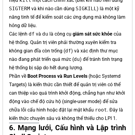
hiệu
kill
một cách chính xác (biết khi nào nên dùng
SIGTERM
và khi nào cần dùng
SIGKILL
) là một kỹ
năng tinh tế để kiểm soát các ứng dụng mà không làm
hỏng dữ liệu.
Các lệnh
df
và
du
là công cụ
giám sát sức khỏe
của
hệ thống. Quản trị viên phải thường xuyên kiểm tra
không gian đĩa còn trống (
df
) và xác định thư mục
nào đang phát triển quá mức (
du
) để tránh tình trạng
hệ thống bị sập do hết dung lượng.
Phần về
Boot Process và Run Levels
(hoặc Systemd
Targets) là kiến thức cần thiết để quản trị viên có thể
can thiệp vào quá trình khởi động, chẳng hạn như khởi
động vào chế độ cứu hộ (single-user mode) để sửa
chữa lỗi cấu hình hoặc đặt lại mật khẩu
root
. Đây là
kiến thức chuyên sâu và không thể thiếu cho LPI 1.
6. Mạng lưới, Cấu hình và Lập trình