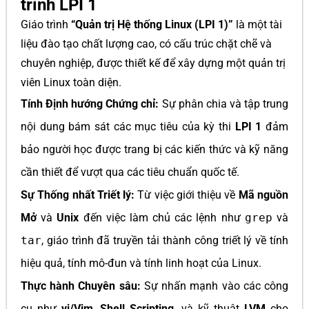
trình LPI 1
Giáo trình
“Quản trị Hệ thống Linux (LPI 1)”
là một tài
liệu đào tạo chất lượng cao, có cấu trúc chặt chẽ và
chuyên nghiệp, được thiết kế để xây dựng một quản trị
viên Linux toàn diện.
Tính Định hướng Chứng chỉ:
Sự phân chia và tập trung
nội dung bám sát các mục tiêu của kỳ thi
LPI 1
đảm
bảo người học được trang bị các kiến thức và kỹ năng
cần thiết để vượt qua các tiêu chuẩn quốc tế.
Sự Thống nhất Triết lý:
Từ việc giới thiệu về
Mã nguồn
Mở
và
Unix
đến việc làm chủ các lệnh như
grep
và
tar
, giáo trình đã truyền tải thành công triết lý về tính
hiệu quả, tính mô-đun và tính linh hoạt của Linux.
Thực hành Chuyên sâu:
Sự nhấn mạnh vào các công
cụ như
vi/Vim
,
Shell Scripting
, và kỹ thuật
LVM
cho