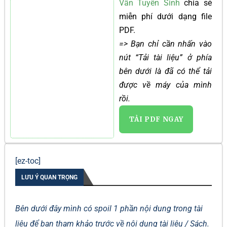
Vấn Tuyển Sinh
chia sẻ
miễn phí dưới dạng file
PDF.
=> Bạn chỉ cần nhấn vào
nút “Tải tài liệu” ở phía
bên dưới là đã có thể tải
được về máy của mình
rồi.
TẢI PDF NGAY
[ez-toc]
LƯU Ý QUAN TRỌNG
Bên dưới đây mình có spoil 1 phần nội dung trong tài
liệu để bạn tham khảo trước về nội dung tài liệu / Sách.