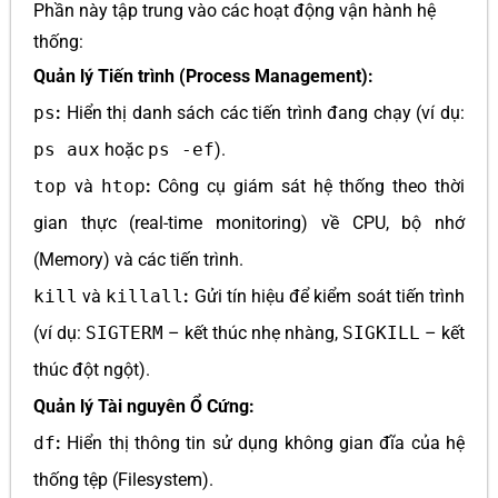
Phần này tập trung vào các hoạt động vận hành hệ
thống:
Quản lý Tiến trình (Process Management):
ps
:
Hiển thị danh sách các tiến trình đang chạy (ví dụ:
ps aux
hoặc
ps -ef
).
top
và
htop
:
Công cụ giám sát hệ thống theo thời
gian thực (real-time monitoring) về CPU, bộ nhớ
(Memory) và các tiến trình.
kill
và
killall
:
Gửi tín hiệu để kiểm soát tiến trình
(ví dụ:
SIGTERM
– kết thúc nhẹ nhàng,
SIGKILL
– kết
thúc đột ngột).
Quản lý Tài nguyên Ổ Cứng:
df
:
Hiển thị thông tin sử dụng không gian đĩa của hệ
thống tệp (Filesystem).