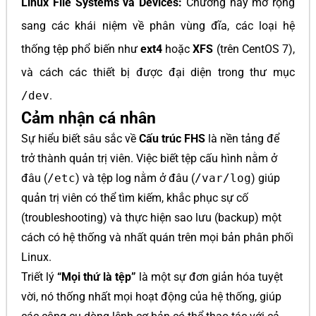
Linux File Systems và Devices:
Chương này mở rộng
sang các khái niệm về phân vùng đĩa, các loại hệ
thống tệp phổ biến như
ext4
hoặc
XFS
(trên CentOS 7),
và cách các thiết bị được đại diện trong thư mục
/dev
.
Cảm nhận cá nhân
Sự hiểu biết sâu sắc về
Cấu trúc FHS
là nền tảng để
trở thành quản trị viên. Việc biết tệp cấu hình nằm ở
đâu (
/etc
) và tệp log nằm ở đâu (
/var/log
) giúp
quản trị viên có thể tìm kiếm, khắc phục sự cố
(troubleshooting) và thực hiện sao lưu (backup) một
cách có hệ thống và nhất quán trên mọi bản phân phối
Linux.
Triết lý
“Mọi thứ là tệp”
là một sự đơn giản hóa tuyệt
vời, nó thống nhất mọi hoạt động của hệ thống, giúp