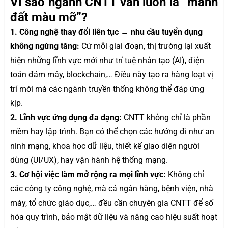
Vì sao ngành CNTT vẫn luôn là “mảnh
đất màu mỡ”?
1. Công nghệ thay đổi liên tục → nhu cầu tuyển dụng
không ngừng tăng:
Cứ mỗi giai đoạn, thị trường lại xuất
hiện những lĩnh vực mới như trí tuệ nhân tạo (AI), điện
toán đám mây, blockchain,… Điều này tạo ra hàng loạt vị
trí mới mà các ngành truyền thống không thể đáp ứng
kịp.
2. Lĩnh vực ứng dụng đa dạng:
CNTT không chỉ là phần
mềm hay lập trình. Bạn có thể chọn các hướng đi như an
ninh mạng, khoa học dữ liệu, thiết kế giao diện người
dùng (UI/UX), hay vận hành hệ thống mạng.
3. Cơ hội việc làm mở rộng ra mọi lĩnh vực:
Không chỉ
các công ty công nghệ, mà cả ngân hàng, bệnh viện, nhà
máy, tổ chức giáo dục,… đều cần chuyên gia CNTT để số
hóa quy trình, bảo mật dữ liệu và nâng cao hiệu suất hoạt