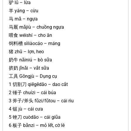
驴 lǘ – lừa
羊 yáng – cừu
马 mǎ – ngựa
马厩 mǎjiù – chuồng ngựa
喂食 wéishí – cho ăn
饲料槽 sìliàocáo – máng
猪 zhū – lợn, heo
奶牛 nǎiniú – bò sữa
挤奶 jǐnǎi – vắt sữa
工具 Gōngjù – Dụng cụ
1 切割刀 qiēgēdāo – dao cắt
2 锤子 chuízi – cái búa
3 斧子/斧头 fǔzi/fǔtou – cái rìu
4 锯 jù – cái cưa
5 锉刀 cuòdāo – cái giũa
6 板子 bǎnzi – mỏ lết, cờ lê