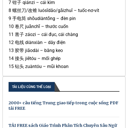
7 钳子 qiánzi – cái kìm
8 螺丝刀/改锥 luósīdāo/gǎizhuī – tuốc-nơ-vít
9 手电筒 shǒudiàntǒng – đèn pin
10 卷尺 juǎnchǐ – thước cuốn
11 凿子 záozi – cái đục, cái chàng
12 电线 diànxiàn – dây điện
13 胶带 jiāodài – băng keo
14 接头 jiētóu – mối ghép
15 钻头 zuàntóu – mũi khoan
TÀI LIỆU CÙNG THỂ LOẠI
2000+ câu tiếng Trung giao tiếp trong cuộc sống PDF
tải FREE
TẢI FREE sách Giáo Trình Phân Tích Chuyên Sâu Ngữ