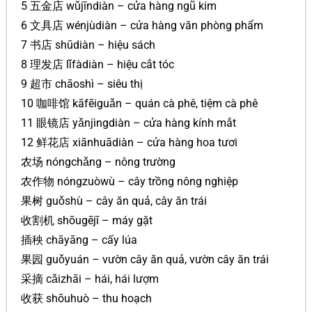
5 五金店 wǔjīndiàn – cửa hàng ngũ kim
6 文具店 wénjùdiàn – cửa hàng văn phòng phẩm
7 书店 shūdiàn – hiệu sách
8 理发店 lǐfàdiàn – hiệu cắt tóc
9 超市 chāoshì – siêu thị
10 咖啡馆 kāfēiguǎn – quán cà phê, tiệm cà phê
11 眼镜店 yǎnjìngdiàn – cửa hàng kính mắt
12 鲜花店 xiānhuādiàn – cửa hàng hoa tươi
农场 nóngchǎng – nông trường
农作物 nóngzuòwù – cây trồng nông nghiệp
果树 guǒshù – cây ăn quả, cây ăn trái
收割机 shōugējī – máy gặt
插秧 chāyāng – cấy lúa
果园 guǒyuán – vườn cây ăn quả, vườn cây ăn trái
采摘 cǎizhāi – hái, hái lượm
收获 shōuhuò – thu hoạch