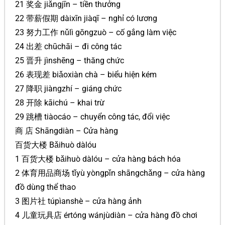
21 奖金 jiǎngjīn – tiền thưởng
22 带薪假期 dàixīn jiàqī – nghỉ có lương
23 努力工作 nǔlì gōngzuò – cố gắng làm việc
24 出差 chūchāi – đi công tác
25 晋升 jìnshēng – thăng chức
26 表现差 biǎoxiàn chà – biểu hiện kém
27 降职 jiàngzhí – giáng chức
28 开除 kāichú – khai trừ
29 跳槽 tiàocáo – chuyển công tác, đổi việc
商 店 Shāngdiàn – Cửa hàng
百货大楼 Bǎihuò dàlóu
1 百货大楼 bǎihuò dàlóu – cửa hàng bách hóa
2 体育用品商场 tǐyù yòngpǐn shāngchǎng – cửa hàng
đồ dùng thể thao
3 图片社 túpìanshè – cửa hàng ảnh
4 儿童玩具店 értóng wánjùdiàn – cửa hàng đồ chơi