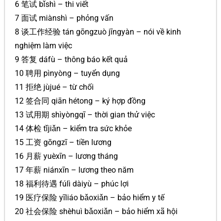
6 笔试 bǐshì – thi viết
7 面试 miànshì – phỏng vấn
8 谈工作经验 tán gōngzuò jīngyàn – nói về kinh
nghiệm làm việc
9 答复 dáfù – thông báo kết quả
10 聘用 pìnyòng – tuyển dụng
11 拒绝 jùjué – từ chối
12 签合同 qiān hétong – ký hợp đồng
13 试用期 shìyòngqī – thời gian thử việc
14 体检 tǐjiǎn – kiểm tra sức khỏe
15 工资 gōngzī – tiền lương
16 月薪 yuèxīn – lương tháng
17 年薪 niánxīn – lương theo năm
18 福利待遇 fúlì dàiyù – phúc lợi
19 医疗保险 yīliáo bǎoxiǎn – bảo hiểm y tế
20 社会保险 shèhuì bǎoxiǎn – bảo hiểm xã hội