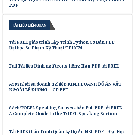
PDF
TÀI LIỆU LIÊN QUAN
Tải FREE giáo trình Lập Trình Python Cơ Bản PDF –
Đại học Sư Phạm Kỹ Thuật TPHCM
Full Tài liệu Định ngữ trong tiếng Hàn PDF tải FREE
ASM Khởi sự doanh nghiệp KINH DOANH ĐỒ ĂN VẶT
NGOÀI LỀ ĐƯỜNG – CD FPT
Sách TOEFL Speaking Success bản Full PDF tải FREE –
A Complete Guide to the TOEFL Speaking Section
Tải FREE Giáo Trình Quản Lý Dự Án NEU PDF – Đại Học