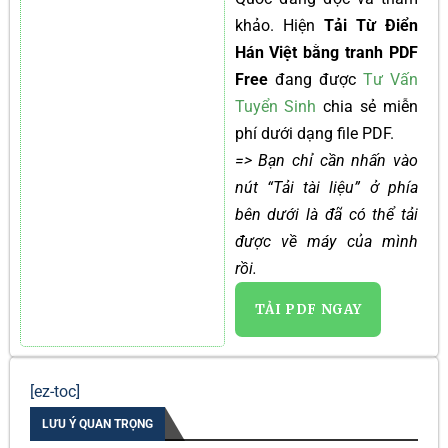
khảo. Hiện
Tải Từ Điển
Hán Việt bằng tranh PDF
Free
đang được
Tư Vấn
Tuyển Sinh
chia sẻ miễn
phí dưới dạng file PDF.
=> Bạn chỉ cần nhấn vào
nút “Tải tài liệu” ở phía
bên dưới là đã có thể tải
được về máy của mình
rồi.
TẢI PDF NGAY
[ez-toc]
LƯU Ý QUAN TRỌNG