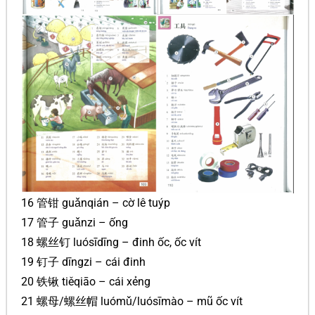
16 管钳 guǎnqián – cờ lê tuýp
17 管子 guǎnzi – ống
18 螺丝钉 luósīdīng – đinh ốc, ốc vít
19 钉子 dīngzi – cái đinh
20 铁锹 tiěqiāo – cái xẻng
21 螺母/螺丝帽 luómǔ/luósīmào – mũ ốc vít