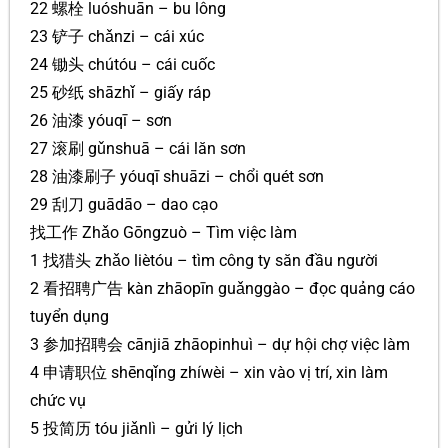
22 螺栓 luóshuān – bu lông
23 铲子 chǎnzi – cái xúc
24 锄头 chútóu – cái cuốc
25 砂纸 shāzhǐ – giấy ráp
26 油漆 yóuqī – sơn
27 滚刷 gǔnshuā – cái lăn sơn
28 油漆刷子 yóuqī shuāzi – chổi quét sơn
29 刮刀 guādāo – dao cạo
找工作 Zhǎo Gōngzuò – Tìm việc làm
1 找猎头 zhǎo liètóu – tìm công ty săn đầu người
2 看招聘广告 kàn zhāopīn guǎnggào – đọc quảng cáo
tuyển dụng
3 参加招聘会 cānjiā zhāopinhuì – dự hội chợ việc làm
4 申请职位 shēnqǐng zhíwèi – xin vào vị trí, xin làm
chức vụ
5 投简历 tóu jiǎnlì – gửi lý lịch