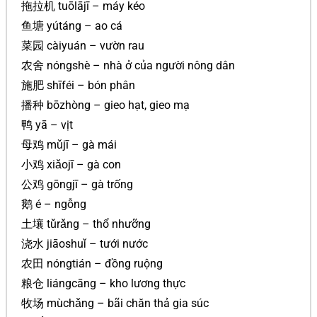
拖拉机 tuōlājī – máy kéo
鱼塘 yútáng – ao cá
菜园 càiyuán – vườn rau
农舍 nóngshè – nhà ở của người nông dân
施肥 shīféi – bón phân
播种 bōzhòng – gieo hạt, gieo mạ
鸭 yā – vịt
母鸡 mǔjī – gà mái
小鸡 xiǎojī – gà con
公鸡 gōngjī – gà trống
鹅 é – ngỗng
土壤 tǔrǎng – thổ nhưỡng
浇水 jiāoshuǐ – tưới nước
农田 nóngtián – đồng ruộng
粮仓 liángcāng – kho lương thực
牧场 mùchǎng – bãi chăn thả gia súc