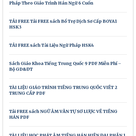
Pháp Theo Giáo Trình Hán Ngữ 6 Cuốn
TẢI FREE Tải FREE sách Bổ Trợ Dịch Sơ Cấp BOYA1
HSK3
TẢI FREE sách Tài Liệu Ngữ Pháp HSK4
Sách Giáo Khoa Tiếng Trung Quốc 9 PDF Miễn Phí –
Bộ GD&ĐT
TÀI LIỆU GIÁO TRÌNH TIẾNG TRUNG QUỐC VIẾT 2
TRUNG CẤP PDF
Tải FREE sách NGỮ ÂM VĂN TỰ SƠ LƯỢC VỀ TIẾNG
HÁN PDF
TÀI LIỆU HỌC PHÁT ÂM TIẾNG HÁN HIỆN ĐẠI PHẦN 1