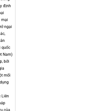
uy định
mại
g mại
rở ngại
ác,
hân
i quốc
iệt Nam)
p, bởi
gia
ột mối
 dụng
c Liên
háp
rụ của