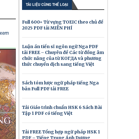
TÀI LIỆU CÙNG THỂ LOẠI
Full 600+ Từ vựng TOEIC theo chủ đề
2025 PDF tải MIỄN PHÍ
ể xem
Luận án tiến sĩ ngôn ngữ Nga PDF
tải FREE – Chuyên đề Các từ đồng âm
chức năng của từ КОГДА và phương
thức chuyển dịch sang tiếng Việt
Sách tóm lược ngữ pháp tiếng Nga
bản Full PDF tải FREE
Tải Giáo trình chuẩn HSK 6 Sách Bài
Tập 1 PDF có tiếng Việt
Tải FREE Tổng hợp ngữ pháp HSK 1
PDF – Tiếng Trung Ánh Dương