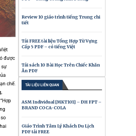
Review 10 giáo trình tiếng Trung chi
tiết
Tải FREE tài liệu Tổng Hợp Từ Vựng
Cấp 5 PDF – có tiếng Việt
Việt
có được
Tải sách 10 Bài Học Trên Chiếc Khăn
o sự
Ăn PDF
của
hạn chế.
TÀI LIỆU LIÊN QUAN
,
 “Hợp
ASM Individual [MKT101] – ĐH FPT –
BRAND COCA-COLA
ụng
 so
Giáo Trình Tâm Lý Khách Du Lịch
hai
PDF tải FREE