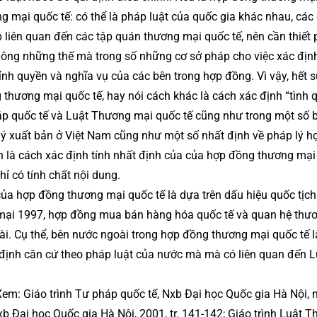
ng mại quốc tế: có thể là pháp luật của quốc gia khác nhau, các
p liên quan đến các tập quán thương mại quốc tế, nên cần thiết 
hông những thế mà trong số những cơ sở pháp cho việc xác địn
nh quyền và nghĩa vụ của các bên trong hợp đồng. Vì vậy, hết 
g thương mại quốc tế, hay nói cách khác là cách xác định “tình 
áp quốc tế và Luật Thương mại quốc tế cũng như trong một số b
lý xuất bản ở Việt Nam cũng như một số nhất định về pháp lý h
n là cách xác định tính nhất định của của hợp đồng thương mạ
ỉ có tính chất nội dung.
của hợp đồng thương mại quốc tế là dựa trên dấu hiệu quốc tịch
 mại 1997, hợp đồng mua bán hàng hóa quốc tế và quan hệ thư
i. Cụ thể, bên nước ngoài trong hợp đồng thương mại quốc tế l
định căn cứ theo pháp luật của nước mà mà có liên quan đến L
Xem: Giáo trình Tư pháp quốc tế, Nxb Đại học Quốc gia Hà Nội,
Nxb Đại học Quốc gia Hà Nội, 2001, tr. 141-142; Giáo trình Luật 