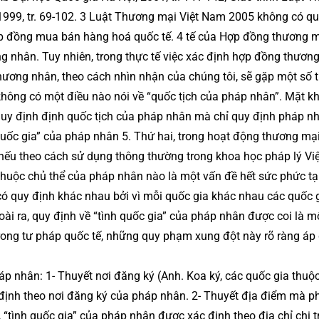
 1999, tr. 69-102. 3 Luật Thương mại Việt Nam 2005 không có q
hợp đồng mua bán hàng hoá quốc tế. 4 tế của Hợp đồng thương 
ng nhân. Tuy nhiên, trong thực tế việc xác định hợp đồng thươn
thương nhân, theo cách nhìn nhận của chúng tôi, sẽ gặp một số t
không có một điều nào nói về “quốc tịch của pháp nhân”. Mặt kh
 quy định định quốc tịch của pháp nhân mà chỉ quy định pháp n
quốc gia” của pháp nhân 5. Thứ hai, trong hoạt động thương mạ
 – nếu theo cách sử dụng thông thường trong khoa học pháp lý V
thuộc chủ thể của pháp nhân nào là một vấn đề hết sức phức tạ
i có quy định khác nhau bởi vì mỗi quốc gia khác nhau các quốc 
ài ra, quy định về “tình quốc gia” của pháp nhân được coi là m
rong tư pháp quốc tế, những quy phạm xung đột này rõ ràng áp
áp nhân: 1- Thuyết nơi đăng ký (Anh. Koa ký, các quốc gia thuộ
c định theo nơi đăng ký của pháp nhân. 2- Thuyết địa điểm mà p
“tình quốc gia” của pháp nhân được xác định theo địa chỉ chi t