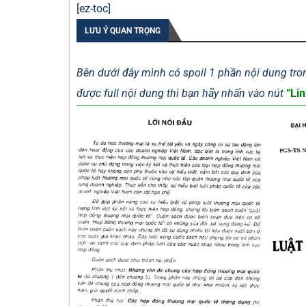
[ez-toc]
LƯU Ý QUAN TRỌNG
Bên dưới đây mình có spoil 1 phần nội dung tron
được full nội dung thì bạn hãy nhấn vào nút
“Lin