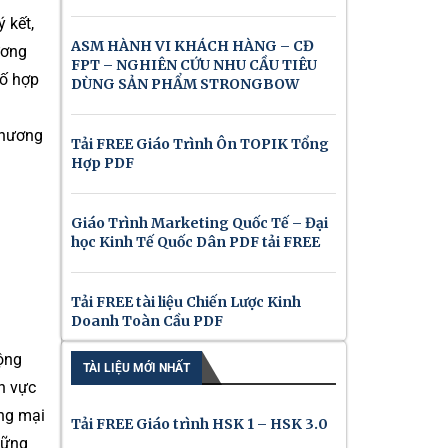
 kết,
ASM HÀNH VI KHÁCH HÀNG – CĐ
ương
FPT – NGHIÊN CỨU NHU CẦU TIÊU
số hợp
DÙNG SẢN PHẨM STRONGBOW
Chương
Tải FREE Giáo Trình Ôn TOPIK Tổng
Hợp PDF
Giáo Trình Marketing Quốc Tế – Đại
học Kinh Tế Quốc Dân PDF tải FREE
Tải FREE tài liệu Chiến Lược Kinh
Doanh Toàn Cầu PDF
ộng
TÀI LIỆU MỚI NHẤT
h vực
ơng mại
Tải FREE Giáo trình HSK 1 – HSK 3.0
hững