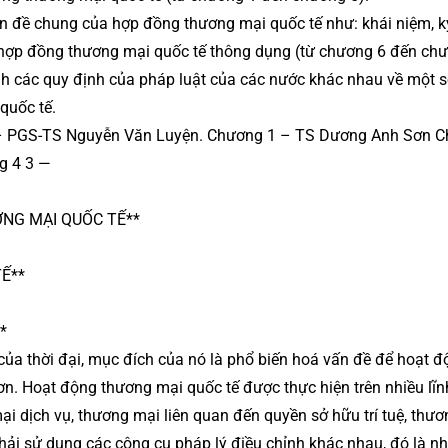
 đề chung của hợp đồng thương mại quốc tế như: khái niệm, ký
ác hợp đồng thương mại quốc tế thông dụng (từ chương 6 đến ch
ánh các quy định của pháp luật của các nước khác nhau về một 
quốc tế.
: – PGS-TS Nguyễn Văn Luyện. Chương 1 – TS Dương Anh Sơn 
ng 4 3 —
NG MẠI QUỐC TẾ**
Ế**
*
a thời đại, mục đích của nó là phổ biến hoá vấn đề để hoạt đ
ơn. Hoạt động thương mại quốc tế được thực hiện trên nhiều lĩn
 dịch vụ, thương mại liên quan đến quyền sở hữu trí tuệ, thư
phải sử dụng các công cụ pháp lý điều chỉnh khác nhau, đó là n