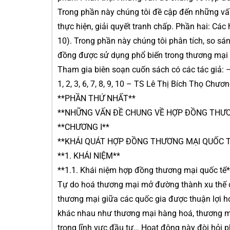
Trong phần này chúng tôi đề cập đến những vấn
thực hiện, giải quyết tranh chấp. Phần hai: C
10). Trong phần này chúng tôi phân tích, so s
đồng được sử dụng phổ biến trong thương mại 
Tham gia biên soạn cuốn sách có các tác giả
1, 2, 3, 6, 7, 8, 9, 10 – TS Lê Thị Bích Thọ Chươ
**PHẦN THỨ NHẤT**
**NHỮNG VẤN ĐỀ CHUNG VỀ HỢP ĐỒNG THƯƠ
**CHƯƠNG I**
**KHÁI QUÁT HỢP ĐỒNG THƯƠNG MẠI QUỐC T
**1. KHÁI NIỆM**
**1.1. Khái niệm hợp đồng thương mại quốc tế*
Tự do hoá thương mại mở đường thành xu thế củ
thương mại giữa các quốc gia được thuận lợi h
khác nhau như thương mại hàng hoá, thương mại
trong lĩnh vực đầu tư… Hoạt động này đòi hỏi 