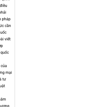
 điều
phải
h pháp
sức cần
quốc
ài viết
ợp
i quốc
 của
ơng mại
à tư
uật
 năm
Thương