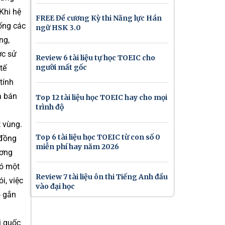
Khi hệ
FREE Đề cương Kỳ thi Năng lực Hán
ống các
ngữ HSK 3.0
ng,
ợc sử
Review 6 tài liệu tự học TOEIC cho
người mất gốc
tế
tính
a bán
Top 12 tài liệu học TOEIC hay cho mọi
trình độ
 vùng.
Top 6 tài liệu học TOEIC từ con số 0
 đồng
miễn phí hay năm 2026
ương
có một
Review 7 tài liệu ôn thi Tiếng Anh đầu
i, việc
vào đại học
ó gắn
i quốc