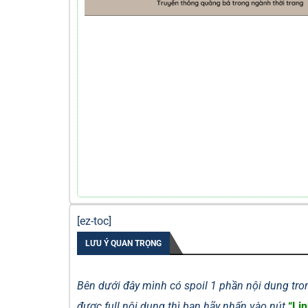
[ez-toc]
LƯU Ý QUAN TRỌNG
Bên dưới đây mình có spoil 1 phần nội dung tron
được full nội dung thì bạn hãy nhấn vào nút
“Lin