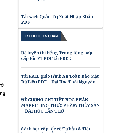
Tải sách Quản Trị Xuất Nhập Khẩu
PDF
TÀI LIỆU LIÊN QUAN
Đề luyện thi tiếng Trung tổng hợp
cấp tốc P3 PDF tải FREE
Tải FREE giáo trình An Toàn Bảo Mật
Dữ Liệu PDF – Đại Học Thái Nguyên
với
ơng
ĐỀ CƯƠNG CHI TIẾT HỌC PHẦN
MARKETING THỰC PHẨM THỦY SẢN
– ĐẠI HỌC CẦN THƠ
Sách học cấp tốc về Tư bản & Tiền