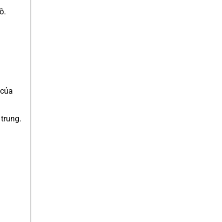
ồ.
của
trung.