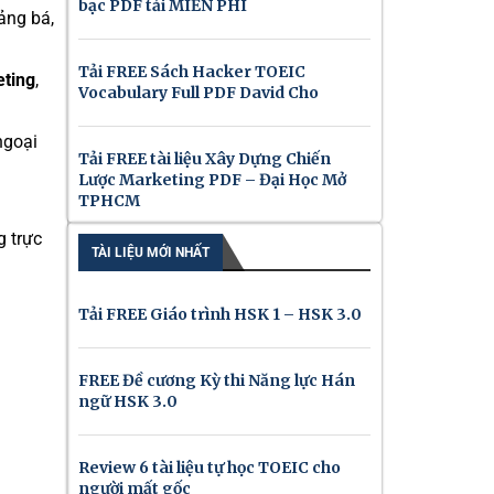
bạc PDF tải MIỄN PHÍ
ảng bá,
Tải FREE Sách Hacker TOEIC
ting
,
Vocabulary Full PDF David Cho
ngoại
Tải FREE tài liệu Xây Dựng Chiến
Lược Marketing PDF – Đại Học Mở
TPHCM
g trực
TÀI LIỆU MỚI NHẤT
Tải FREE Giáo trình HSK 1 – HSK 3.0
FREE Đề cương Kỳ thi Năng lực Hán
ngữ HSK 3.0
Review 6 tài liệu tự học TOEIC cho
người mất gốc