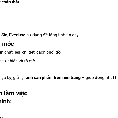
c
chân thật
.
 Sin
,
Everluxe
sử dụng để tăng tính tin cậy.
n móc
 chất liệu, chi tiết, cách phối đồ.
c tự nhiên và tò mò.
ậu kỳ, giữ lại
ảnh sản phẩm trên nền trắng
– giúp đồng nhất h
h làm việc
hình: