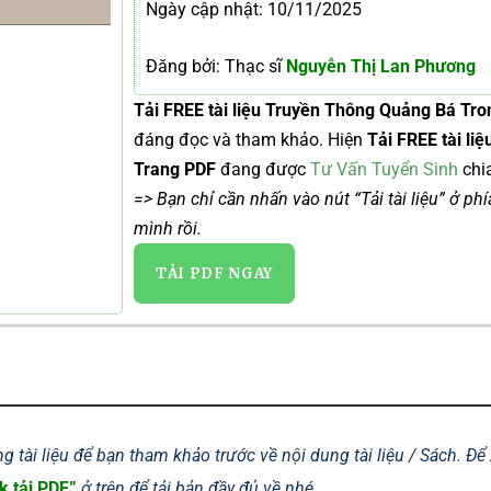
Ngày cập nhật: 10/11/2025
Đăng bởi: Thạc sĩ
Nguyễn Thị Lan Phương
Tải FREE tài liệu Truyền Thông Quảng Bá Tr
đáng đọc và tham khảo. Hiện
Tải FREE tài l
Trang PDF
đang được
Tư Vấn Tuyển Sinh
chia
=> Bạn chỉ cần nhấn vào nút “Tải tài liệu” ở ph
mình rồi.
TẢI PDF NGAY
g tài liệu để bạn tham khảo trước về nội dung tài liệu / Sách. Đ
k tải PDF”
ở trên để tải bản đầy đủ về nhé