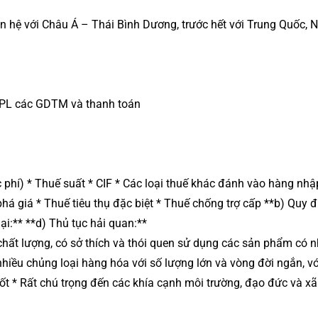
an hệ với Châu Á – Thái Bình Dương, trước hết với Trung Quốc, 
sở PL các GDTM và thanh toán
 phí) * Thuế suất * CIF * Các loại thuế khác đánh vào hàng nhậ
phá giá * Thuế tiêu thụ đặc biệt * Thuế chống trợ cấp **b) Quy đ
i:** **d) Thủ tục hải quan:**
ề chất lượng, có sở thích và thói quen sử dụng các sản phẩm có 
nhiều chủng loại hàng hóa với số lượng lớn và vòng đời ngắn, vớ
ốt * Rất chú trọng đến các khía cạnh môi trường, đạo đức và xã