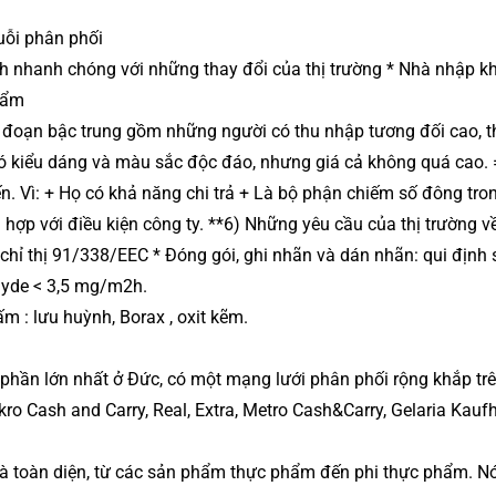
uỗi phân phối
ch nhanh chóng với những thay đổi của thị trường * Nhà nhập k
hẩm
 đoạn bậc trung gồm những người có thu nhập tương đối cao, t
 có kiểu dáng và màu sắc độc đáo, nhưng giá cả không quá cao.
 Vì: + Họ có khả năng chi trả + Là bộ phận chiếm số đông tro
 hợp với điều kiện công ty. **6) Những yêu cầu của thị trường v
chỉ thị 91/338/EEC * Đóng gói, ghi nhãn và dán nhãn: qui định 
hyde < 3,5 mg/m2h.
m : lưu huỳnh, Borax , oxit kẽm.
ị phần lớn nhất ở Đức, có một mạng lưới phân phối rộng khắp tr
ro Cash and Carry, Real, Extra, Metro Cash&Carry, Gelaria Kaufh
à toàn diện, từ các sản phẩm thực phẩm đến phi thực phẩm. N