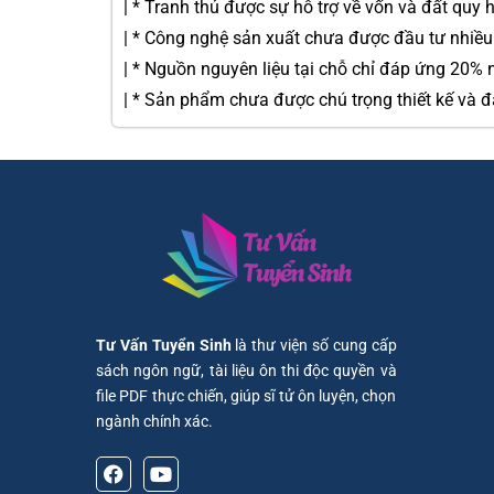
| * Tranh thủ được sự hỗ trợ về vốn và đất quy
| * Công nghệ sản xuất chưa được đầu tư nhiều. 
| * Nguồn nguyên liệu tại chỗ chỉ đáp ứng 20% n
| * Sản phẩm chưa được chú trọng thiết kế và 
Tư Vấn Tuyển Sinh
là thư viện số cung cấp
sách ngôn ngữ, tài liệu ôn thi độc quyền và
file PDF thực chiến, giúp sĩ tử ôn luyện, chọn
ngành chính xác.