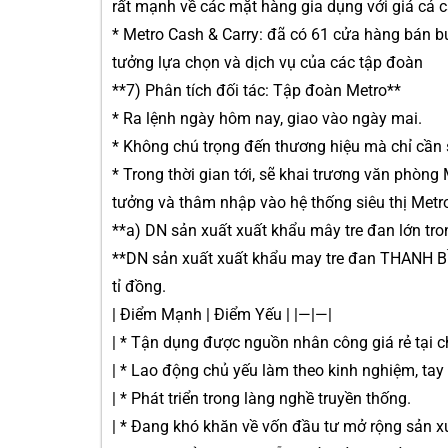
rất mạnh về các mặt hàng gia dụng với giá cả 
* Metro Cash & Carry: đã có 61 cửa hàng bán b
tưởng lựa chọn và dịch vụ của các tập đoàn
**7) Phân tích đối tác: Tập đoàn Metro**
* Ra lệnh ngày hôm nay, giao vào ngày mai.
* Không chú trọng đến thương hiệu mà chỉ cần
* Trong thời gian tới, sẽ khai trương văn phòng
tưởng và thâm nhập vào hệ thống siêu thị Metro
**a) DN sản xuất xuất khẩu mây tre đan lớn tro
**DN sản xuất xuất khẩu may tre đan THANH BÌ
tỉ đồng.
| Điểm Mạnh | Điểm Yếu | |—|—|
| * Tận dụng được nguồn nhân công giá rẻ tại 
| * Lao động chủ yếu làm theo kinh nghiệm, tay
| * Phát triển trong làng nghề truyền thống.
| * Đang khó khăn về vốn đầu tư mở rộng sản xu