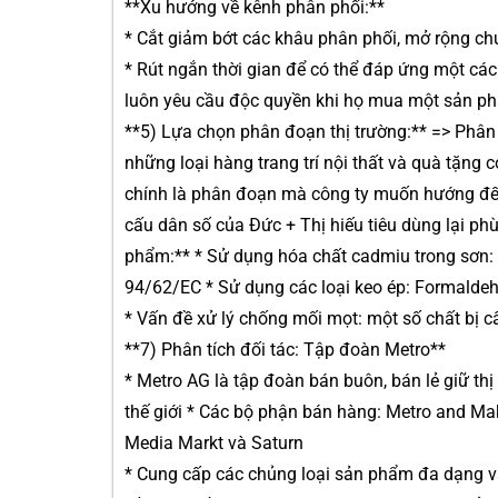
**Xu hướng về kênh phân phối:**
* Cắt giảm bớt các khâu phân phối, mở rộng ch
* Rút ngắn thời gian để có thể đáp ứng một cá
luôn yêu cầu độc quyền khi họ mua một sản p
**5) Lựa chọn phân đoạn thị trường:** => Phân
những loại hàng trang trí nội thất và quà tặng
chính là phân đoạn mà công ty muốn hướng đến.
cấu dân số của Đức + Thị hiếu tiêu dùng lại phù
phẩm:** * Sử dụng hóa chất cadmiu trong sơn: 
94/62/EC * Sử dụng các loại keo ép: Formalde
* Vấn đề xử lý chống mối mọt: một số chất bị cấ
**7) Phân tích đối tác: Tập đoàn Metro**
* Metro AG là tập đoàn bán buôn, bán lẻ giữ th
thế giới * Các bộ phận bán hàng: Metro and Mak
Media Markt và Saturn
* Cung cấp các chủng loại sản phẩm đa dạng v