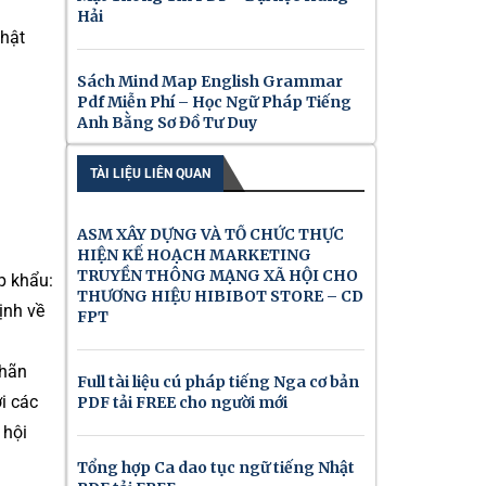
Hải
Nhật
Sách Mind Map English Grammar
Pdf Miễn Phí – Học Ngữ Pháp Tiếng
Anh Bằng Sơ Đồ Tư Duy
TÀI LIỆU LIÊN QUAN
ASM XÂY DỰNG VÀ TỔ CHỨC THỰC
HIỆN KẾ HOẠCH MARKETING
TRUYỀN THÔNG MẠNG XÃ HỘI CHO
p khẩu:
THƯƠNG HIỆU HIBIBOT STORE – CD
ịnh về
FPT
nhãn
Full tài liệu cú pháp tiếng Nga cơ bản
i các
PDF tải FREE cho người mới
 hội
Tổng hợp Ca dao tục ngữ tiếng Nhật