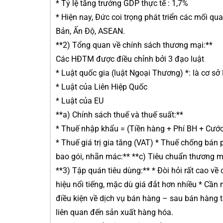
* Tỷ lệ tăng trưởng GDP thực tế : 1,7%
* Hiện nay, Đức coi trọng phát triển các mối qu
Bản, Ấn Độ, ASEAN.
**2) Tổng quan về chính sách thương mại:**
Các HĐTM được điều chỉnh bởi 3 đạo luật
* Luật quốc gia (luật Ngoại Thương) *: là cơ 
* Luật của Liên Hiệp Quốc
* Luật của EU
**a) Chính sách thuế và thuế suất:**
* Thuế nhập khẩu = (Tiền hàng + Phí BH + Cước
* Thuế giá trị gia tăng (VAT) * Thuế chống bán 
bao gói, nhãn mác:** **c) Tiêu chuẩn thương mạ
**3) Tập quán tiêu dùng:** * Đòi hỏi rất cao v
hiệu nổi tiếng, mặc dù giá đắt hơn nhiều * Cần 
điều kiện về dịch vụ bán hàng – sau bán hàng t
liên quan đến sản xuất hàng hóa.