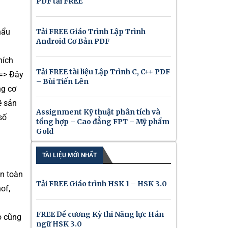
PDF tải FREE
Tải FREE Giáo Trình Lập Trình
hẩu
Android Cơ Bản PDF
hích
Tải FREE tài liệu Lập Trình C, C++ PDF
 => Đây
– Bùi Tiến Lên
ng cơ
ề sản
Assignment Kỹ thuật phân tích và
số
tổng hợp – Cao đẳng FPT – Mỹ phẩm
Gold
TÀI LIỆU MỚI NHẤT
ên toàn
Tải FREE Giáo trình HSK 1 – HSK 3.0
of,
FREE Đề cương Kỳ thi Năng lực Hán
ó cũng
ngữ HSK 3.0