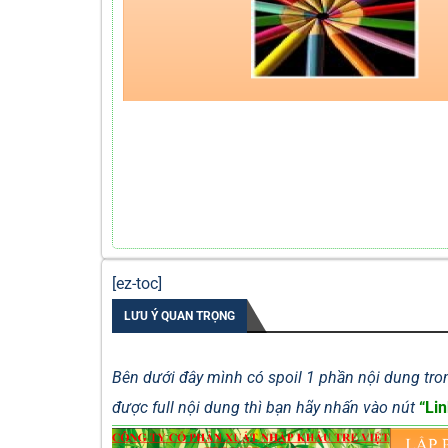
[ez-toc]
LƯU Ý QUAN TRỌNG
Bên dưới đây mình có spoil 1 phần nội dung tron
được full nội dung thì bạn hãy nhấn vào nút
“Lin