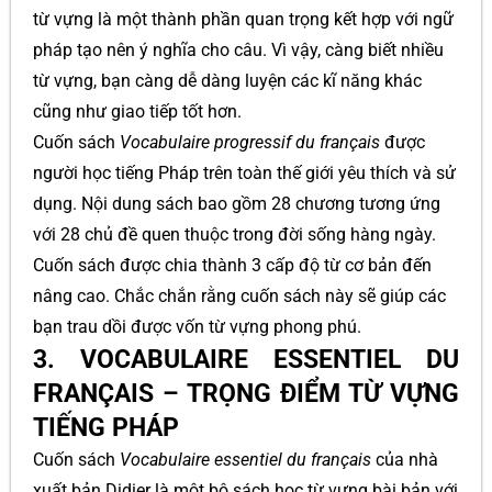
từ vựng là một thành phần quan trọng kết hợp với ngữ
pháp tạo nên ý nghĩa cho câu. Vì vậy, càng biết nhiều
từ vựng, bạn càng dễ dàng luyện các kĩ năng khác
cũng như giao tiếp tốt hơn.
Cuốn sách
Vocabulaire progressif du français
được
người học tiếng Pháp trên toàn thế giới yêu thích và sử
dụng. Nội dung sách bao gồm 28 chương tương ứng
với 28 chủ đề quen thuộc trong đời sống hàng ngày.
Cuốn sách được chia thành 3 cấp độ từ cơ bản đến
nâng cao. Chắc chắn rằng cuốn sách này sẽ giúp các
bạn trau dồi được vốn từ vựng phong phú.
3. VOCABULAIRE ESSENTIEL DU
FRANÇAIS – TRỌNG ĐIỂM TỪ VỰNG
TIẾNG PHÁP
Cuốn sách
Vocabulaire essentiel du français
của nhà
xuất bản Didier là một bộ sách học từ vựng bài bản với