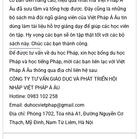
cơ bản đến nâng cao, hiệu quả nhất mà Việt Pháp Á
Âu đã sưu tầm và tổng hợp được. Đây cũng là những
bộ sách mà đội ngũ giảng viên của Việt Pháp Á Âu tin
dùng làm tài liệu hỗ trợ giảng dạy để giúp các học viên
ôn tập. Hy vọng các bạn sẽ ôn tập thật tốt với các bộ
sách này. Chúc các bạn thành công.
Để được tư vấn về du học Pháp, xin học bổng du học
Pháp và học tiếng Pháp, mời các bạn liên lạc với Việt
Pháp Á Âu thông qua địa chỉ liên hệ sau:
CÔNG TY TƯ VẤN GIÁO DỤC VÀ PHÁT TRIỂN HỘI
NHẬP VIỆT PHÁP Á ÂU
Hotline: 0983 102 258
Email: duhocvietphap@gmail.com
Địa chỉ: Phòng 1702, Tòa nhà A1, Đường Nguyễn Cơ
Thạch, Mỹ Đình, Nam Từ Liêm, Hà Nội