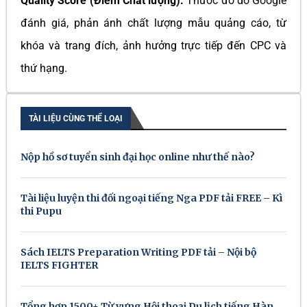
Quality Score (Điểm Chất lượng):
Thước đo do Google
đánh giá, phản ánh chất lượng mẫu quảng cáo, từ
khóa và trang đích, ảnh hưởng trực tiếp đến CPC và
thứ hạng.
TÀI LIỆU CÙNG THỂ LOẠI
Nộp hồ sơ tuyển sinh đại học online như thế nào?
Tài liệu luyện thi đối ngoại tiếng Nga PDF tải FREE – Kì
thi Pupu
Sách IELTS Preparation Writing PDF tải – Nội bộ
IELTS FIGHTER
Tổng hợp 1500+ Từ vựng Hội thoại Du lịch tiếng Hàn