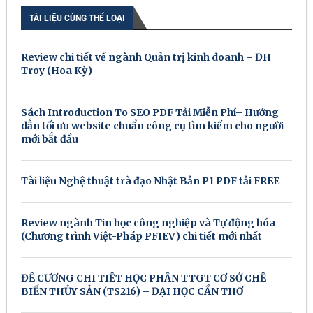
TÀI LIỆU CÙNG THỂ LOẠI
Review chi tiết về ngành Quản trị kinh doanh – ĐH
Troy (Hoa Kỳ)
Sách Introduction To SEO PDF Tải Miễn Phí– Hướng
dẫn tối ưu website chuẩn công cụ tìm kiếm cho người
mới bắt đầu
Tài liệu Nghệ thuật trà đạo Nhật Bản P1 PDF tải FREE
Review ngành Tin học công nghiệp và Tự động hóa
(Chương trình Việt-Pháp PFIEV) chi tiết mới nhất
ĐỀ CƯƠNG CHI TIẾT HỌC PHẦN TTGT CƠ SỞ CHẾ
BIẾN THỦY SẢN (TS216) – ĐẠI HỌC CẦN THƠ