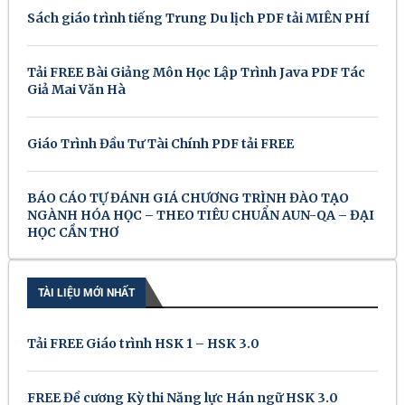
Sách giáo trình tiếng Trung Du lịch PDF tải MIỄN PHÍ
Tải FREE Bài Giảng Môn Học Lập Trình Java PDF Tác
Giả Mai Văn Hà
Giáo Trình Đầu Tư Tài Chính PDF tải FREE
BÁO CÁO TỰ ĐÁNH GIÁ CHƯƠNG TRÌNH ĐÀO TẠO
NGÀNH HÓA HỌC – THEO TIÊU CHUẨN AUN-QA – ĐẠI
HỌC CẦN THƠ
TÀI LIỆU MỚI NHẤT
Tải FREE Giáo trình HSK 1 – HSK 3.0
FREE Đề cương Kỳ thi Năng lực Hán ngữ HSK 3.0