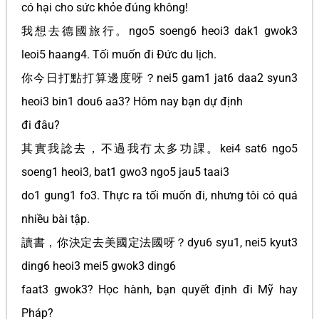
có hại cho sức khỏe đúng không!
我想去德國旅行。ngo5 soeng6 heoi3 dak1 gwok3
leoi5 haang4. Tối muốn đi Đức du lịch.
你今日打點打算邊度呀？nei5 gam1 jat6 daa2 syun3
heoi3 bin1 dou6 aa3? Hôm nay bạn dự định
đi đâu?
其實我諗去，不過我冇太多功課。kei4 sat6 ngo5
soeng1 heoi3, bat1 gwo3 ngo5 jau5 taai3
do1 gung1 fo3. Thực ra tối muốn đi, nhưng tôi có quá
nhiều bài tập.
讀書，你決定去美國定法國呀？dyu6 syu1, nei5 kyut3
ding6 heoi3 mei5 gwok3 ding6
faat3 gwok3? Học hành, bạn quyết định đi Mỹ hay
Pháp?