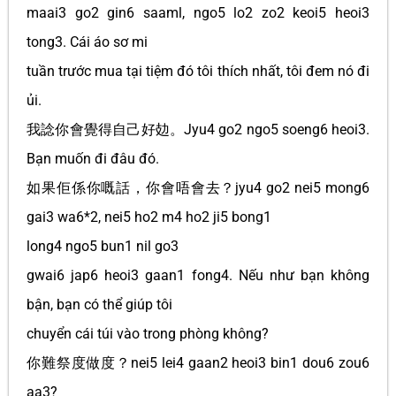
maai3 go2 gin6 saaml, ngo5 lo2 zo2 keoi5 heoi3
tong3. Cái áo sơ mi
tuần trước mua tại tiệm đó tôi thích nhất, tôi đem nó đi
ủi.
我諗你會覺得自己好攰。Jyu4 go2 ngo5 soeng6 heoi3.
Bạn muốn đi đâu đó.
如果佢係你嘅話，你會唔會去？jyu4 go2 nei5 mong6
gai3 wa6*2, nei5 ho2 m4 ho2 ji5 bong1
long4 ngo5 bun1 nil go3
gwai6 jap6 heoi3 gaan1 fong4. Nếu như bạn không
bận, bạn có thể giúp tôi
chuyển cái túi vào trong phòng không?
你難祭度做度？nei5 lei4 gaan2 heoi3 bin1 dou6 zou6
aa3?