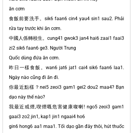
ăn cơm
食飯前要洗手。sik6 faan6 cin4 yau4 sin1 sau2. Phải
rửa tay trước khi ăn cơm.
中國人係轉校生。cung41 gwok3 jan4 hai6 zaai1 faai3
zi2 sik6 faan6 ge3. Người Trung
Quốc dùng đứa ăn cơm.
昨日一樣食飯。wan6 jat6 jat1 cai4 sik6 faan6 laa1.
Ngày nào cũng đi ăn đi.
你最近點樣？nei5 zeoi3 gam1 gei2 dou2 maa4? Bạn
dạo này thế nào?
我最近戒煙,喫煙嘅危害健康㗎喇! ngo5 zeoi3 gam1
gaai3 zo2 jin1, kap1 jin1 ngaai4 ho6
gin6 hong6 aa1 maa1. Tối dạo gần đây thôi, hút thuốc