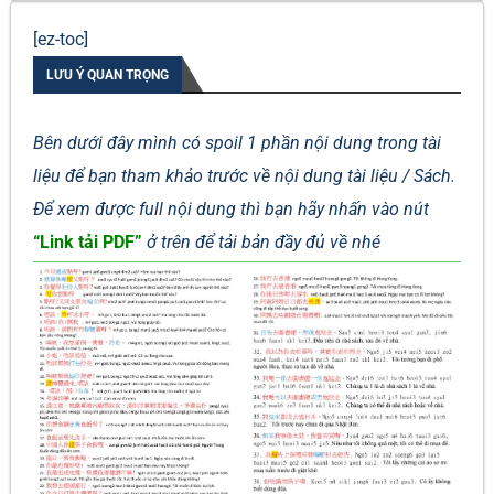
[ez-toc]
LƯU Ý QUAN TRỌNG
Bên dưới đây mình có spoil 1 phần nội dung trong tài
liệu để bạn tham khảo trước về nội dung tài liệu / Sách.
Để xem được full nội dung thì bạn hãy nhấn vào nút
“Link tải PDF”
ở trên để tải bản đầy đủ về nhé