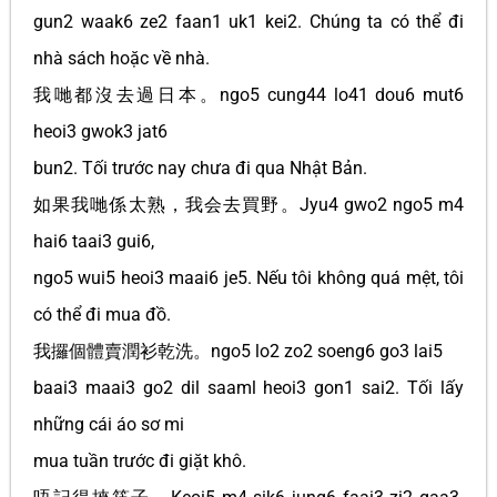
gun2 waak6 ze2 faan1 uk1 kei2. Chúng ta có thể đi
nhà sách hoặc về nhà.
我哋都沒去過日本。ngo5 cung44 lo41 dou6 mut6
heoi3 gwok3 jat6
bun2. Tối trước nay chưa đi qua Nhật Bản.
如果我哋係太熟，我会去買野。Jyu4 gwo2 ngo5 m4
hai6 taai3 gui6,
ngo5 wui5 heoi3 maai6 je5. Nếu tôi không quá mệt, tôi
có thể đi mua đồ.
我攞個體賣潤衫乾洗。ngo5 lo2 zo2 soeng6 go3 lai5
baai3 maai3 go2 dil saaml heoi3 gon1 sai2. Tối lấy
những cái áo sơ mi
mua tuần trước đi giặt khô.