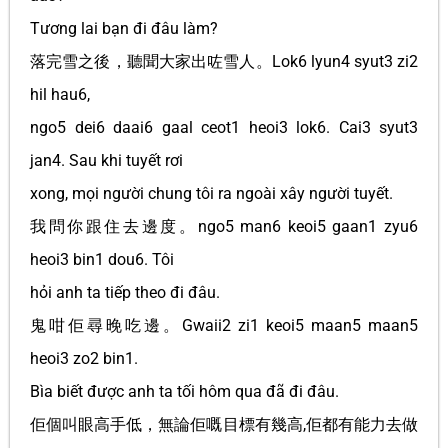
Tương lai bạn đi đâu làm?
落完雪之後，聽聞大家出咗雪人。Lok6 lyun4 syut3 zi2
hil hau6,
ngo5 dei6 daai6 gaal ceot1 heoi3 lok6. Cai3 syut3
jan4. Sau khi tuyết rơi
xong, mọi người chung tôi ra ngoài xây người tuyết.
我問你跟住去邊度。ngo5 man6 keoi5 gaan1 zyu6
heoi3 bin1 dou6. Tôi
hỏi anh ta tiếp theo đi đâu.
鬼咁佢尋晚吃邊。Gwaii2 zi1 keoi5 maan5 maan5
heoi3 zo2 bin1.
Bìa biết được anh ta tối hôm qua đã đi đâu.
佢個叫眼高手低，無論佢嘅目標有幾高,佢都有能力去做