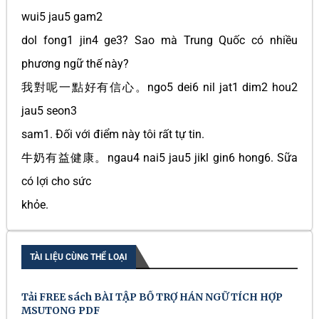
wui5 jau5 gam2
dol fong1 jin4 ge3? Sao mà Trung Quốc có nhiều
phương ngữ thế này?
我對呢一點好有信心。ngo5 dei6 nil jat1 dim2 hou2
jau5 seon3
sam1. Đối với điểm này tôi rất tự tin.
牛奶有益健康。ngau4 nai5 jau5 jikl gin6 hong6. Sữa
có lợi cho sức
khỏe.
TÀI LIỆU CÙNG THỂ LOẠI
Tải FREE sách BÀI TẬP BỔ TRỢ HÁN NGỮ TÍCH HỢP
MSUTONG PDF