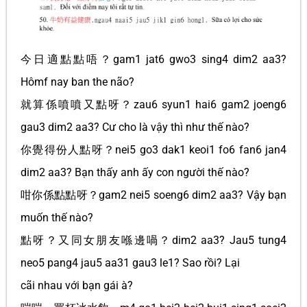
今日適點點唔？gam1 jat6 gwo3 sing4 dim2 aa3?
Hômf nay ban the não?
就算係噴噴又點呀？zau6 syun1 hai6 gam2 joeng6
gau3 dim2 aa3? Cư cho là vậy thì như thế nào?
你覺得份人點呀？nei5 go3 dak1 keoi1 fo6 fan6 jan4
dim2 aa3? Bạn thấy anh ấy con người thế nào?
咁你係點點呀？gam2 nei5 soeng6 dim2 aa3? Vậy bạn
muốn thế nào?
點呀？又同女朋友喺邊喎？dim2 aa3? Jau5 tung4
neo5 pang4 jau5 aa31 gau3 le1? Sao rồi? Lại
cãi nhau với bạn gái à?