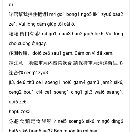
đi.
啱啱幫我掃住把遮! m4 go1 bong1 ngo5 lik1 zyu6 baa2
ze1. Vui lòng cầm giúp tôi cái ô.
啱啱,街口有落!m4 go1, gaai3 hau2 jau5 lok6. Vui lòng
cho xuống ở ngay.
多謝收咁。doi6 ze6 sau1 gam. Cám ơn vì đã xem.
請注意，地鐵車廂內嚴禁飲食,請保持車廂清潔衛生,多
謝合作.ceng2 zyu3
ji3, dei6 tit3 ce1 soeng1 noi6 gam4 gam3 jam2 sik6,
ceng2 bou1 ci4 ce1 soeng1 cing1 git3 wai6 saang1,
doi6 ze6
hap6 zok3.
你想食麵定食飯呀？nei5 soeng6 sik6 ming6 ding6
hai6 sik6 faan6 aa3? Bạn muốn ăn mì hay