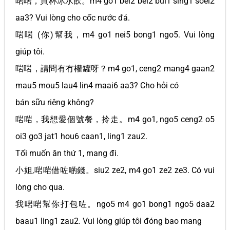
啱啱，買杯冰水飲。m4 go1 bei2 bei2 bui1 sing1 soei2
aa3? Vui lòng cho cốc nước đá.
啱啱 (你)幫我，m4 go1 nei5 bong1 ngo5. Vui lòng
giúp tôi.
啱啱，請問有冇權罐呀？m4 go1, ceng2 mang4 gaan2
mau5 mou5 lau4 lin4 maai6 aa3? Cho hỏi có
bán sữu riêng không?
啱啱，我想愛個號餐，拎走。m4 go1, ngo5 ceng2 o5
oi3 go3 jat1 hou6 caan1, ling1 zau2.
Tối muốn ăn thứ 1, mang đi.
小姐,啱啱借咗啲錢。siu2 ze2, m4 go1 ze2 ze3. Có vui
lòng cho qua.
我啱啱幫你打包咗。ngo5 m4 go1 bong1 ngo5 daa2
baau1 ling1 zau2. Vui lòng giúp tôi đóng bao mang