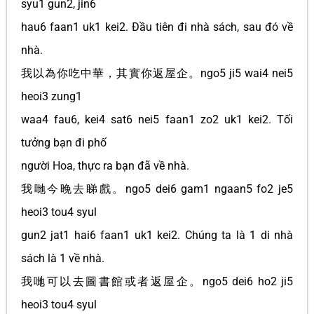
syu1 gun2, jin6
hau6 faan1 uk1 kei2. Đầu tiên đi nhà sách, sau đó về
nhà.
我以為你吃中華，其實你返屋企。ngo5 ji5 wai4 nei5
heoi3 zung1
waa4 fau6, kei4 sat6 nei5 faan1 zo2 uk1 kei2. Tối
tưởng bạn đi phố
người Hoa, thực ra bạn đã về nhà.
我哋今晚去睇戲。ngo5 dei6 gam1 ngaan5 fo2 je5
heoi3 tou4 syul
gun2 jat1 hai6 faan1 uk1 kei2. Chúng ta là 1 di nhà
sách là 1 về nhà.
我哋可以去圖書館或者返屋企。ngo5 dei6 ho2 ji5
heoi3 tou4 syul