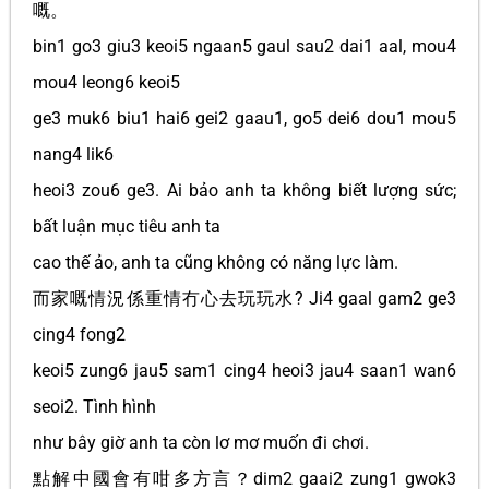
嘅。
bin1 go3 giu3 keoi5 ngaan5 gaul sau2 dai1 aal, mou4
mou4 leong6 keoi5
ge3 muk6 biu1 hai6 gei2 gaau1, go5 dei6 dou1 mou5
nang4 lik6
heoi3 zou6 ge3. Ai bảo anh ta không biết lượng sức;
bất luận mục tiêu anh ta
cao thế ảo, anh ta cũng không có năng lực làm.
而家嘅情況係重情冇心去玩玩水? Ji4 gaal gam2 ge3
cing4 fong2
keoi5 zung6 jau5 sam1 cing4 heoi3 jau4 saan1 wan6
seoi2. Tình hình
như bây giờ anh ta còn lơ mơ muốn đi chơi.
點解中國會有咁多方言？dim2 gaai2 zung1 gwok3