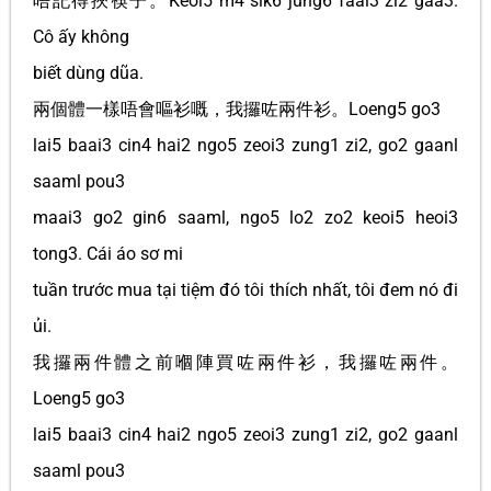
唔記得挾筷子。Keoi5 m4 sik6 jung6 faai3 zi2 gaa3.
Cô ấy không
biết dùng dũa.
兩個體一樣唔會嘔衫嘅，我攞咗兩件衫。Loeng5 go3
lai5 baai3 cin4 hai2 ngo5 zeoi3 zung1 zi2, go2 gaanl
saaml pou3
maai3 go2 gin6 saaml, ngo5 lo2 zo2 keoi5 heoi3
tong3. Cái áo sơ mi
tuần trước mua tại tiệm đó tôi thích nhất, tôi đem nó đi
ủi.
我攞兩件體之前嗰陣買咗兩件衫，我攞咗兩件。
Loeng5 go3
lai5 baai3 cin4 hai2 ngo5 zeoi3 zung1 zi2, go2 gaanl
saaml pou3