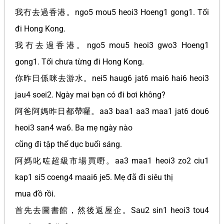
我冇去過香港。ngo5 mou5 heoi3 Hoeng1 gong1. Tối
đi Hong Kong.
我冇去過香港。ngo5 mou5 heoi3 gwo3 Hoeng1
gong1. Tối chưa từng đi Hong Kong.
你昨日係咪去游水。nei5 haug6 jat6 mai6 hai6 heoi3
jau4 soei2. Ngày mai bạn có đi bơi không?
阿爸阿媽昨日都帶囉。aa3 baa1 aa3 maa1 jat6 dou6
heoi3 san4 wa6. Ba mẹ ngày nào
cũng đi tập thể dục buổi sáng.
阿媽叱咗超級市場買嘢。aa3 maa1 heoi3 zo2 ciu1
kap1 si5 coeng4 maai6 je5. Mẹ đã đi siêu thị
mua đồ rồi.
首先去圖書館，然後返屋企。Sau2 sin1 heoi3 tou4