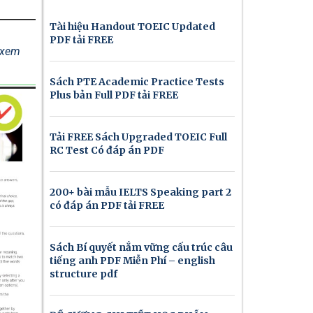
Tài hiệu Handout TOEIC Updated
PDF tải FREE
ể xem
Sách PTE Academic Practice Tests
Plus bản Full PDF tải FREE
Tải FREE Sách Upgraded TOEIC Full
RC Test Có đáp án PDF
200+ bài mẫu IELTS Speaking part 2
có đáp án PDF tải FREE
Sách Bí quyết nắm vững cấu trúc câu
tiếng anh PDF Miễn Phí – english
structure pdf