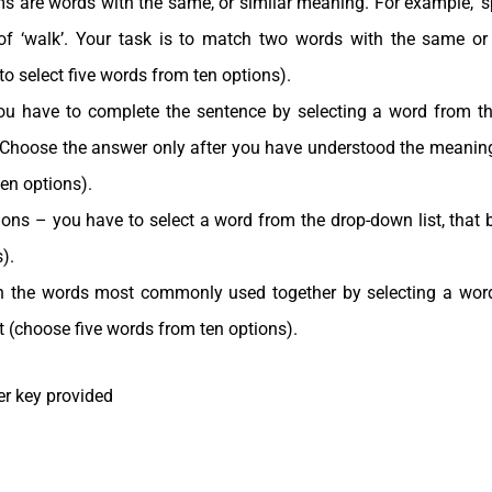
are words with the same, or similar meaning. For example, ‘sp
of ‘walk’. Your task is to match two words with the same or 
o select five words from ten options).
u have to complete the sentence by selecting a word from th
ce. Choose the answer only after you have understood the meanin
en options).
ons – you have to select a word from the drop-down list, that b
).
the words most commonly used together by selecting a word
t (choose five words from ten options).
er key provided