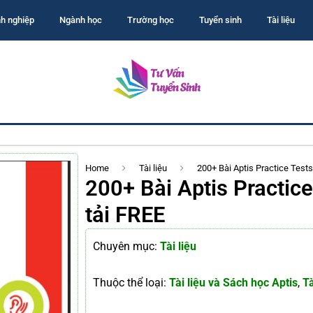
h nghiệp
Ngành học
Trường học
Tuyển sinh
Tài liệu
Home
Tài liệu
200+ Bài Aptis Practice Test
200+ Bài Aptis Practic
tải FREE
Chuyên mục:
Tài liệu
Thuộc thể loại:
Tài liệu và Sách học Aptis
,
Tà