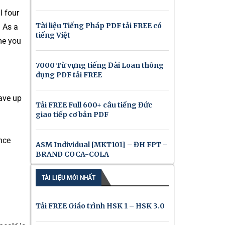
l four
Tài liệu Tiếng Pháp PDF tải FREE có
. As a
tiếng Việt
me you
7000 Từ vựng tiếng Đài Loan thông
dụng PDF tải FREE
ave up
Tải FREE Full 600+ câu tiếng Đức
giao tiếp cơ bản PDF
nce
ASM Individual [MKT101] – ĐH FPT –
BRAND COCA-COLA
TÀI LIỆU MỚI NHẤT
Tải FREE Giáo trình HSK 1 – HSK 3.0