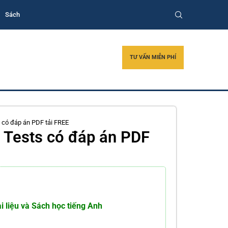
Sách
TƯ VẤN MIỄN PHÍ
s có đáp án PDF tải FREE
e Tests có đáp án PDF
i liệu và Sách học tiếng Anh