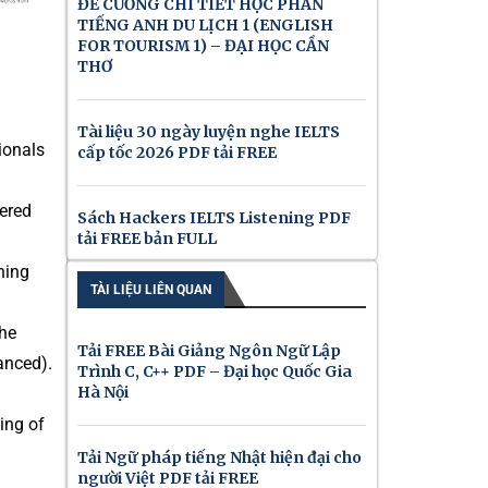
ĐỀ CƯƠNG CHI TIẾT HỌC PHẦN
TIẾNG ANH DU LỊCH 1 (ENGLISH
FOR TOURISM 1) – ĐẠI HỌC CẦN
THƠ
Tài liệu 30 ngày luyện nghe IELTS
ionals
cấp tốc 2026 PDF tải FREE
vered
Sách Hackers IELTS Listening PDF
tải FREE bản FULL
ening
TÀI LIỆU LIÊN QUAN
the
Tải FREE Bài Giảng Ngôn Ngữ Lập
anced).
Trình C, C++ PDF – Đại học Quốc Gia
Hà Nội
ing of
Tải Ngữ pháp tiếng Nhật hiện đại cho
người Việt PDF tải FREE