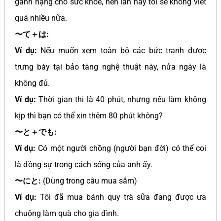
gánh nặng cho sức khỏe, nên lần này tôi sẽ không viết
quá nhiều nữa.
〜て＋は:
Ví dụ:
Nếu muốn xem toàn bộ các bức tranh được
trưng bày tại bảo tàng nghệ thuật này, nửa ngày là
không đủ.
Ví dụ:
Thời gian thi là 40 phút, nhưng nếu làm không
kịp thì bạn có thể xin thêm 80 phút không?
〜と＋でも:
Ví dụ:
Có một người chồng (người bạn đời) có thể coi
là đồng sự trong cách sống của anh ấy.
〜にと:
(Dùng trong câu mua sắm)
Ví dụ:
Tôi đã mua bánh quy trà sữa đang được ưa
chuộng làm quà cho gia đình.