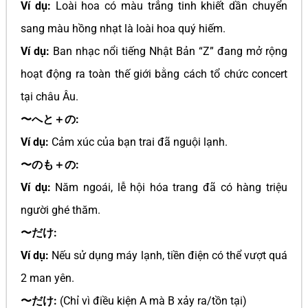
Ví dụ:
Loài hoa có màu trắng tinh khiết dần chuyển
sang màu hồng nhạt là loài hoa quý hiếm.
Ví dụ:
Ban nhạc nổi tiếng Nhật Bản “Z” đang mở rộng
hoạt động ra toàn thế giới bằng cách tổ chức concert
tại châu Âu.
〜へと＋の:
Ví dụ:
Cảm xúc của bạn trai đã nguội lạnh.
〜のも＋の:
Ví dụ:
Năm ngoái, lễ hội hóa trang đã có hàng triệu
người ghé thăm.
〜だけ:
Ví dụ:
Nếu sử dụng máy lạnh, tiền điện có thể vượt quá
2 man yên.
〜だけ:
(Chỉ vì điều kiện A mà B xảy ra/tồn tại)