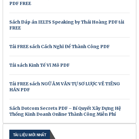
PDF FREE
Sách Đáp án IELTS Speaking by Thái Hoàng PDF tải
FREE
Tải FREE sách Cách Nghĩ Để Thành Công PDF
Tải sách Kinh Tế Vĩ Mô PDF
Tải FREE sách NGỮ ÂM VĂN TỰ SƠ LƯỢC VỀ TIẾNG
HÁN PDF
Sách Dotcom Secrets PDF – Bí Quyết Xây Dựng Hệ
Thống Kinh Doanh Online Thành Công Miễn Phí
TÀI LIỆU MỚI NHẤT