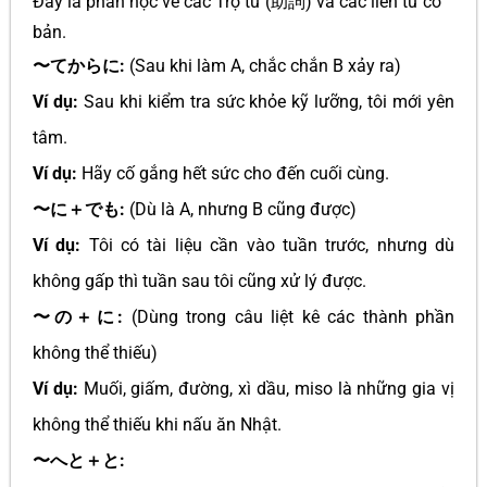
Đây là phần học về các Trợ từ (助詞) và các liên từ cơ
bản.
〜てからに:
(Sau khi làm A, chắc chắn B xảy ra)
Ví dụ:
Sau khi kiểm tra sức khỏe kỹ lưỡng, tôi mới yên
tâm.
Ví dụ:
Hãy cố gắng hết sức cho đến cuối cùng.
〜に＋でも:
(Dù là A, nhưng B cũng được)
Ví dụ:
Tôi có tài liệu cần vào tuần trước, nhưng dù
không gấp thì tuần sau tôi cũng xử lý được.
〜の＋に:
(Dùng trong câu liệt kê các thành phần
không thể thiếu)
Ví dụ:
Muối, giấm, đường, xì dầu, miso là những gia vị
không thể thiếu khi nấu ăn Nhật.
〜へと＋と: