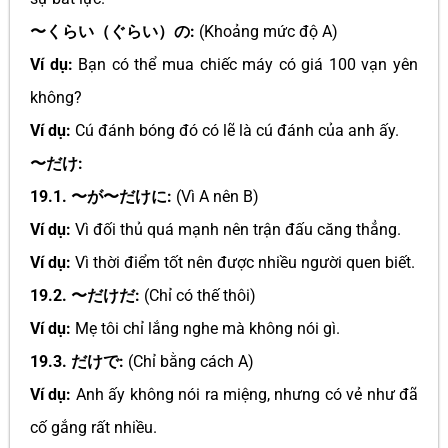
〜くらい（ぐらい）の:
(Khoảng mức độ A)
Ví dụ:
Bạn có thể mua chiếc máy có giá 100 vạn yên
không?
Ví dụ:
Cú đánh bóng đó có lẽ là cú đánh của anh ấy.
〜だけ:
19.1. 〜が〜だけに:
(Vì A nên B)
Ví dụ:
Vì đối thủ quá mạnh nên trận đấu căng thẳng.
Ví dụ:
Vì thời điểm tốt nên được nhiều người quen biết.
19.2. 〜だけだ:
(Chỉ có thế thôi)
Ví dụ:
Mẹ tôi chỉ lắng nghe mà không nói gì.
19.3. だけで:
(Chỉ bằng cách A)
Ví dụ:
Anh ấy không nói ra miệng, nhưng có vẻ như đã
cố gắng rất nhiều.