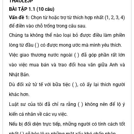
THAOLEJP
BÀI TẬP 1.1 (10 câu)
Vấn đề 1:
Chọn từ hoặc trợ từ thích hợp nhất (1, 2, 3, 4)
để điền vào chỗ trống trong câu sau.
Chúng ta không thể nào loại bỏ được điều làm phiền
lòng từ đầu ( ) có được mong ước mà mình yêu thích.
Việc giao thương nước ngoài ( ) đã góp phần rất lớn
vào việc mua bán và trao đổi hoa văn giữa Anh và
Nhật Bản.
Dù đối xử tử tế với bữa tiệc ( ), cô ấy lại thích người
khác hơn.
Luật sư của tôi đã chỉ ra rằng ( ) không nên để lộ ý
kiến cá nhân về các vụ việc.
Nếu bị đối diện trực tiếp, những người có tính cách tốt
nhất ( ) sẽ bộc lộ ra những mặt xấu khó chấp nhận.