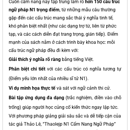
Cuốn cẩm nang này tập trung làm rõ
hơn 150 cấu trúc
ngữ pháp N1 trọng điểm
, từ những mẫu câu thường
gặp đến các cấu trúc mang sắc thái ý nghĩa tinh tế,
khó phân biệt nhất (như các dạng trợ từ, liên từ phức
tạp, và các cách diễn đạt trang trọng, gián tiếp). Điểm
mạnh của sách nằm ở cách trình bày khoa học: mỗi
cấu trúc ngữ pháp đều đi kèm với:
Giải thích ý nghĩa rõ ràng
bằng tiếng Việt.
Phân biệt chi tiết
với các cấu trúc có nghĩa tương tự
(Điểm yếu lớn nhất của nhiều sĩ tử N1).
Ví dụ minh họa thực tế
và sát với ngữ cảnh thi cử.
Bài tập ứng dụng đa dạng
(trắc nghiệm, điền vào chỗ
trống) giúp người học củng cố kiến thức ngay lập tức.
Với phương pháp giảng giải sâu sắc và dễ tiếp cận của
tác giả Thảo Lê, “Thaolejp N1 Cẩm Nang Ngữ Pháp”