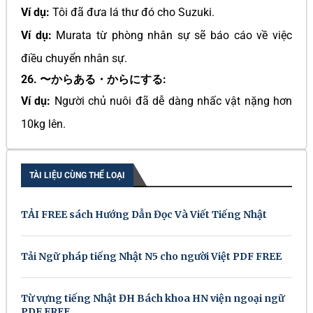
Ví dụ:
Tôi đã đưa lá thư đó cho Suzuki.
Ví dụ:
Murata từ phòng nhân sự sẽ báo cáo về việc
điều chuyển nhân sự.
26. 〜からある・からにする:
Ví dụ:
Người chủ nuôi đã dễ dàng nhấc vật nặng hơn
10kg lên.
TÀI LIỆU CÙNG THỂ LOẠI
TẢI FREE sách Hướng Dẫn Đọc Và Viết Tiếng Nhật
Tải Ngữ pháp tiếng Nhật N5 cho người Việt PDF FREE
Từ vựng tiếng Nhật ĐH Bách khoa HN viện ngoại ngữ
PDF FREE