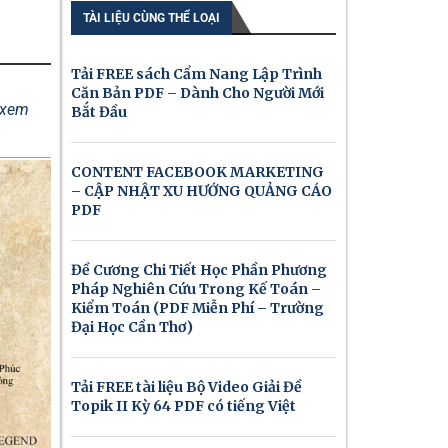
TÀI LIỆU CÙNG THỂ LOẠI
Tải FREE sách Cẩm Nang Lập Trình
Căn Bản PDF – Dành Cho Người Mới
ể xem
Bắt Đầu
CONTENT FACEBOOK MARKETING
– CẬP NHẬT XU HƯỚNG QUẢNG CÁO
PDF
Đề Cương Chi Tiết Học Phần Phương
Pháp Nghiên Cứu Trong Kế Toán –
Kiểm Toán (PDF Miễn Phí – Trường
Đại Học Cần Thơ)
Tải FREE tài liệu Bộ Video Giải Đề
Topik II Kỳ 64 PDF có tiếng Việt