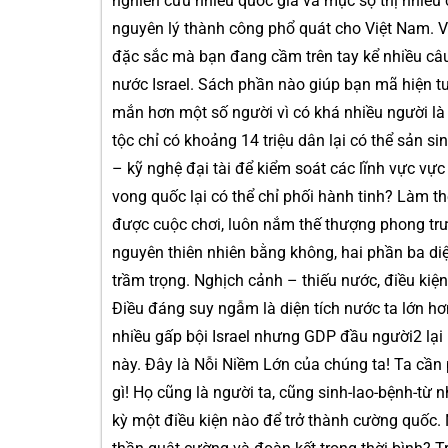
nghiên cứu nhiều quốc gia và mục sợ thị nhiều 
nguyên lý thành công phổ quát cho Việt Nam. Và
đặc sắc mà bạn đang cầm trên tay kể nhiều câu
nước Israel. Sách phần nào giúp bạn mã hiện tượ
mắn hơn một số người vì có khá nhiều người là 
tộc chỉ có khoảng 14 triệu dân lại có thể sản si
– kỹ nghệ đại tài để kiểm soát các lĩnh vực vự
vong quốc lại có thể chỉ phối hành tinh? Làm t
được cuộc chơi, luôn nắm thế thượng phong trước
nguyên thiên nhiên bằng không, hai phần ba diện 
trầm trọng. Nghịch cảnh – thiếu nước, điều kiện
Điều đáng suy ngẫm là diện tích nước ta lớn hơ
nhiều gấp bội Israel nhưng GDP đầu người2 lại k
này. Đây là Nỗi Niềm Lớn của chúng ta! Ta cần
gì! Họ cũng là người ta, cũng sinh-lao-bệnh-từ 
kỳ một điều kiện nào để trở thành cường quốc. 