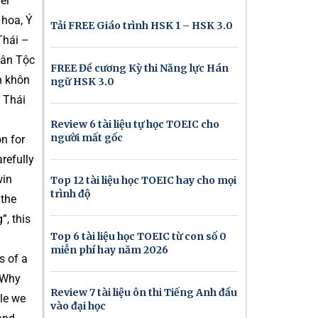
el
 hoa, Ý
Tải FREE Giáo trình HSK 1 – HSK 3.0
Thái –
Dân Tộc
FREE Đề cương Kỳ thi Năng lực Hán
n khôn
ngữ HSK 3.0
o Thái
Review 6 tài liệu tự học TOEIC cho
người mất gốc
on for
refully
win
Top 12 tài liệu học TOEIC hay cho mọi
trình độ
 the
”, this
Top 6 tài liệu học TOEIC từ con số 0
miễn phí hay năm 2026
s of a
? Why
Review 7 tài liệu ôn thi Tiếng Anh đầu
ile we
vào đại học