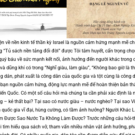
ện về nền kinh tế thần kỳ Israel là nguồn cảm hứng mạnh mẽ c
g “Tủ sách nền tảng đổi đời” được Tôi tâm huyết, cẩn trọng chọ
quý báu về sức mạnh kết nối, ảnh hưởng đến người khác trong 
 dũng khí có trong “Nghĩ giàu, làm giàu”, “Không bao giờ là th
ng dân, phát xuất là công dân của quốc gia và tột cùng là công 
o bạn nguồn cảm hứng, động lực mạnh mẽ để hoàn thiện bản th
iến Quốc. Có một số câu hỏi mà chúng ta cần phải xác định là n
ng – kẻ thất bại? Tại sao có nước giàu – nước nghèo? Tại sao Vi
 quốc gia vĩ đại, hùng cường, có tầm ảnh hưởng? Người Khác 
 Được Sao Nước Ta Không Làm Được? Trước những câu hỏi-th
ải tìm hiểu qua sách vở, tham vấn nhiều nhân vật ảnh hưởng, ph