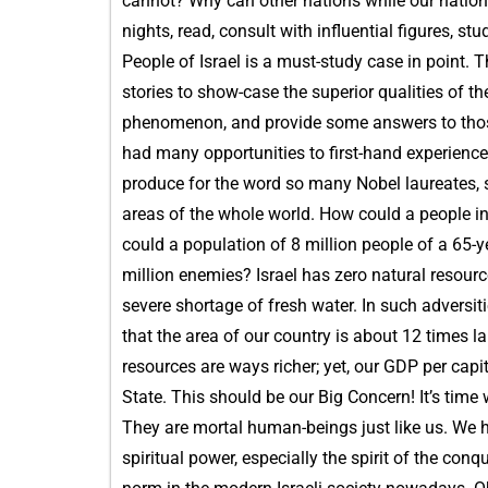
cannot? Why can other nations while our nation
nights, read, consult with influential figures,
People of Israel is a must-study case in point. 
stories to show-case the superior qualities of th
phenomenon, and provide some answers to those
had many opportunities to first-hand experience 
produce for the word so many Nobel laureates, sc
areas of the whole world. How could a people i
could a population of 8 million people of a 65-
million enemies? Israel has zero natural resource,
severe shortage of fresh water. In such adversit
that the area of our country is about 12 times lar
resources are ways richer; yet, our GDP per capi
State. This should be our Big Concern! It’s time
They are mortal human-beings just like us. We ha
spiritual power, especially the spirit of the c