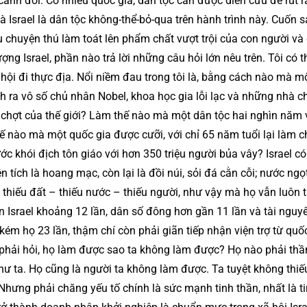
cảnh đời. Có nhiều quốc gia, dân tộc cần được diễn cứu để rút r
 Israel là dân tộc không-thể-bỏ-qua trên hành trình này. Cuốn 
 chuyện thú làm toát lên phẩm chất vượt trội của con người và
ng Israel, phần nào trả lời những câu hỏi lớn nêu trên. Tôi có 
hội đi thực địa. Nổi niềm đau trong tôi là, bằng cách nào mà m
nh ra vô số chủ nhân Nobel, khoa học gia lỗi lạc và những nhà ch
c chợt của thế giới? Làm thế nào mà một dân tộc hai nghìn năm
hế nào mà một quốc gia được cưỡi, với chỉ 65 năm tuổi lại làm c
 khói địch tôn giáo với hơn 350 triệu người bủa vây? Israel có 
tích là hoang mạc, còn lại là đồi núi, sỏi đá cằn cỗi; nước ngọt
 thiếu đất – thiếu nước – thiếu người, như vậy mà họ vẫn luôn 
n Israel khoảng 12 lần, dân số đông hơn gần 11 lần và tài nguy
ém họ 23 lần, thậm chí còn phải giãn tiếp nhận viện trợ từ quố
 phải hỏi, họ làm được sao ta không làm được? Họ nào phải thầ
như ta. Họ cũng là người ta không làm được. Ta tuyệt không thiế
Nhưng phải chăng yếu tố chính là sức mạnh tinh thần, nhất là t