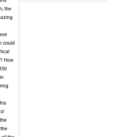
and
h, the
mazing
have
n could
tical
et? How
 350
in
ring
his
ts!
 the
 the