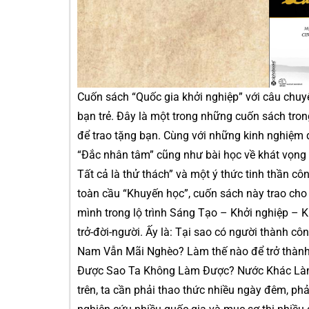
Cuốn sách “Quốc gia khởi nghiệp” với câu chuy
bạn trẻ. Đây là một trong những cuốn sách tron
để trao tặng bạn. Cùng với những kinh nghiệm 
“Đắc nhân tâm” cũng như bài học về khát vọng và
Tất cả là thử thách” và một ý thức tinh thần cô
toàn cầu “Khuyến học”, cuốn sách này trao ch
mình trong lộ trình Sáng Tạo – Khởi nghiệp – K
trở-đời-người. Ấy là: Tại sao có người thành cô
Nam Vẫn Mãi Nghèo? Làm thế nào để trở thành
Được Sao Ta Không Làm Được? Nước Khác Làm
trên, ta cần phải thao thức nhiều ngày đêm, ph