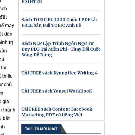
a
FIGHTER
sách
 đất
Sách TOEIC RC 1000 Cuốn 1 PDF tải
FREE bản Full TOEIC Anh Lê
thể may
ột dân
ính trị
Sách NLP Lập Trình Ngôn Ngữ Tư
Duy PDF Tải Miễn Phí– Thay Đổi Cuộc
 vẫn
Sống Dễ Dàng
hủ
tài
TẢI FREE sách KyungHee Writing 4
 thiếu
tự chủ.
TẢI FREE sách Yonsei WorkBooK
ên
c gia
Tải FREE sách Content Facebook
n thánh
Marketing PDF có tiếng Việt
u bất
inh
TÀI LIỆU MỚI NHẤT