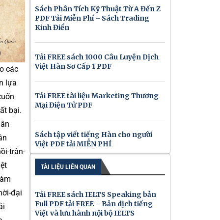
Sách Phân Tích Kỹ Thuật Từ A Đến Z
PDF Tải Miễn Phí – Sách Trading
Kinh Điển
Tải FREE sách 1000 Câu Luyện Dịch
Việt Hàn Sơ Cấp 1 PDF
ho các
n lựa
Tải FREE tài liệu Marketing Thương
cuốn
Mại Điện Tử PDF
ất bại.
dân
Sách tập viết tiếng Hàn cho người
ân
Việt PDF tải MIỄN PHÍ
ồi-trân-
ệt
TÀI LIỆU LIÊN QUAN
Làm
ời-đại
Tải FREE sách IELTS Speaking bản
Full PDF tải FREE – Bản dịch tiếng
ải
Việt và lưu hành nội bộ IELTS