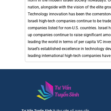
norm in the modern Israeli society nowadays. Obv
nation, alongside with the vision of the elite gr
Technology innovation has been the cornerstone o
Israeli high-tech companies continue to be tra
companies listed for non-U.S. countries. Israel 
up companies continue to raise significant amoun
leading the world in terms of per capita VC inve
Israel’s established excellence in technology d
leading international high-tech companies have e
Tư Vấn Tuyển Sinh
là thư viện số cung cấp