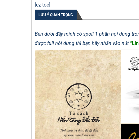
[ez-toc]
LƯU Ý QUAN TRỌNG
Bên dưới đây mình có spoil 1 phần nội dung tron
được full nội dung thì bạn hãy nhấn vào nút
“Lin