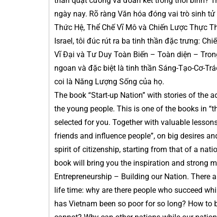
thần quật cường và đoàn kết trong thời bình? T
ngày nay. Rõ ràng Văn hóa đóng vai trò sinh tử 
Thức Hệ, Thể Chế Vĩ Mô và Chiến Lược Thực Thi
Israel, tôi đúc rút ra ba tinh thần đặc trưng:
Vĩ Đại và Tư Duy Toàn Biến – Toàn diện – Trong 
ngoan và đặc biệt là tinh thần Sáng-Tạo-Cơ-Trá
coi là Năng Lượng Sống của họ.
The book “Start-up Nation” with stories of the a
the young people. This is one of the books in “
selected for you. Together with valuable lesson
friends and influence people”, on big desires an
spirit of citizenship, starting from that of a na
book will bring you the inspiration and strong m
Entrepreneurship – Building our Nation. There 
life time: why are there people who succeed whi
has Vietnam been so poor for so long? How to b