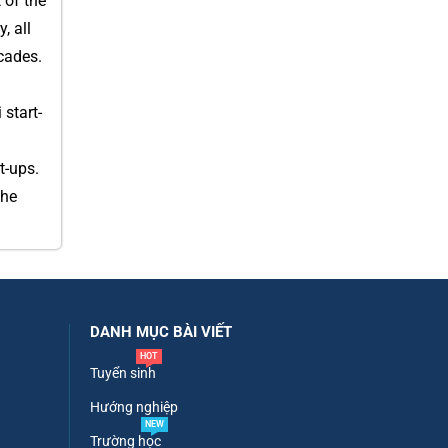
 of the
, all
cades.
 start-
t-ups.
the
DANH MỤC BÀI VIẾT
HOT
Tuyển sinh
Hướng nghiệp
NEW
Trường học