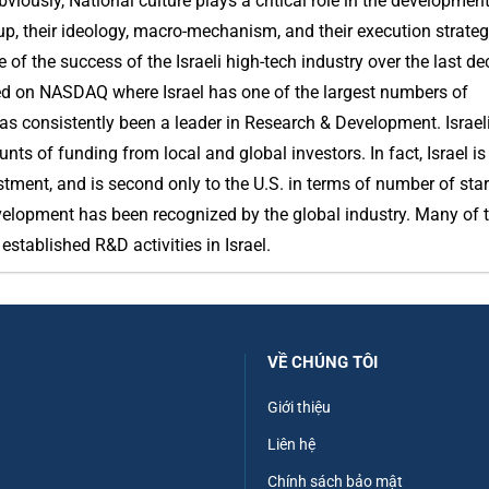
iously, National culture plays a critical role in the development
oup, their ideology, macro-mechanism, and their execution strategy
f the success of the Israeli high-tech industry over the last de
ded on NASDAQ where Israel has one of the largest numbers of
has consistently been a leader in Research & Development. Israeli
ts of funding from local and global investors. In fact, Israel is
stment, and is second only to the U.S. in terms of number of star
evelopment has been recognized by the global industry. Many of 
stablished R&D activities in Israel.
VỀ CHÚNG TÔI
Giới thiệu
Liên hệ
Chính sách bảo mật