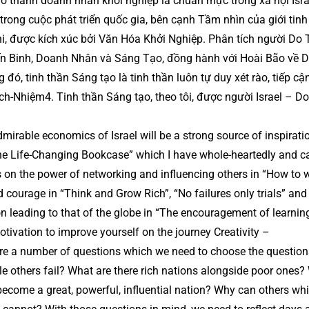
rở thành doanh nhân khởi nghiệp là chuẩn mực trong xã hội Isra
trong cuộc phát triển quốc gia, bên cạnh Tầm nhìn của giới tinh
, được kích xúc bởi Văn Hóa Khởi Nghiệp. Phân tích người Do 
 Chiến Binh, Doanh Nhân và Sáng Tạo, đồng hành với Hoài Bão về 
đó, tinh thần Sáng tạo là tinh thần luôn tự duy xét rào, tiếp cậ
ch-Nhiệm4. Tinh thần Sáng tạo, theo tôi, được người Israel – D
dmirable economics of Israel will be a strong source of inspirati
the Life-Changing Bookcase” which I have whole-heartedly and ca
s on the power of networking and influencing others in “How to 
d courage in “Think and Grow Rich”, “No failures only trials” and
tion leading to that of the globe in “The encouragement of learning
otivation to improve yourself on the journey Creativity –
are a number of questions which we need to choose the question
le others fail? What are there rich nations alongside poor ones
ecome a great, powerful, influential nation? Why can others wh