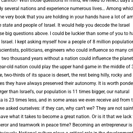
 cannot? With those questions in mind, we need to reflect days 
 study several nations and experience numerous lives… Among whic
The very book that you are holding in your hands have a lot of a
e state and people of Israel. It would help you decode the Israel
 big questions above. I could be luckier than some of you to 
Israel. I kept asking myself how a people of 8 million populatio
ientists, politicians, engineers who could influence so many cri
n two thousand years without a nation could influence the plan
year-old nation could play the upper hand game in the middle of
 two-thirds of its space is desert, the rest being hilly, rocky and 
ies they have always preserved their autonomy. It is worth ponde
ger than Israel’s, our population is 11 times bigger, our natural
ta is 23 times less, and in some areas we even receive aid from t
 we asked ourselves: if they can, why can’t we? They are not sain
ve what it takes to become a great nation. Or is it that we lack
onqueror and teamwork in peace time? Becoming an entrepreneur is