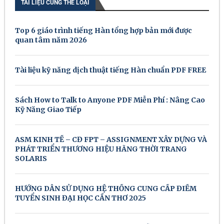
TÀI LIỆU CÙNG THỂ LOẠI
Top 6 giáo trình tiếng Hàn tổng hợp bản mới được
quan tâm năm 2026
Tài liệu kỹ năng dịch thuật tiếng Hàn chuẩn PDF FREE
Sách How to Talk to Anyone PDF Miễn Phí : Nâng Cao
Kỹ Năng Giao Tiếp
ASM KINH TẾ – CĐ FPT – ASSIGNMENT XÂY DỰNG VÀ
PHÁT TRIỂN THƯƠNG HIỆU HÃNG THỜI TRANG
SOLARIS
HƯỚNG DẪN SỬ DỤNG HỆ THỐNG CUNG CẤP ĐIỂM
TUYỂN SINH ĐẠI HỌC CẦN THƠ 2025