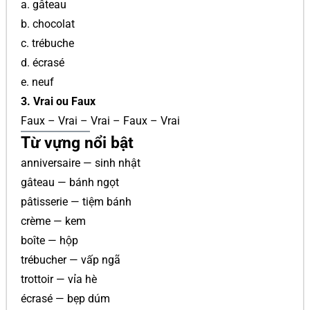
a. gâteau
b. chocolat
c. trébuche
d. écrasé
e. neuf
3. Vrai ou Faux
Faux – Vrai – Vrai – Faux – Vrai
Từ vựng nổi bật
anniversaire — sinh nhật
gâteau — bánh ngọt
pâtisserie — tiệm bánh
crème — kem
boîte — hộp
trébucher — vấp ngã
trottoir — vỉa hè
écrasé — bẹp dúm