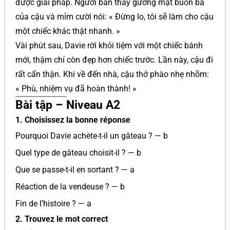
được giải pháp. Người bán thấy gương mặt buồn bã
của cậu và mỉm cười nói: « Đừng lo, tôi sẽ làm cho cậu
một chiếc khác thật nhanh. »
Vài phút sau, Davie rời khỏi tiệm với một chiếc bánh
mới, thậm chí còn đẹp hơn chiếc trước. Lần này, cậu đi
rất cẩn thận. Khi về đến nhà, cậu thở phào nhẹ nhõm:
« Phù, nhiệm vụ đã hoàn thành! »
Bài tập – Niveau A2
1. Choisissez la bonne réponse
Pourquoi Davie achète-t-il un gâteau ? — b
Quel type de gâteau choisit-il ? — b
Que se passe-t-il en sortant ? — a
Réaction de la vendeuse ? — b
Fin de l’histoire ? — a
2. Trouvez le mot correct