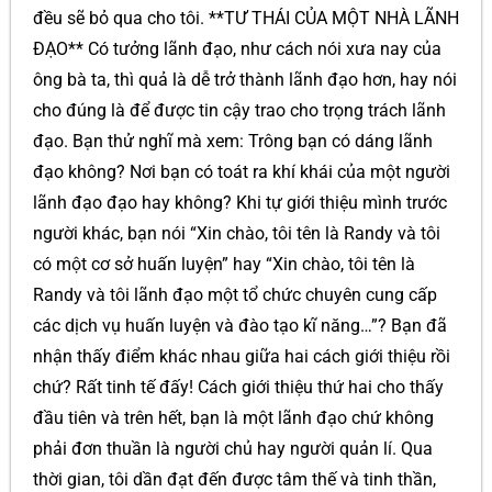
đều sẽ bỏ qua cho tôi. **TƯ THÁI CỦA MỘT NHÀ LÃNH
ĐẠO** Có tưởng lãnh đạo, như cách nói xưa nay của
ông bà ta, thì quả là dễ trở thành lãnh đạo hơn, hay nói
cho đúng là để được tin cậy trao cho trọng trách lãnh
đạo. Bạn thử nghĩ mà xem: Trông bạn có dáng lãnh
đạo không? Nơi bạn có toát ra khí khái của một người
lãnh đạo đạo hay không? Khi tự giới thiệu mình trước
người khác, bạn nói “Xin chào, tôi tên là Randy và tôi
có một cơ sở huấn luyện” hay “Xin chào, tôi tên là
Randy và tôi lãnh đạo một tổ chức chuyên cung cấp
các dịch vụ huấn luyện và đào tạo kĩ năng…”? Bạn đã
nhận thấy điểm khác nhau giữa hai cách giới thiệu rồi
chứ? Rất tinh tế đấy! Cách giới thiệu thứ hai cho thấy
đầu tiên và trên hết, bạn là một lãnh đạo chứ không
phải đơn thuần là người chủ hay người quản lí. Qua
thời gian, tôi dần đạt đến được tâm thế và tinh thần,