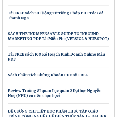
Tải FREE sách 501 Động Từ Tiếng Pháp PDF Tác Giả
Thanh Nga
SÁCH THE INDISPENSABLE GUIDE TO INBOUND
MARKETING PDF Tải Miễn Phí (VERSIO2 & HUBSPOT)
Tải FREE sách 100 Kế Hoạch Kinh Doanh Online Mẫu
PDF
Sách Phân Tích Chứng Khoán PDF tải FREE
Review Trường Sĩ quan Lục quân 2 Đại học Nguyễn
Huệ (NHU) có nên chọn học?
ĐỀ CƯƠNG CHI TIẾT HỌC PHẦN THỰC TẬP GIÁO
TRÌNH CÔNG NGHỆ CHẾ BIẾN THỦY SẢN 1 – ĐẠI HỌC