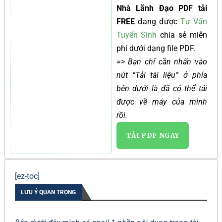
Nhà Lãnh Đạo PDF tải
FREE
đang được
Tư Vấn
Tuyển Sinh
chia sẻ miễn
phí dưới dạng file PDF.
=> Bạn chỉ cần nhấn vào
nút “Tải tài liệu” ở phía
bên dưới là đã có thể tải
được về máy của mình
rồi.
TẢI PDF NGAY
[ez-toc]
LƯU Ý QUAN TRỌNG