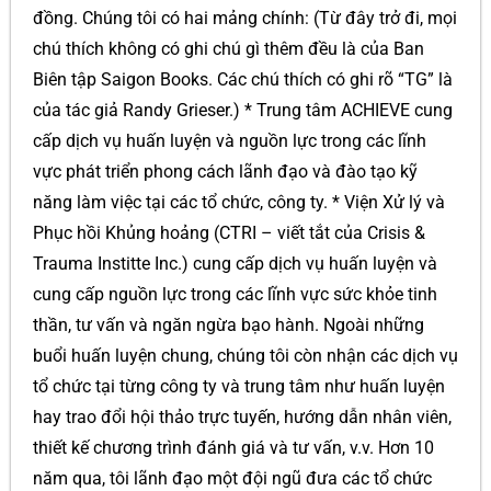
đồng. Chúng tôi có hai mảng chính: (Từ đây trở đi, mọi
chú thích không có ghi chú gì thêm đều là của Ban
Biên tập Saigon Books. Các chú thích có ghi rõ “TG” là
của tác giả Randy Grieser.) * Trung tâm ACHIEVE cung
cấp dịch vụ huấn luyện và nguồn lực trong các lĩnh
vực phát triển phong cách lãnh đạo và đào tạo kỹ
năng làm việc tại các tổ chức, công ty. * Viện Xử lý và
Phục hồi Khủng hoảng (CTRI – viết tắt của Crisis &
Trauma Institte Inc.) cung cấp dịch vụ huấn luyện và
cung cấp nguồn lực trong các lĩnh vực sức khỏe tinh
thần, tư vấn và ngăn ngừa bạo hành. Ngoài những
buổi huấn luyện chung, chúng tôi còn nhận các dịch vụ
tổ chức tại từng công ty và trung tâm như huấn luyện
hay trao đổi hội thảo trực tuyến, hướng dẫn nhân viên,
thiết kế chương trình đánh giá và tư vấn, v.v. Hơn 10
năm qua, tôi lãnh đạo một đội ngũ đưa các tổ chức