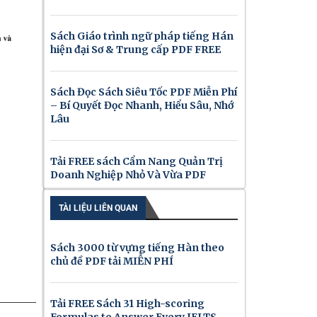
Sách Giáo trình ngữ pháp tiếng Hán
hiện đại Sơ & Trung cấp PDF FREE
Sách Đọc Sách Siêu Tốc PDF Miễn Phí
– Bí Quyết Đọc Nhanh, Hiểu Sâu, Nhớ
Lâu
Tải FREE sách Cẩm Nang Quản Trị
Doanh Nghiệp Nhỏ Và Vừa PDF
TÀI LIỆU LIÊN QUAN
Sách 3000 từ vựng tiếng Hàn theo
chủ đề PDF tải MIỄN PHÍ
Tải FREE Sách 31 High-scoring
Formulas to Answer Every IELTS