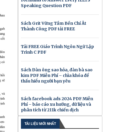
Speaking Question PDF
Sách Grit Vững Tầm Bền Chí Ắt
Thành Công PDF tải FREE
Tải FREE Giáo Trình Ngôn Ngữ Lập
Trình C PDF
Sách Đàn ông sao hỏa, đàn bà sao
kim PDF Miễn Phí – chìa khóa để
thấu hiểu người bạn yêu
Sách facebook ads 2024 PDF Miễn
Phí – báo cáo xu hướng, dữ liệu và
phân tích từ 211k chiến dịch
TÀI LIỆU MỚI NHẤT