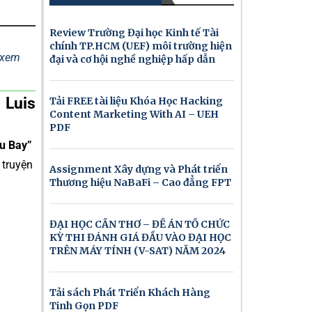
Review Trường Đại học Kinh tế Tài
chính TP.HCM (UEF) môi trường hiện
ể xem
đại và cơ hội nghề nghiệp hấp dẫn
 Luis
Tải FREE tài liệu Khóa Học Hacking
Content Marketing With AI – UEH
PDF
u Bay”
 truyện
Assignment Xây dựng và Phát triển
Thương hiệu NaBaFi – Cao đẳng FPT
ĐẠI HỌC CẦN THƠ – ĐỀ ÁN TỔ CHỨC
KỲ THI ĐÁNH GIÁ ĐẦU VÀO ĐẠI HỌC
TRÊN MÁY TÍNH (V-SAT) NĂM 2024
Tải sách Phát Triển Khách Hàng
Tinh Gọn PDF