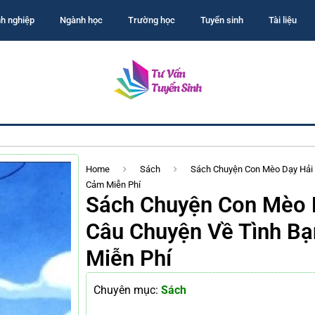
h nghiệp
Ngành học
Trường học
Tuyển sinh
Tài liệu
Home
Sách
Sách Chuyện Con Mèo Dạy Hải 
Cảm Miễn Phí
Sách Chuyện Con Mèo 
Câu Chuyện Về Tình B
Miễn Phí
Chuyên mục:
Sách