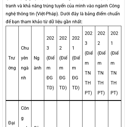
tranh và khả năng trúng tuyển của mình vào ngành Công
nghệ thông tin (Việt-Pháp). Dưới đây là bảng điểm chuẩn
để bạn tham khảo từ dữ liệu gần nhất:
202
202
202
202
202
202
3
2
1
Chu
3
2
1
(Điể
(Điể
(Điể
Trư
yên
Ng
(Điể
(Điể
(Điể
m
m
m
ờng
ngà
ành
m
m
m
TN
TN
TN
nh
ĐG
ĐG
ĐG
TH
TH
TH
TD)
TD)
TD)
PT)
PT)
PT)
Côn
g
Đại