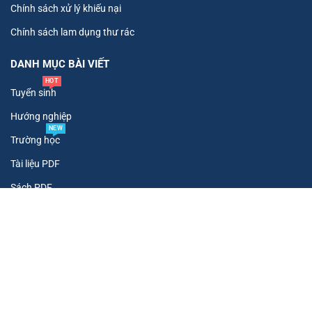
Chính sách xử lý khiếu nại
Chính sách lam dụng thư rác
DANH MỤC BÀI VIẾT
HOT
Tuyển sinh
Hướng nghiệp
NEW
Trường học
Tài liệu PDF
Sách PDF
HOT
Review doanh nghiệp
Copyright ©
2026
. All Rights Reserved To Tư Vấn Tuyển Sinh.