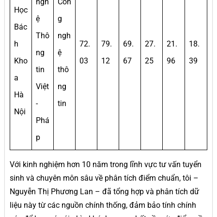
ngh
Côn
Học
ệ
g
Bác
Thô
ngh
h
72.
79.
69.
27.
21.
18.
ng
ệ
Kho
03
12
67
25
96
39
tin
thô
a
Việt
ng
Hà
-
tin
Nội
Phá
p
Với kinh nghiệm hơn 10 năm trong lĩnh vực tư vấn tuyển
sinh và chuyên môn sâu về phân tích điểm chuẩn, tôi –
Nguyễn Thị Phương Lan – đã tổng hợp và phân tích dữ
liệu này từ các nguồn chính thống, đảm bảo tính chính