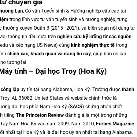
 từ chuyên gia
Phương Lan
, Cố vấn Tuyển sinh & Hướng nghiệp cấp cao tại
hiệm
trong lĩnh vực tư vấn tuyển sinh và hướng nghiệp, từng
dục thường xuyên Quận 3 (2015–2021), và biên soạn nội dung tư
Mọi thông tin đều dựa trên
nghiên cứu kỹ lưỡng từ các nguồn
y.edu và xếp hạng US News) cùng
kinh nghiệm thực tế
trong
tính
chính xác, khách quan và đáng tin cậy
, giúp bạn có cái
ho tương lai.
áy tính – Đại học Troy (Hoa Kỳ)
 công lập
uy tín tại bang Alabama, Hoa Kỳ. Trường được
thành
e, Troy, AL 36082, United States và website chính thức là
trường đại học phía Nam Hoa Kỳ (
SACS
) chứng nhận chất
h tiếng
The Princeton Review
đánh giá là một trong những
vực Tây Nam Hoa Kỳ vào năm 2009. Năm 2010,
Forbes Magazine
t nhất tại Hoa Kỳ và là đại học uy tín nhất tại bang Alabama.