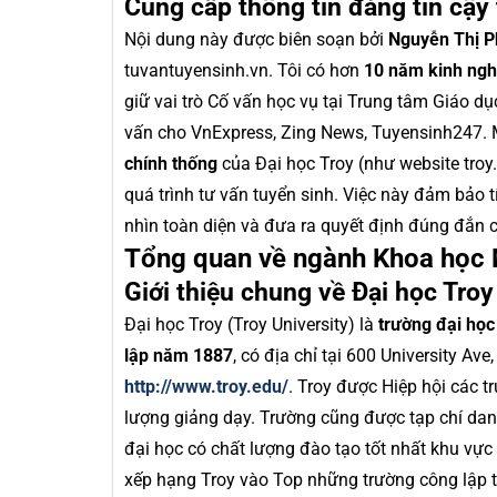
Cung cấp thông tin đáng tin cậy
Nội dung này được biên soạn bởi
Nguyễn Thị 
tuvantuyensinh.vn. Tôi có hơn
10 năm kinh ng
giữ vai trò Cố vấn học vụ tại Trung tâm Giáo 
vấn cho VnExpress, Zing News, Tuyensinh247. 
chính thống
của Đại học Troy (như website tro
quá trình tư vấn tuyển sinh. Việc này đảm bảo 
nhìn toàn diện và đưa ra quyết định đúng đắn c
Tổng quan về ngành Khoa học M
Giới thiệu chung về Đại học Troy
Đại học Troy (Troy University) là
trường đại học
lập năm 1887
, có địa chỉ tại 600 University Av
http://www.troy.edu/
. Troy được Hiệp hội các 
lượng giảng dạy. Trường cũng được tạp chí dan
đại học có chất lượng đào tạo tốt nhất khu 
xếp hạng Troy vào Top những trường công lập tố