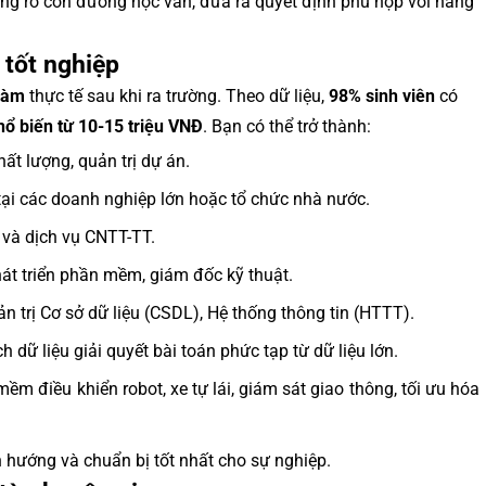
ung rõ con đường học vấn, đưa ra quyết định phù hợp với năng
 tốt nghiệp
 làm
thực tế sau khi ra trường. Theo dữ liệu,
98% sinh viên
có
ổ biến từ 10-15 triệu VNĐ
. Bạn có thể trở thành:
hất lượng, quản trị dự án.
tại các doanh nghiệp lớn hoặc tổ chức nhà nước.
 và dịch vụ CNTT-TT.
hát triển phần mềm, giám đốc kỹ thuật.
ản trị Cơ sở dữ liệu (CSDL), Hệ thống thông tin (HTTT).
ch dữ liệu giải quyết bài toán phức tạp từ dữ liệu lớn.
ềm điều khiển robot, xe tự lái, giám sát giao thông, tối ưu hóa
 hướng và chuẩn bị tốt nhất cho sự nghiệp.