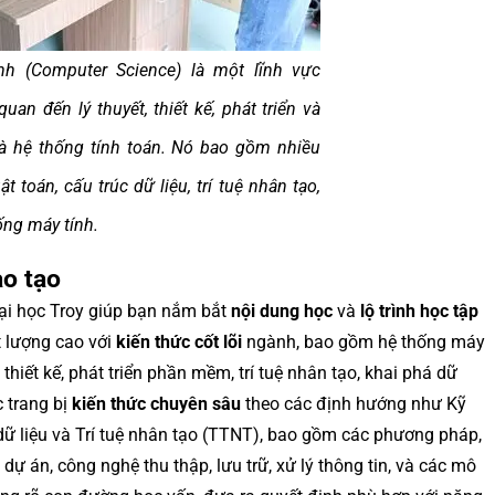
h (Computer Science) là một lĩnh vực
uan đến lý thuyết, thiết kế, phát triển và
à hệ thống tính toán. Nó bao gồm nhiều
ật toán, cấu trúc dữ liệu, trí tuệ nhân tạo,
ống máy tính.
ào tạo
Đại học Troy giúp bạn nắm bắt
nội dung học
và
lộ trình học tập
t lượng cao với
kiến thức cốt lõi
ngành, bao gồm hệ thống máy
ch thiết kế, phát triển phần mềm, trí tuệ nhân tạo, khai phá dữ
c trang bị
kiến thức chuyên sâu
theo các định hướng như Kỹ
ữ liệu và Trí tuệ nhân tạo (TTNT), bao gồm các phương pháp,
 dự án, công nghệ thu thập, lưu trữ, xử lý thông tin, và các mô